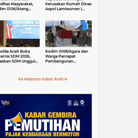
ilitas Masyarakat,
Kerusakan Rumah Dinas
im 0106/Ateng
Aspol Lamteumen I
kung Pembangunan
Akibat Angin Kencang
batan Beton di
Disertai Hujan
ip Antara, Aceh
gah
olda Aceh Buka
Kodim 0108/Agara dan
ernis SDM 2026,
Warga Percepat
askan SDM Unggul
Pembangunan
ci Pelayanan Polri
Jembatan Gantung di
g Profesional dan
Kuta Ujung, Aceh
manis
Tenggara
Ke Halaman Kabar Aceh