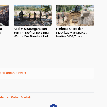
at
2026
Lima Polisi Teladan Raih
Penghargaan
ma
Kodim 0108/Agara dan
Perkuat Akses dan
l
Yon TP 855/RD Bersama
Mobilitas Masyarakat,
Warga Cor Pondasi Blok
Kodim 0106/Ateng
anan
Angkur Jembatan
Dukung Pembangunan
Gantung di Ds. Lawe Ger
Jembatan Beton di Rusip
Ger, Aceh Tenggara
Antara, Aceh Tengah
e Halaman News
alaman Kabar Aceh