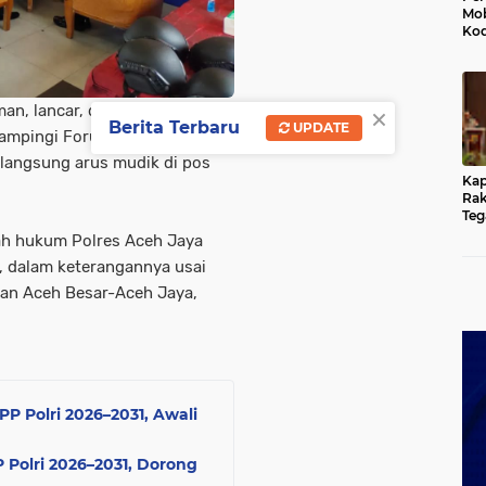
Mob
Kod
Du
Jem
Rus
Ten
×
n, lancar, dan tertib,
Berita Terbaru
UPDATE
ampingi Forum Koordinasi
langsung arus mudik di pos
Kap
Rak
Teg
Kun
yah hukum Polres Aceh Jaya
yan
di, dalam keterangannya usai
Hu
san Aceh Besar-Aceh Jaya,
P Polri 2026–2031, Awali
Polri 2026–2031, Dorong