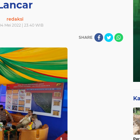
Lancar
redaksi
04 Mei 2022 | 23.40 WIB
SHARE
Ka
Per