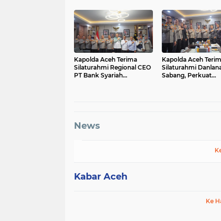
Siswa Sekolah Raky
Kapolda Aceh Terima
Kapolda Aceh Teri
Silaturahmi Regional CEO
Silaturahmi Danlana
PT Bank Syariah
Sabang, Perkuat
Indonesia Regional Office
Sinergitas Pengam
Aceh
Wilayah Maritim
News
K
Kabar Aceh
Ke H