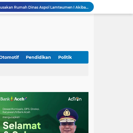
Kapolda Aceh Tinjau Kerusakan Rumah Dinas Aspol Lamteumen I Akibat Angin Kencang Disertai Hujan
Kodim Kota Banda Aceh Gelar Sidang Usul Kenaikan Pangkat Bintara dan Tamtama Periode 1 April 2027
Kasdim 0101/Kota Banda Aceh Hadiri Apel Siaga Bencana Hydrometeorologi 2026, Perkuat Kesiapsiagaan Hadapi Ancaman Kekeringan
Koramil Seulimeum Hadiri Rapat Persiapan HUT Ke-81 Kemerdekaan RI Tingkat Kecamatan
Babinsa Jalin Komunikasi dengan Aparatur Gampong, Perkuat Sinergi Membangun Desa
Babinsa Hadiri Rembuk Stunting, Perkuat Sinergi Wujudkan Generasi Sehat di Kuta Malaka
Babinsa Bak Seutui Ingatkan Warga Tetap Waspada Hadapi Cuaca Tak Menentu
Kodim 0108/Agara dan Yon TP 855/RD Bersama Warga Cor Pondasi Blok Angkur Jembatan Gantung di Ds. Lawe Ger Ger, Aceh Tenggara
Otomotif
Pendidikan
Politik
Perkuat Akses dan Mobilitas Masyarakat, Kodim 0106/Ateng Dukung Pembangunan Jembatan Beton di Rusip Antara, Aceh Tengah
Bupati Aceh Besar Perkuat Sinergi dengan Polres Demi Tingkatkan Pelayanan Masyarakat