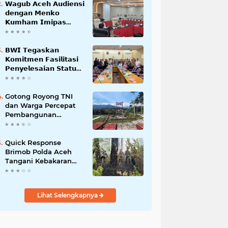
𝗪𝗮𝗴𝘂𝗯 𝗔𝗰𝗲𝗵 𝗔𝘂𝗱𝗶𝗲𝗻𝘀𝗶
𝗱𝗲𝗻𝗴𝗮𝗻 𝗠𝗲𝗻𝗸𝗼
𝗞𝘂𝗺𝗵𝗮𝗺 𝗜𝗺𝗶𝗽𝗮𝘀
𝗧𝗲𝗿𝗸𝗮𝗶𝘁 𝗦𝘁𝗮𝘁𝘂𝘀 𝗪𝗮𝗸𝗮𝗳
𝗕𝗹𝗮𝗻𝗴𝗽𝗮𝗱𝗮𝗻𝗴
𝗕𝗪𝗜 𝗧𝗲𝗴𝗮𝘀𝗸𝗮𝗻
𝗞𝗼𝗺𝗶𝘁𝗺𝗲𝗻 𝗙𝗮𝘀𝗶𝗹𝗶𝘁𝗮𝘀𝗶
𝗣𝗲𝗻𝘆𝗲𝗹𝗲𝘀𝗮𝗶𝗮𝗻 𝗦𝘁𝗮𝘁𝘂𝘀
𝗪𝗮𝗸𝗮𝗳 𝗕𝗹𝗮𝗻𝗴 𝗣𝗮𝗱𝗮𝗻𝗴
Gotong Royong TNI
dan Warga Percepat
Pembangunan
Jembatan Gantung
Perintis Kuta Ujung
Aceh Tenggara
Quick Response
Brimob Polda Aceh
Tangani Kebakaran
Hutan di Lembah
Seulawah
Lihat Selengkapnya