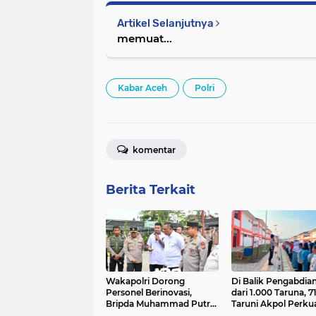
Artikel Selanjutnya
memuat...
Kabar Aceh
Polri
komentar
Berita Terkait
Wakapolri Dorong
Di Balik Pengabdian
Personel Berinovasi,
dari 1.000 Taruna, 7
Bripda Muhammad Putra
Taruni Akpol Perku
Aulia Jadi Contoh Nyata
Pembentukan Kara