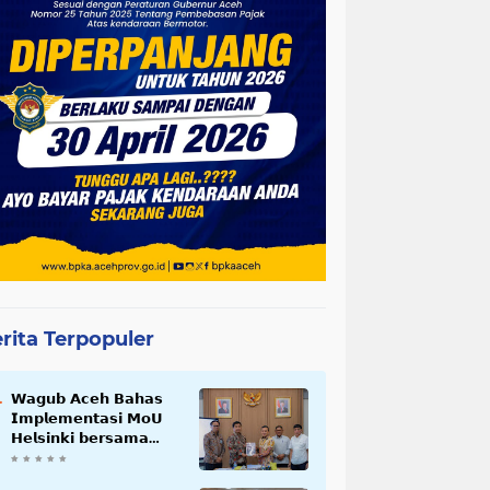
rita Terpopuler
𝗪𝗮𝗴𝘂𝗯 𝗔𝗰𝗲𝗵 𝗕𝗮𝗵𝗮𝘀
𝗜𝗺𝗽𝗹𝗲𝗺𝗲𝗻𝘁𝗮𝘀𝗶 𝗠𝗼𝗨
𝗛𝗲𝗹𝘀𝗶𝗻𝗸𝗶 𝗯𝗲𝗿𝘀𝗮𝗺𝗮
𝗦𝗲𝗸𝗿𝗲𝘁𝗮𝗿𝗶𝗮𝘁 𝗡𝗲𝗴𝗮𝗿𝗮