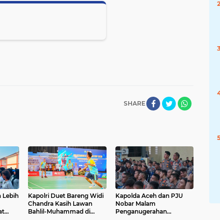
SHARE
 Lebih
Kapolri Duet Bareng Widi
Kapolda Aceh dan PJU
1
Chandra Kasih Lawan
Nobar Malam
at
Bahlil-Muhammad di
Penganugerahan
kter
Penutupan Kapolri Cup
Hoegeng Awards 2026,