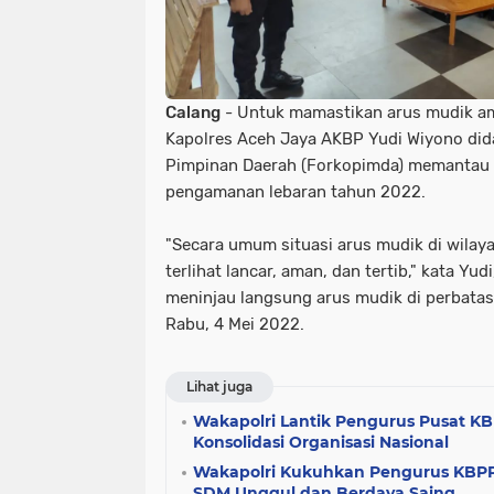
Calang
- Untuk mamastikan arus mudik ama
Kapolres Aceh Jaya AKBP Yudi Wiyono did
Pimpinan Daerah (Forkopimda) memantau 
pengamanan lebaran tahun 2022.
"Secara umum situasi arus mudik di wila
terlihat lancar, aman, dan tertib," kata Yu
meninjau langsung arus mudik di perbata
Rabu, 4 Mei 2022.
Lihat juga
Wakapolri Lantik Pengurus Pusat KBP
Konsolidasi Organisasi Nasional
Wakapolri Kukuhkan Pengurus KBPP 
SDM Unggul dan Berdaya Saing