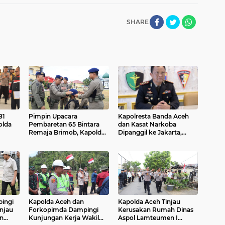
SHARE
81
Pimpin Upacara
Kapolresta Banda Aceh
olda
Pembaretan 65 Bintara
dan Kasat Narkoba
Remaja Brimob, Kapolda
Dipanggil ke Jakarta,
eng
Aceh: Baret Adalah
Polda Aceh Tunjuk Plt
n
Simbol Kehormatan
ingi
Kapolda Aceh dan
Kapolda Aceh Tinjau
injau
Forkopimda Dampingi
Kerusakan Rumah Dinas
an
Kunjungan Kerja Wakil
Aspol Lamteumen I