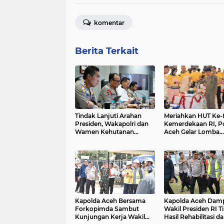
komentar
Berita Terkait
Tindak Lanjuti Arahan
Meriahkan HUT Ke-
Presiden, Wakapolri dan
Kemerdekaan RI, P
Wamen Kehutanan
Aceh Gelar Lomba
Konsolidasikan Langkah
Memasak Nasi Gor
Nasional Hadapi El Nino
dan Aneka Minuma
dan Karhutla
Kapolda Aceh Bersama
Kapolda Aceh Damp
Forkopimda Sambut
Wakil Presiden RI T
Kunjungan Kerja Wakil
Hasil Rehabilitasi d