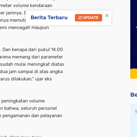
arameter volume kendaraan
×
er jamnya. Sehingga,
Berita Terbaru
UPDATE
ainnya memutuskan untuk
s demi mencegah maupun
r. Dan kenapa dari pukul 14.00
karena memang dari parameter
 sudah mulai meningkat diatas
dua jam sampai di atas angka
rus dilakukan," ujar eks
Be
i peningkatan volume
an bahwa, seluruh personel
an pengamanan dan pelayanan