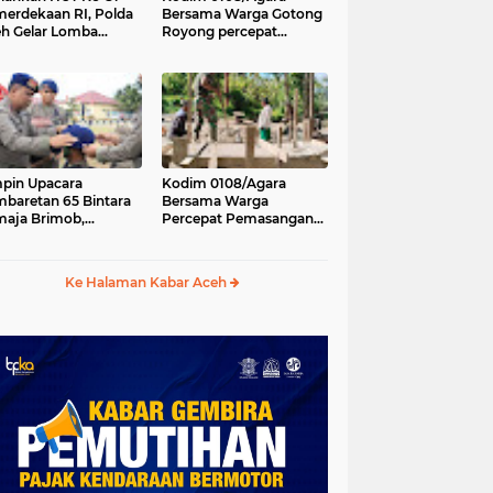
erdekaan RI, Polda
Bersama Warga Gotong
h Gelar Lomba
Royong percepat
asak Nasi Goreng
pembangunan
n Aneka Minuman
Jembatan Gantung di
Desa Gulo Aceh
Tenggara
pin Upacara
Kodim 0108/Agara
baretan 65 Bintara
Bersama Warga
aja Brimob,
Percepat Pemasangan
olda Aceh: Baret
Tiang Pylon Jembatan
lah Simbol
Gantung di Desa Lawe
hormatan
Ger-Ger Aceh Tenggara
Ke Halaman Kabar Aceh