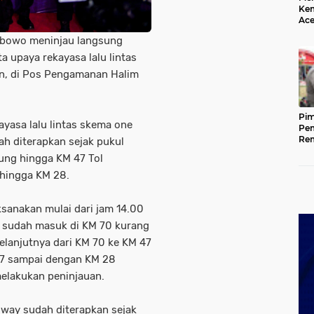
Kem
Ace
Mem
rabowo meninjau langsung
da
ta upaya rekayasa lalu lintas
n, di Pos Pengamanan Halim
Pim
ayasa lalu lintas skema one
Pem
Rem
ah diterapkan sejak pukul
Kap
kung hingga KM 47 Tol
Ada
Ke
 hingga KM 28.
ksanakan mulai dari jam 14.00
y sudah masuk di KM 70 kurang
selanjutnya dari KM 70 ke KM 47
47 sampai dengan KM 28
 melakukan peninjauan.
e way sudah diterapkan sejak