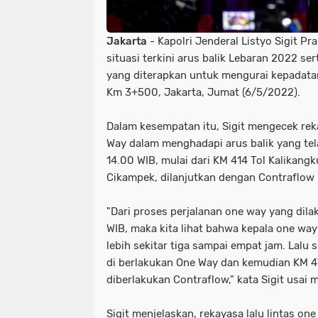
Jakarta
- Kapolri Jenderal Listyo Sigit P
situasi terkini arus balik Lebaran 2022 ser
yang diterapkan untuk mengurai kepadata
Km 3+500, Jakarta, Jumat (6/5/2022).
Dalam kesempatan itu, Sigit mengecek rek
Way dalam menghadapi arus balik yang tel
14.00 WIB, mulai dari KM 414 Tol Kalikang
Cikampek, dilanjutkan dengan Contraflow
"Dari proses perjalanan one way yang dila
WIB, maka kita lihat bahwa kepala one wa
lebih sekitar tiga sampai empat jam. Lalu 
di berlakukan One Way dan kemudian KM 
diberlakukan Contraflow," kata Sigit usai
Sigit menjelaskan, rekayasa lalu lintas on