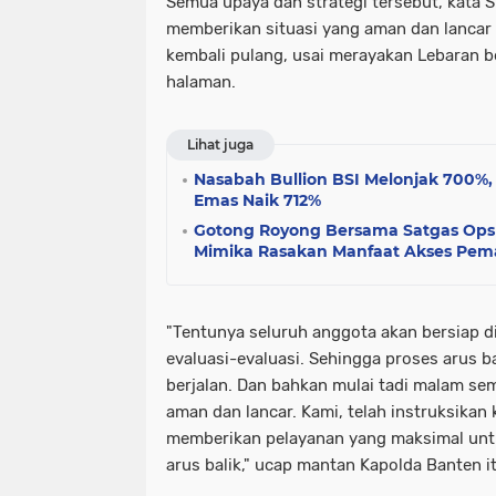
Semua upaya dan strategi tersebut, kata S
memberikan situasi yang aman dan lancar
kembali pulang, usai merayakan Lebaran 
halaman.
Lihat juga
Nasabah Bullion BSI Melonjak 700%,
Emas Naik 712%
Gotong Royong Bersama Satgas Ops
Mimika Rasakan Manfaat Akses Pem
"Tentunya seluruh anggota akan bersiap 
evaluasi-evaluasi. Sehingga proses arus ba
berjalan. Dan bahkan mulai tadi malam se
aman dan lancar. Kami, telah instruksikan
memberikan pelayanan yang maksimal un
arus balik," ucap mantan Kapolda Banten it