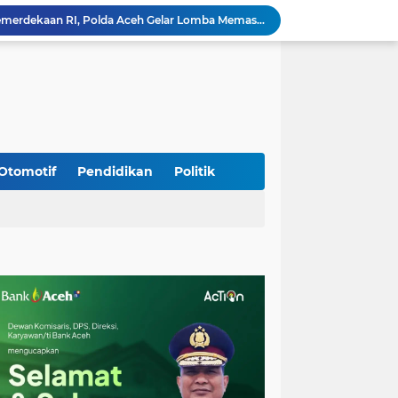
Babinsa Simpang Tiga Monitoring Harga Sembako, Pastikan Stabilitas dan Ketersediaan Bahan Pokok
Babinsa Lembah Seulawah Perkuat Sinergi dengan Tenaga Pendidik, Tekankan Pencegahan Kenakalan Remaja dan Bahaya Narkoba
Perkuat Kamtibmas, Babinsa Kuta Cot Glie Aktif Komsos Ajak Warga Jaga Ketertiban Desa
Kodim 0108/Agara Bersama Warga Gotong Royong percepat pembangunan Jembatan Gantung di Desa Gulo Aceh Tenggara
Babinsa Sukamakmur Tanamkan Semangat Belajar, Hadir Langsung di SMAN 1 untuk Motivasi Siswa
Jaga Stabilitas Wilayah, Koramil Montasik Intensifkan Patroli Keamanan di Desa Binaan
Pimpin Upacara Pembaretan 65 Bintara Remaja Brimob, Kapolda Aceh: Baret Adalah Simbol Kehormatan
Kodim 0108/Agara Bersama Warga Percepat Pemasangan Tiang Pylon Jembatan Gantung di Desa Lawe Ger-Ger Aceh Tenggara
Otomotif
Pendidikan
Politik
Rp 2,5 Triliun Dana Kementan untuk Bencana, Pemerintah Aceh kelola Rp 9,7 M
Meriahkan HUT Ke-81 Kemerdekaan RI, Polda Aceh Gelar Lomba Memasak Nasi Goreng dan Aneka Minuman