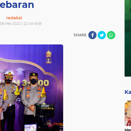
ebaran
redaksi
06 Mei 2022 | 22.49 WIB
SHARE
Ka
Mer