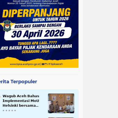
rita Terpopuler
𝗪𝗮𝗴𝘂𝗯 𝗔𝗰𝗲𝗵 𝗕𝗮𝗵𝗮𝘀
𝗜𝗺𝗽𝗹𝗲𝗺𝗲𝗻𝘁𝗮𝘀𝗶 𝗠𝗼𝗨
𝗛𝗲𝗹𝘀𝗶𝗻𝗸𝗶 𝗯𝗲𝗿𝘀𝗮𝗺𝗮
𝗦𝗲𝗸𝗿𝗲𝘁𝗮𝗿𝗶𝗮𝘁 𝗡𝗲𝗴𝗮𝗿𝗮