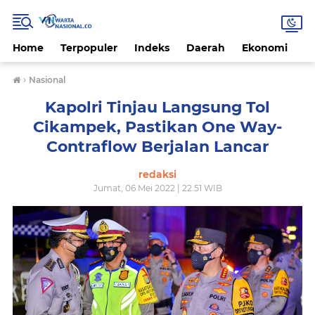
Home
Terpopuler
Indeks
Daerah
Ekonomi
H
›
Nasional
Kapolri Tinjau Langsung Tol
Cikampek, Pastikan One Way-
Contraflow Berjalan Lancar
redaksi
Jumat, 06 Mei 2022 | 22.51 WIB