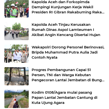
Kapolda Aceh dan Forkopimda
Dampingi Kunjungan Kerja Wakil
Presiden RI Gibran Rakabuming Raka
di Aceh Tengah
Kapolda Aceh Tinjau Kerusakan
Rumah Dinas Aspol Lamteumen I
Akibat Angin Kencang Disertai Hujan
Wakapolri Dorong Personel Berinovasi,
Bripda Muhammad Putra Aulia Jadi
Contoh Nyata
Progres Pembangunan Capai 51
Persen, TNI dan Warga Kebutan
Pengecoran Lantai Jembatan di Bunga
Melur
Kodim 0108/Agara mulai pasang
Papan Lantai Jembatan Gantung di
Kuta Ujung Agara