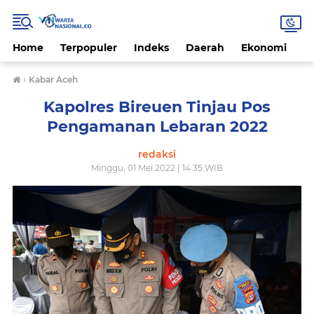
Home
Terpopuler
Indeks
Daerah
Ekonomi
H
›
Kabar Aceh
Kapolres Bireuen Tinjau Pos
Pengamanan Lebaran 2022
redaksi
Minggu, 01 Mei 2022 | 14.35 WIB