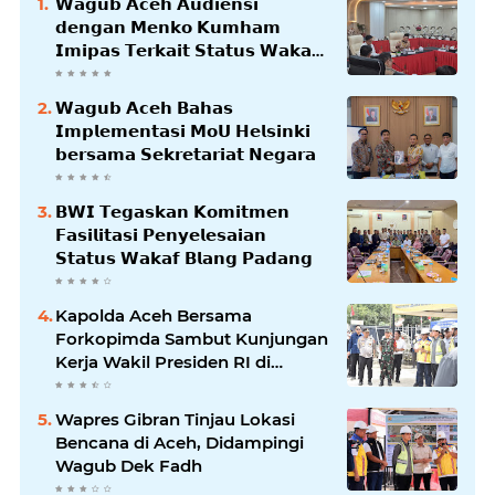
𝗪𝗮𝗴𝘂𝗯 𝗔𝗰𝗲𝗵 𝗔𝘂𝗱𝗶𝗲𝗻𝘀𝗶
𝗱𝗲𝗻𝗴𝗮𝗻 𝗠𝗲𝗻𝗸𝗼 𝗞𝘂𝗺𝗵𝗮𝗺
𝗜𝗺𝗶𝗽𝗮𝘀 𝗧𝗲𝗿𝗸𝗮𝗶𝘁 𝗦𝘁𝗮𝘁𝘂𝘀 𝗪𝗮𝗸𝗮𝗳
𝗕𝗹𝗮𝗻𝗴𝗽𝗮𝗱𝗮𝗻𝗴
𝗪𝗮𝗴𝘂𝗯 𝗔𝗰𝗲𝗵 𝗕𝗮𝗵𝗮𝘀
𝗜𝗺𝗽𝗹𝗲𝗺𝗲𝗻𝘁𝗮𝘀𝗶 𝗠𝗼𝗨 𝗛𝗲𝗹𝘀𝗶𝗻𝗸𝗶
𝗯𝗲𝗿𝘀𝗮𝗺𝗮 𝗦𝗲𝗸𝗿𝗲𝘁𝗮𝗿𝗶𝗮𝘁 𝗡𝗲𝗴𝗮𝗿𝗮
𝗕𝗪𝗜 𝗧𝗲𝗴𝗮𝘀𝗸𝗮𝗻 𝗞𝗼𝗺𝗶𝘁𝗺𝗲𝗻
𝗙𝗮𝘀𝗶𝗹𝗶𝘁𝗮𝘀𝗶 𝗣𝗲𝗻𝘆𝗲𝗹𝗲𝘀𝗮𝗶𝗮𝗻
𝗦𝘁𝗮𝘁𝘂𝘀 𝗪𝗮𝗸𝗮𝗳 𝗕𝗹𝗮𝗻𝗴 𝗣𝗮𝗱𝗮𝗻𝗴
Kapolda Aceh Bersama
Forkopimda Sambut Kunjungan
Kerja Wakil Presiden RI di
Kabupaten Bireuen
Wapres Gibran Tinjau Lokasi
Bencana di Aceh, Didampingi
Wagub Dek Fadh