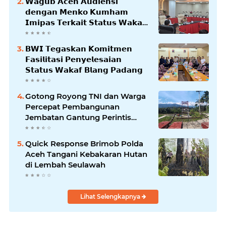
𝗪𝗮𝗴𝘂𝗯 𝗔𝗰𝗲𝗵 𝗔𝘂𝗱𝗶𝗲𝗻𝘀𝗶
𝗱𝗲𝗻𝗴𝗮𝗻 𝗠𝗲𝗻𝗸𝗼 𝗞𝘂𝗺𝗵𝗮𝗺
𝗜𝗺𝗶𝗽𝗮𝘀 𝗧𝗲𝗿𝗸𝗮𝗶𝘁 𝗦𝘁𝗮𝘁𝘂𝘀 𝗪𝗮𝗸𝗮𝗳
𝗕𝗹𝗮𝗻𝗴𝗽𝗮𝗱𝗮𝗻𝗴
𝗕𝗪𝗜 𝗧𝗲𝗴𝗮𝘀𝗸𝗮𝗻 𝗞𝗼𝗺𝗶𝘁𝗺𝗲𝗻
𝗙𝗮𝘀𝗶𝗹𝗶𝘁𝗮𝘀𝗶 𝗣𝗲𝗻𝘆𝗲𝗹𝗲𝘀𝗮𝗶𝗮𝗻
𝗦𝘁𝗮𝘁𝘂𝘀 𝗪𝗮𝗸𝗮𝗳 𝗕𝗹𝗮𝗻𝗴 𝗣𝗮𝗱𝗮𝗻𝗴
Gotong Royong TNI dan Warga
Percepat Pembangunan
Jembatan Gantung Perintis
Kuta Ujung Aceh Tenggara
Quick Response Brimob Polda
Aceh Tangani Kebakaran Hutan
di Lembah Seulawah
Lihat Selengkapnya