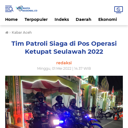
Home
Terpopuler
Indeks
Daerah
Ekonomi
H
›
Kabar Aceh
Tim Patroli Siaga di Pos Operasi
Ketupat Seulawah 2022
redaksi
Minggu, 01 Mei 2022 | 14.37 WIB