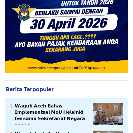
Berita Terpopuler
𝗪𝗮𝗴𝘂𝗯 𝗔𝗰𝗲𝗵 𝗕𝗮𝗵𝗮𝘀
𝗜𝗺𝗽𝗹𝗲𝗺𝗲𝗻𝘁𝗮𝘀𝗶 𝗠𝗼𝗨 𝗛𝗲𝗹𝘀𝗶𝗻𝗸𝗶
𝗯𝗲𝗿𝘀𝗮𝗺𝗮 𝗦𝗲𝗸𝗿𝗲𝘁𝗮𝗿𝗶𝗮𝘁 𝗡𝗲𝗴𝗮𝗿𝗮