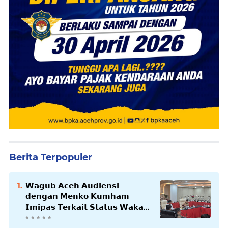
Berita Terpopuler
𝗪𝗮𝗴𝘂𝗯 𝗔𝗰𝗲𝗵 𝗔𝘂𝗱𝗶𝗲𝗻𝘀𝗶
𝗱𝗲𝗻𝗴𝗮𝗻 𝗠𝗲𝗻𝗸𝗼 𝗞𝘂𝗺𝗵𝗮𝗺
𝗜𝗺𝗶𝗽𝗮𝘀 𝗧𝗲𝗿𝗸𝗮𝗶𝘁 𝗦𝘁𝗮𝘁𝘂𝘀 𝗪𝗮𝗸𝗮𝗳
𝗕𝗹𝗮𝗻𝗴𝗽𝗮𝗱𝗮𝗻𝗴