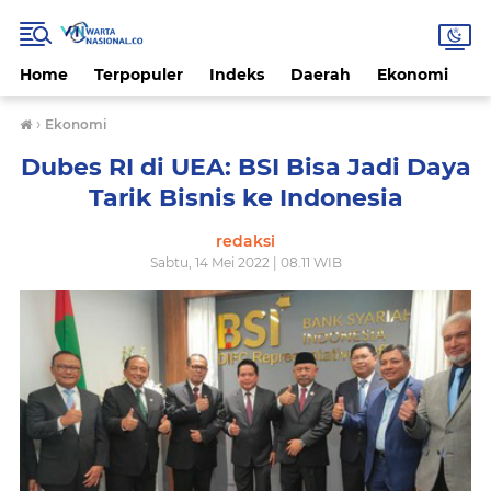
Home
Terpopuler
Indeks
Daerah
Ekonomi
H
›
Ekonomi
Dubes RI di UEA: BSI Bisa Jadi Daya
Tarik Bisnis ke Indonesia
redaksi
Sabtu, 14 Mei 2022 | 08.11 WIB