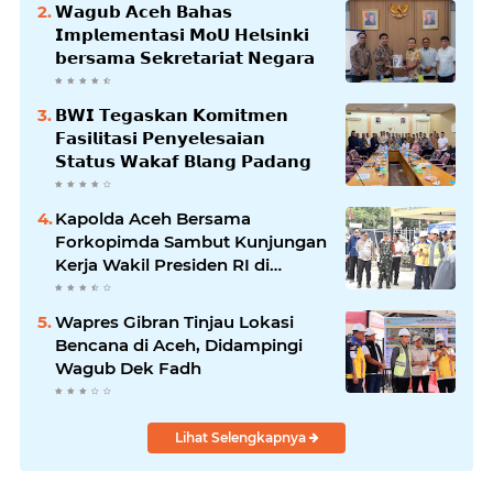
𝗪𝗮𝗴𝘂𝗯 𝗔𝗰𝗲𝗵 𝗕𝗮𝗵𝗮𝘀
𝗜𝗺𝗽𝗹𝗲𝗺𝗲𝗻𝘁𝗮𝘀𝗶 𝗠𝗼𝗨 𝗛𝗲𝗹𝘀𝗶𝗻𝗸𝗶
𝗯𝗲𝗿𝘀𝗮𝗺𝗮 𝗦𝗲𝗸𝗿𝗲𝘁𝗮𝗿𝗶𝗮𝘁 𝗡𝗲𝗴𝗮𝗿𝗮
𝗕𝗪𝗜 𝗧𝗲𝗴𝗮𝘀𝗸𝗮𝗻 𝗞𝗼𝗺𝗶𝘁𝗺𝗲𝗻
𝗙𝗮𝘀𝗶𝗹𝗶𝘁𝗮𝘀𝗶 𝗣𝗲𝗻𝘆𝗲𝗹𝗲𝘀𝗮𝗶𝗮𝗻
𝗦𝘁𝗮𝘁𝘂𝘀 𝗪𝗮𝗸𝗮𝗳 𝗕𝗹𝗮𝗻𝗴 𝗣𝗮𝗱𝗮𝗻𝗴
Kapolda Aceh Bersama
Forkopimda Sambut Kunjungan
Kerja Wakil Presiden RI di
Kabupaten Bireuen
Wapres Gibran Tinjau Lokasi
Bencana di Aceh, Didampingi
Wagub Dek Fadh
Lihat Selengkapnya