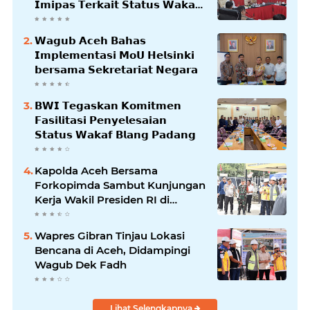
𝗜𝗺𝗶𝗽𝗮𝘀 𝗧𝗲𝗿𝗸𝗮𝗶𝘁 𝗦𝘁𝗮𝘁𝘂𝘀 𝗪𝗮𝗸𝗮𝗳
𝗕𝗹𝗮𝗻𝗴𝗽𝗮𝗱𝗮𝗻𝗴
𝗪𝗮𝗴𝘂𝗯 𝗔𝗰𝗲𝗵 𝗕𝗮𝗵𝗮𝘀
𝗜𝗺𝗽𝗹𝗲𝗺𝗲𝗻𝘁𝗮𝘀𝗶 𝗠𝗼𝗨 𝗛𝗲𝗹𝘀𝗶𝗻𝗸𝗶
𝗯𝗲𝗿𝘀𝗮𝗺𝗮 𝗦𝗲𝗸𝗿𝗲𝘁𝗮𝗿𝗶𝗮𝘁 𝗡𝗲𝗴𝗮𝗿𝗮
𝗕𝗪𝗜 𝗧𝗲𝗴𝗮𝘀𝗸𝗮𝗻 𝗞𝗼𝗺𝗶𝘁𝗺𝗲𝗻
𝗙𝗮𝘀𝗶𝗹𝗶𝘁𝗮𝘀𝗶 𝗣𝗲𝗻𝘆𝗲𝗹𝗲𝘀𝗮𝗶𝗮𝗻
𝗦𝘁𝗮𝘁𝘂𝘀 𝗪𝗮𝗸𝗮𝗳 𝗕𝗹𝗮𝗻𝗴 𝗣𝗮𝗱𝗮𝗻𝗴
Kapolda Aceh Bersama
Forkopimda Sambut Kunjungan
Kerja Wakil Presiden RI di
Kabupaten Bireuen
Wapres Gibran Tinjau Lokasi
Bencana di Aceh, Didampingi
Wagub Dek Fadh
Lihat Selengkapnya