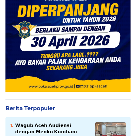
Berita Terpopuler
𝗪𝗮𝗴𝘂𝗯 𝗔𝗰𝗲𝗵 𝗔𝘂𝗱𝗶𝗲𝗻𝘀𝗶
𝗱𝗲𝗻𝗴𝗮𝗻 𝗠𝗲𝗻𝗸𝗼 𝗞𝘂𝗺𝗵𝗮𝗺