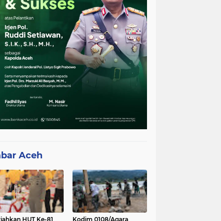
bar Aceh
iahkan HUT Ke-81
Kodim 0108/Agara