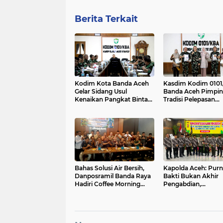
Berita Terkait
Kodim Kota Banda Aceh
Kasdim Kodim 0101
Gelar Sidang Usul
Banda Aceh Pimpin
Kenaikan Pangkat Bintara
Tradisi Pelepasan
dan Tamtama Periode 1
Personel Pindah Sa
April 2027
Bahas Solusi Air Bersih,
Kapolda Aceh: Purn
Danposramil Banda Raya
Bakti Bukan Akhir
Hadiri Coffee Morning
Pengabdian,
Bersama Muspika
Purnawirawan Tetap
Kekuatan Polri