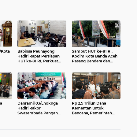
/Kota
Babinsa Peunayong
Sambut HUT ke-81 RI,
Hadiri Rapat Persiapan
Kodim Kota Banda Aceh
HUT ke-81 RI, Perkuat
Pasang Bendera dan
tuan
Sinergi Sukseskan
Umbul-Umbul
Perayaan Kemerdekaan
a
Danramil 03/Lhoknga
Rp 2,5 Triliun Dana
Hadiri Rakor
Kementan untuk
Swasembada Pangan
Bencana, Pemerintah
 Pilar
Berkelanjutan, Perkuat
Aceh kelola Rp 9,7 M
Sinergi Menuju Target 1
Juta Hektare