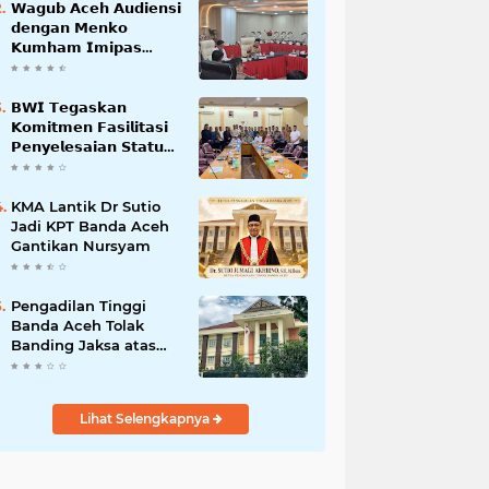
𝗪𝗮𝗴𝘂𝗯 𝗔𝗰𝗲𝗵 𝗔𝘂𝗱𝗶𝗲𝗻𝘀𝗶
𝗱𝗲𝗻𝗴𝗮𝗻 𝗠𝗲𝗻𝗸𝗼
𝗞𝘂𝗺𝗵𝗮𝗺 𝗜𝗺𝗶𝗽𝗮𝘀
𝗧𝗲𝗿𝗸𝗮𝗶𝘁 𝗦𝘁𝗮𝘁𝘂𝘀 𝗪𝗮𝗸𝗮𝗳
𝗕𝗹𝗮𝗻𝗴𝗽𝗮𝗱𝗮𝗻𝗴
𝗕𝗪𝗜 𝗧𝗲𝗴𝗮𝘀𝗸𝗮𝗻
𝗞𝗼𝗺𝗶𝘁𝗺𝗲𝗻 𝗙𝗮𝘀𝗶𝗹𝗶𝘁𝗮𝘀𝗶
𝗣𝗲𝗻𝘆𝗲𝗹𝗲𝘀𝗮𝗶𝗮𝗻 𝗦𝘁𝗮𝘁𝘂𝘀
𝗪𝗮𝗸𝗮𝗳 𝗕𝗹𝗮𝗻𝗴 𝗣𝗮𝗱𝗮𝗻𝗴
KMA Lantik Dr Sutio
Jadi KPT Banda Aceh
Gantikan Nursyam
Pengadilan Tinggi
Banda Aceh Tolak
Banding Jaksa atas
Putusan Bebas Kasus
Korupsi Wastafel
Lihat Selengkapnya