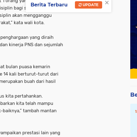
×
 1 orang yang tidak hadir.
Berita Terbaru
UPDATE
disiplin bagi seorang PNS
disiplin akan mengganggu
kat,” kata wali kota.
 penghargaan yang diraih
dan kinerja PNS dan sejumlah
aat bulan puasa kemarin
e 14 kali berturut-turut dari
 merupakan buah dari hasil
Be
us kita pertahankan.
mbarkan kita telah mampu
k-baiknya,” tambah mantan
yampaikan prestasi lain yang