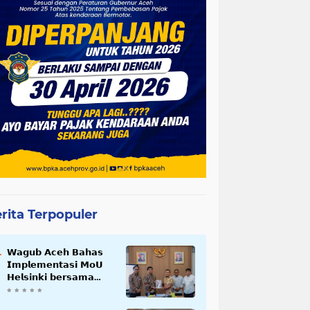
rita Terpopuler
𝗪𝗮𝗴𝘂𝗯 𝗔𝗰𝗲𝗵 𝗕𝗮𝗵𝗮𝘀
𝗜𝗺𝗽𝗹𝗲𝗺𝗲𝗻𝘁𝗮𝘀𝗶 𝗠𝗼𝗨
𝗛𝗲𝗹𝘀𝗶𝗻𝗸𝗶 𝗯𝗲𝗿𝘀𝗮𝗺𝗮
𝗦𝗲𝗸𝗿𝗲𝘁𝗮𝗿𝗶𝗮𝘁 𝗡𝗲𝗴𝗮𝗿𝗮