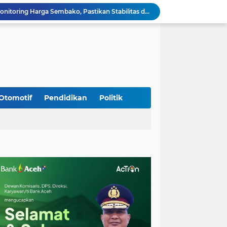
Babinsa Simpang Tiga Monitoring Harga Sembako, Pastikan Stabilitas dan Ketersediaan Bahan Pokok
Babinsa Lembah Seulawah Perkuat Sinergi dengan Tenaga Pendidik, Tekankan Pencegahan Kenakalan Remaja dan Bahaya Narkoba
Perkuat Kamtibmas, Babinsa Kuta Cot Glie Aktif Komsos Ajak Warga Jaga Ketertiban Desa
Kodim 0108/Agara Bersama Warga Gotong Royong percepat pembangunan Jembatan Gantung di Desa Gulo Aceh Tenggara
Babinsa Sukamakmur Tanamkan Semangat Belajar, Hadir Langsung di SMAN 1 untuk Motivasi Siswa
Jaga Stabilitas Wilayah, Koramil Montasik Intensifkan Patroli Keamanan di Desa Binaan
Pimpin Upacara Pembaretan 65 Bintara Remaja Brimob, Kapolda Aceh: Baret Adalah Simbol Kehormatan
Kodim 0108/Agara Bersama Warga Percepat Pemasangan Tiang Pylon Jembatan Gantung di Desa Lawe Ger-Ger Aceh Tenggara
Otomotif
Pendidikan
Politik
Rp 2,5 Triliun Dana Kementan untuk Bencana, Pemerintah Aceh kelola Rp 9,7 M
Meriahkan HUT Ke-81 Kemerdekaan RI, Polda Aceh Gelar Lomba Memasak Nasi Goreng dan Aneka Minuman