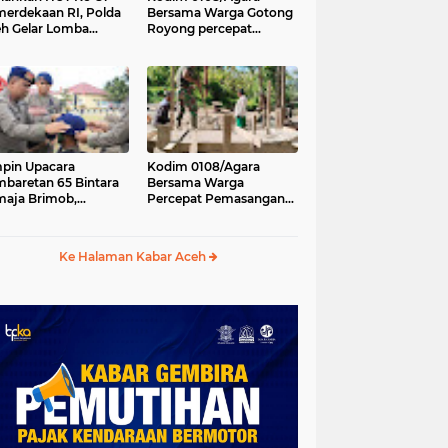
erdekaan RI, Polda
Bersama Warga Gotong
h Gelar Lomba
Royong percepat
asak Nasi Goreng
pembangunan
n Aneka Minuman
Jembatan Gantung di
Desa Gulo Aceh
Tenggara
pin Upacara
Kodim 0108/Agara
baretan 65 Bintara
Bersama Warga
aja Brimob,
Percepat Pemasangan
olda Aceh: Baret
Tiang Pylon Jembatan
lah Simbol
Gantung di Desa Lawe
hormatan
Ger-Ger Aceh Tenggara
Ke Halaman Kabar Aceh