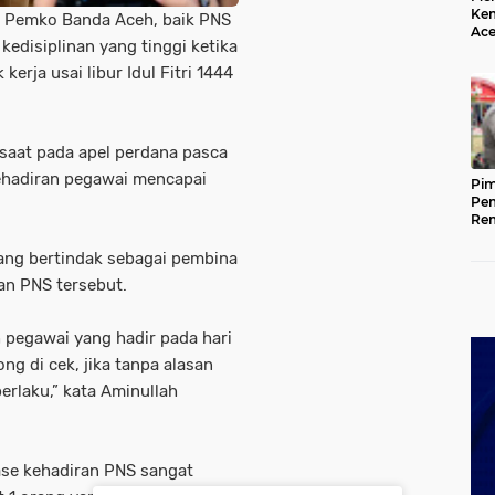
Kem
t Pemko Banda Aceh, baik PNS
Ace
disiplinan yang tinggi ketika
Mem
da
erja usai libur Idul Fitri 1444
t saat pada apel perdana pasca
 kehadiran pegawai mencapai
Pim
Pem
Rem
Kap
Ada
ang bertindak sebagai pembina
Ke
an PNS tersebut.
 pegawai yang hadir pada hari
ng di cek, jika tanpa alasan
berlaku,” kata Aminullah
ase kehadiran PNS sangat