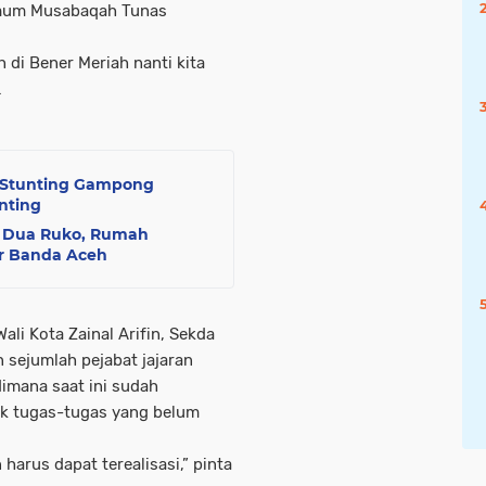
 umum Musabaqah Tunas
 di Bener Meriah nanti kita
.
 Stunting Gampong
nting
ya Dua Ruko, Rumah
r Banda Aceh
ali Kota Zainal Arifin, Sekda
n sejumlah pejabat jajaran
dimana saat ini sudah
ak tugas-tugas yang belum
arus dapat terealisasi,” pinta