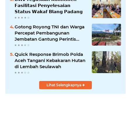
𝗙𝗮𝘀𝗶𝗹𝗶𝘁𝗮𝘀𝗶 𝗣𝗲𝗻𝘆𝗲𝗹𝗲𝘀𝗮𝗶𝗮𝗻
𝗦𝘁𝗮𝘁𝘂𝘀 𝗪𝗮𝗸𝗮𝗳 𝗕𝗹𝗮𝗻𝗴 𝗣𝗮𝗱𝗮𝗻𝗴
Gotong Royong TNI dan Warga
Percepat Pembangunan
Jembatan Gantung Perintis
Kuta Ujung Aceh Tenggara
Quick Response Brimob Polda
Aceh Tangani Kebakaran Hutan
di Lembah Seulawah
Lihat Selengkapnya