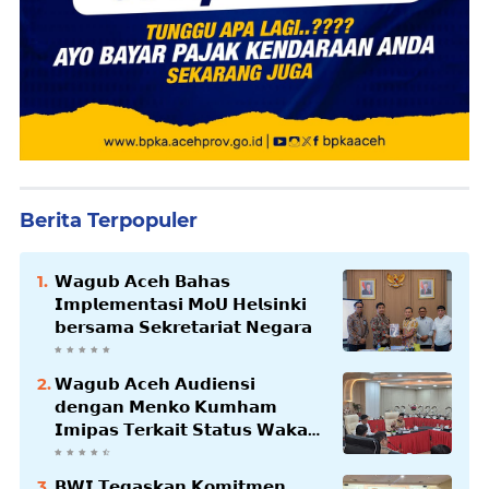
Berita Terpopuler
𝗪𝗮𝗴𝘂𝗯 𝗔𝗰𝗲𝗵 𝗕𝗮𝗵𝗮𝘀
𝗜𝗺𝗽𝗹𝗲𝗺𝗲𝗻𝘁𝗮𝘀𝗶 𝗠𝗼𝗨 𝗛𝗲𝗹𝘀𝗶𝗻𝗸𝗶
𝗯𝗲𝗿𝘀𝗮𝗺𝗮 𝗦𝗲𝗸𝗿𝗲𝘁𝗮𝗿𝗶𝗮𝘁 𝗡𝗲𝗴𝗮𝗿𝗮
𝗪𝗮𝗴𝘂𝗯 𝗔𝗰𝗲𝗵 𝗔𝘂𝗱𝗶𝗲𝗻𝘀𝗶
𝗱𝗲𝗻𝗴𝗮𝗻 𝗠𝗲𝗻𝗸𝗼 𝗞𝘂𝗺𝗵𝗮𝗺
𝗜𝗺𝗶𝗽𝗮𝘀 𝗧𝗲𝗿𝗸𝗮𝗶𝘁 𝗦𝘁𝗮𝘁𝘂𝘀 𝗪𝗮𝗸𝗮𝗳
𝗕𝗹𝗮𝗻𝗴𝗽𝗮𝗱𝗮𝗻𝗴
𝗕𝗪𝗜 𝗧𝗲𝗴𝗮𝘀𝗸𝗮𝗻 𝗞𝗼𝗺𝗶𝘁𝗺𝗲𝗻