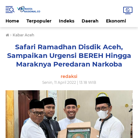
Home
Terpopuler
Indeks
Daerah
Ekonomi
H
›
Kabar Aceh
Safari Ramadhan Disdik Aceh,
Sampaikan Urgensi BEREH Hingga
Maraknya Peredaran Narkoba
redaksi
Senin, 11 April 2022 | 13.18 WIB