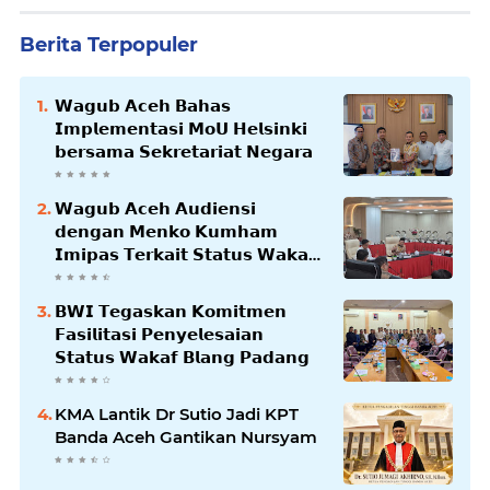
Berita Terpopuler
𝗪𝗮𝗴𝘂𝗯 𝗔𝗰𝗲𝗵 𝗕𝗮𝗵𝗮𝘀
𝗜𝗺𝗽𝗹𝗲𝗺𝗲𝗻𝘁𝗮𝘀𝗶 𝗠𝗼𝗨 𝗛𝗲𝗹𝘀𝗶𝗻𝗸𝗶
𝗯𝗲𝗿𝘀𝗮𝗺𝗮 𝗦𝗲𝗸𝗿𝗲𝘁𝗮𝗿𝗶𝗮𝘁 𝗡𝗲𝗴𝗮𝗿𝗮
𝗪𝗮𝗴𝘂𝗯 𝗔𝗰𝗲𝗵 𝗔𝘂𝗱𝗶𝗲𝗻𝘀𝗶
𝗱𝗲𝗻𝗴𝗮𝗻 𝗠𝗲𝗻𝗸𝗼 𝗞𝘂𝗺𝗵𝗮𝗺
𝗜𝗺𝗶𝗽𝗮𝘀 𝗧𝗲𝗿𝗸𝗮𝗶𝘁 𝗦𝘁𝗮𝘁𝘂𝘀 𝗪𝗮𝗸𝗮𝗳
𝗕𝗹𝗮𝗻𝗴𝗽𝗮𝗱𝗮𝗻𝗴
𝗕𝗪𝗜 𝗧𝗲𝗴𝗮𝘀𝗸𝗮𝗻 𝗞𝗼𝗺𝗶𝘁𝗺𝗲𝗻
𝗙𝗮𝘀𝗶𝗹𝗶𝘁𝗮𝘀𝗶 𝗣𝗲𝗻𝘆𝗲𝗹𝗲𝘀𝗮𝗶𝗮𝗻
𝗦𝘁𝗮𝘁𝘂𝘀 𝗪𝗮𝗸𝗮𝗳 𝗕𝗹𝗮𝗻𝗴 𝗣𝗮𝗱𝗮𝗻𝗴
KMA Lantik Dr Sutio Jadi KPT
Banda Aceh Gantikan Nursyam