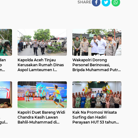
SHARE
dan
Kapolda Aceh Tinjau
Wakapolri Dorong
p
Kerusakan Rumah Dinas
Personel Berinovasi,
n
Aspol Lamteumen I
Bripda Muhammad Putra
di
Akibat Angin Kencang
Aulia Jadi Contoh Nyata
ggara
Disertai Hujan
Kapolri Duet Bareng Widi
Kak Na Promosi Wisata
,
Chandra Kasih Lawan
Surfing dan Hadiri
gul
Bahlil-Muhammad di
Perayaan HUT 53 tahun
ri
Penutupan Kapolri Cup
BAS Simeulue
an
2026