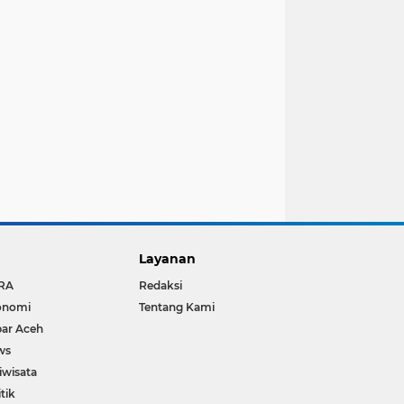
Layanan
RA
Redaksi
onomi
Tentang Kami
ar Aceh
ws
iwisata
itik