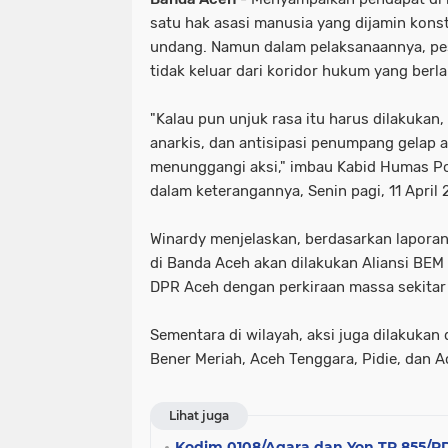
satu hak asasi manusia yang dijamin konst
undang. Namun dalam pelaksanaannya, pese
tidak keluar dari koridor hukum yang berla
"Kalau pun unjuk rasa itu harus dilakukan, 
anarkis, dan antisipasi penumpang gelap
menunggangi aksi," imbau Kabid Humas P
dalam keterangannya, Senin pagi, 11 April 
Winardy menjelaskan, berdasarkan laporan 
di Banda Aceh akan dilakukan Aliansi BE
DPR Aceh dengan perkiraan massa sekitar
Sementara di wilayah, aksi juga dilakuka
Bener Meriah, Aceh Tenggara, Pidie, dan A
Lihat juga
Kodim 0108/Agara dan Yon TP 855/R