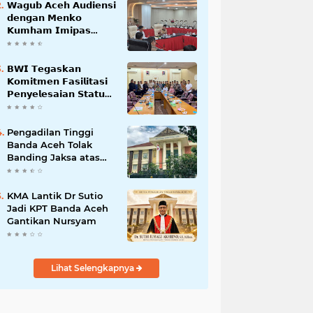
𝗪𝗮𝗴𝘂𝗯 𝗔𝗰𝗲𝗵 𝗔𝘂𝗱𝗶𝗲𝗻𝘀𝗶
𝗱𝗲𝗻𝗴𝗮𝗻 𝗠𝗲𝗻𝗸𝗼
𝗞𝘂𝗺𝗵𝗮𝗺 𝗜𝗺𝗶𝗽𝗮𝘀
𝗧𝗲𝗿𝗸𝗮𝗶𝘁 𝗦𝘁𝗮𝘁𝘂𝘀 𝗪𝗮𝗸𝗮𝗳
𝗕𝗹𝗮𝗻𝗴𝗽𝗮𝗱𝗮𝗻𝗴
𝗕𝗪𝗜 𝗧𝗲𝗴𝗮𝘀𝗸𝗮𝗻
𝗞𝗼𝗺𝗶𝘁𝗺𝗲𝗻 𝗙𝗮𝘀𝗶𝗹𝗶𝘁𝗮𝘀𝗶
𝗣𝗲𝗻𝘆𝗲𝗹𝗲𝘀𝗮𝗶𝗮𝗻 𝗦𝘁𝗮𝘁𝘂𝘀
𝗪𝗮𝗸𝗮𝗳 𝗕𝗹𝗮𝗻𝗴 𝗣𝗮𝗱𝗮𝗻𝗴
Pengadilan Tinggi
Banda Aceh Tolak
Banding Jaksa atas
Putusan Bebas Kasus
Korupsi Wastafel
KMA Lantik Dr Sutio
Jadi KPT Banda Aceh
Gantikan Nursyam
Lihat Selengkapnya