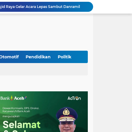
jid Raya Gelar Acara Lepas Sambut Danramil
Dukung Generasi Sehat, Babinsa Seulimeum Dampingi Imunisasi Campak di Tanoh Abee
Di Pinggir Sawah, Babinsa Lhoong Pererat Kedekatan dengan Masyarakat Desa Gle Bruek
Kapolda Aceh Bersama Forkopimda Sambut Kunjungan Kerja Wakil Presiden RI di Kabupaten Bireuen
Kapolda Aceh Dampingi Wakil Presiden RI Tinjau Hasil Rehabilitasi dan Rekonstruksi Pascabencana di Desa Kendawi, Gayo Lues
Kapolda Aceh dan Forkopimda Dampingi Kunjungan Kerja Wakil Presiden RI Gibran Rakabuming Raka di Aceh Tengah
Kak Na Promosi Wisata Surfing dan Hadiri Perayaan HUT 53 tahun BAS Simeulue
HUT ke-53 Bank Aceh: Momentum Memperkuat Amanah, Menumbuhkan Keberkahan Bagi Aceh
Otomotif
Pendidikan
Politik
Silaturahmi Lintas Sektor di Kuta Alam, TNI–Polri dan Desa Perkokoh Kebersamaan
Babinsa Peukan Bada Hadiri Rapat Lanjutan HUT RI ke-81, Perkuat Sinergi Lintas Sektor