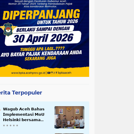
rita Terpopuler
𝗪𝗮𝗴𝘂𝗯 𝗔𝗰𝗲𝗵 𝗕𝗮𝗵𝗮𝘀
𝗜𝗺𝗽𝗹𝗲𝗺𝗲𝗻𝘁𝗮𝘀𝗶 𝗠𝗼𝗨
𝗛𝗲𝗹𝘀𝗶𝗻𝗸𝗶 𝗯𝗲𝗿𝘀𝗮𝗺𝗮
𝗦𝗲𝗸𝗿𝗲𝘁𝗮𝗿𝗶𝗮𝘁 𝗡𝗲𝗴𝗮𝗿𝗮