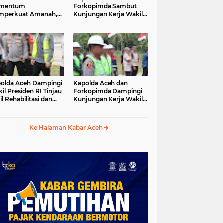
mentum
Forkopimda Sambut
mperkuat Amanah,
Kunjungan Kerja Wakil
numbuhkan
Presiden RI di
erkahan Bagi Aceh
Kabupaten Bireuen
olda Aceh Dampingi
Kapolda Aceh dan
il Presiden RI Tinjau
Forkopimda Dampingi
il Rehabilitasi dan
Kunjungan Kerja Wakil
onstruksi
Presiden RI Gibran
cabencana di Desa
Rakabuming Raka di
dawi, Gayo Lues
Aceh Tengah
Ke Halaman Kabar Aceh