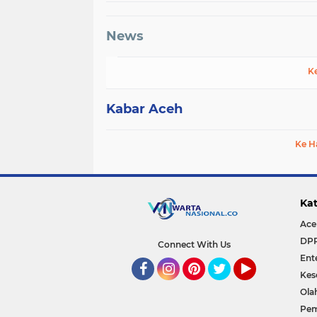
News
K
Kabar Aceh
Ke H
Kat
Ace
DP
Connect With Us
Ent
Kes
Facebook
Instagram
Pinterest
Twitter
YouTube
Ola
Pem