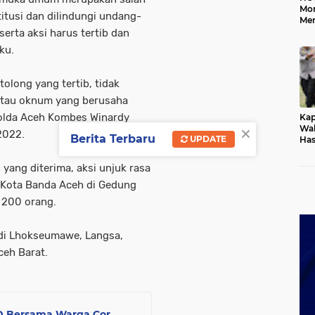
Mo
itusi dan dilindungi undang-
Me
Me
rta aksi harus tertib dan
Keb
ku.
tolong yang tertib, tidak
 atau oknum yang berusaha
olda Aceh Kombes Winardy
Kap
×
Wak
2022.
Berita Terbaru
UPDATE
Has
Rek
Pas
yang diterima, aksi unjuk rasa
Ken
M Kota Banda Aceh di Gedung
 200 orang.
n di Lhokseumawe, Langsa,
ceh Barat.
D Bersama Warga Cor