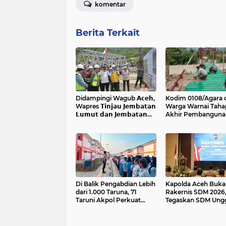
komentar
Berita Terkait
Didampingi Wagub 𝗔𝗰𝗲𝗵,
Kodim 0108/Agara 
Wapres 𝗧𝗶𝗻𝗷𝗮𝘂 𝗝𝗲𝗺𝗯𝗮𝘁𝗮𝗻
Warga Warnai Taha
𝗟𝘂𝗺𝘂𝘁 𝗱𝗮𝗻 𝗝𝗲𝗺𝗯𝗮𝘁𝗮𝗻
Akhir Pembanguna
𝗞𝗲𝗻𝗱𝗮𝘄𝗶
Jembatan Gantung 
Ketambe Aceh Ten
Di Balik Pengabdian Lebih
Kapolda Aceh Buka
dari 1.000 Taruna, 71
Rakernis SDM 2026
Taruni Akpol Perkuat
Tegaskan SDM Ung
Pembentukan Karakter
Kunci Pelayanan Pol
Siswa Sekolah Rakyat
yang Profesional d
Humanis