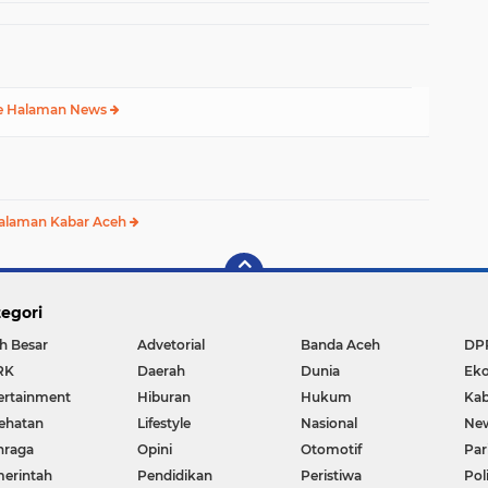
e Halaman News
alaman Kabar Aceh
egori
h Besar
Advetorial
Banda Aceh
DP
RK
Daerah
Dunia
Ek
ertainment
Hiburan
Hukum
Kab
ehatan
Lifestyle
Nasional
Ne
hraga
Opini
Otomotif
Par
erintah
Pendidikan
Peristiwa
Pol