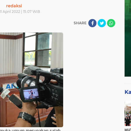
redaksi
11 April 2022 | 15.07 WIB
SHARE
Ka
HUT
 muka umum merupakan salah