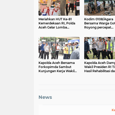
Meriahkan HUT Ke-81
Kodim 0108/Agara
Kemerdekaan RI, Polda
Bersama Warga Go
Aceh Gelar Lomba
Royong percepat
Memasak Nasi Goreng
pembangunan Jem
dan Aneka Minuman
Gantung di Desa Gu
Aceh Tenggara
Kapolda Aceh Bersama
Kapolda Aceh Damp
Forkopimda Sambut
Wakil Presiden RI T
Kunjungan Kerja Wakil
Hasil Rehabilitasi d
Presiden RI di Kabupaten
Rekonstruksi
Bireuen
Pascabencana di D
Kendawi, Gayo Lue
News
K