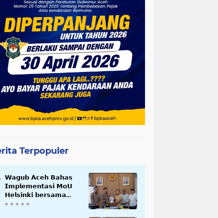
rita Terpopuler
𝗪𝗮𝗴𝘂𝗯 𝗔𝗰𝗲𝗵 𝗕𝗮𝗵𝗮𝘀
𝗜𝗺𝗽𝗹𝗲𝗺𝗲𝗻𝘁𝗮𝘀𝗶 𝗠𝗼𝗨
𝗛𝗲𝗹𝘀𝗶𝗻𝗸𝗶 𝗯𝗲𝗿𝘀𝗮𝗺𝗮
𝗦𝗲𝗸𝗿𝗲𝘁𝗮𝗿𝗶𝗮𝘁 𝗡𝗲𝗴𝗮𝗿𝗮