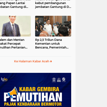
ang Papan Lantai
kebut pembangunan
batan Gantung di
jembatan Gantung di Ds.
a Ujung Agara
Kumbang Jaya, Aceh
Tenggara
lem dan Mentan
Rp 2,5 Triliun Dana
akat Percepat
Kementan untuk
ulihan Pertanian
Bencana, Pemerintah
h Pascabencana
Aceh kelola Rp 9,7 M
Ke Halaman Kabar Aceh