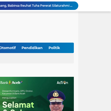
Sambangi Pedagang Pinang, Babinsa Reuhat Tuha Pererat Silaturahmi dengan Warga
Jalin Keakraban dengan Warga, Babinsa Leung Ie Perkuat Komunikasi di Wilayah Binaan
Hadiri Persami di Buengcala, Danramil Kuta Baro Dorong Semangat Kebersamaan Generasi Muda
Rumah Warga Diterpa Angin Kencang, Babinsa Meunasah Lhok Dampingi Penyaluran Bantuan Masa Panik
Sambut HUT ke-81 RI, Koramil Lhoong Bersama Warga Gotong Royong Bersihkan Lingkungan
Kodim 0108/Agara mulai pasang Papan Lantai Jembatan Gantung di Kuta Ujung Agara
Kodim 0108/Agara terus kebut pembangunan jembatan Gantung di Ds. Kumbang Jaya, Aceh Tenggara
Mualem dan Mentan Sepakat Percepat Pemulihan Pertanian Aceh Pascabencana
Otomotif
Pendidikan
Politik
Rp 2,5 Triliun Dana Kementan untuk Bencana, Pemerintah Aceh kelola Rp 9,7 M
Progres Pembangunan Capai 51 Persen, TNI dan Warga Kebutan Pengecoran Lantai Jembatan di Bunga Melur