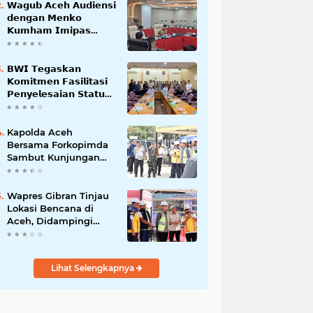
𝗪𝗮𝗴𝘂𝗯 𝗔𝗰𝗲𝗵 𝗔𝘂𝗱𝗶𝗲𝗻𝘀𝗶
𝗱𝗲𝗻𝗴𝗮𝗻 𝗠𝗲𝗻𝗸𝗼
𝗞𝘂𝗺𝗵𝗮𝗺 𝗜𝗺𝗶𝗽𝗮𝘀
𝗧𝗲𝗿𝗸𝗮𝗶𝘁 𝗦𝘁𝗮𝘁𝘂𝘀 𝗪𝗮𝗸𝗮𝗳
𝗕𝗹𝗮𝗻𝗴𝗽𝗮𝗱𝗮𝗻𝗴
𝗕𝗪𝗜 𝗧𝗲𝗴𝗮𝘀𝗸𝗮𝗻
𝗞𝗼𝗺𝗶𝘁𝗺𝗲𝗻 𝗙𝗮𝘀𝗶𝗹𝗶𝘁𝗮𝘀𝗶
𝗣𝗲𝗻𝘆𝗲𝗹𝗲𝘀𝗮𝗶𝗮𝗻 𝗦𝘁𝗮𝘁𝘂𝘀
𝗪𝗮𝗸𝗮𝗳 𝗕𝗹𝗮𝗻𝗴 𝗣𝗮𝗱𝗮𝗻𝗴
Kapolda Aceh
Bersama Forkopimda
Sambut Kunjungan
Kerja Wakil Presiden
RI di Kabupaten
Bireuen
Wapres Gibran Tinjau
Lokasi Bencana di
Aceh, Didampingi
Wagub Dek Fadh
Lihat Selengkapnya