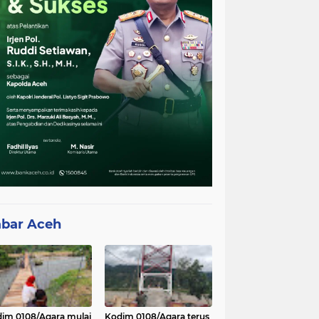
bar Aceh
im 0108/Agara mulai
Kodim 0108/Agara terus