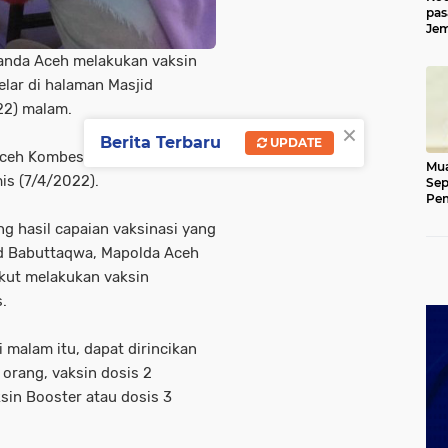
pas
Jem
Kut
anda Aceh melakukan vaksin
elar di halaman Masjid
22) malam.
×
Berita Terbaru
UPDATE
ceh Kombes Pol. Winardy, S.
Mua
mis (7/4/2022).
Sep
Pem
Ace
g hasil capaian vaksinasi yang
jid Babuttaqwa, Mapolda Aceh
kut melakukan vaksin
.
 malam itu, dapat dirincikan
orang, vaksin dosis 2
sin Booster atau dosis 3