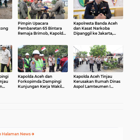
Pimpin Upacara
Kapolresta Banda Aceh
tong
Pembaretan 65 Bintara
dan Kasat Narkoba
Remaja Brimob, Kapolda
Dipanggil ke Jakarta,
batan
Aceh: Baret Adalah
Polda Aceh Tunjuk Plt
lo
Simbol Kehormatan
ingi
Kapolda Aceh dan
Kapolda Aceh Tinjau
injau
Forkopimda Dampingi
Kerusakan Rumah Dinas
an
Kunjungan Kerja Wakil
Aspol Lamteumen I
Presiden RI Gibran
Akibat Angin Kencang
esa
Rakabuming Raka di
Disertai Hujan
s
Aceh Tengah
e Halaman News