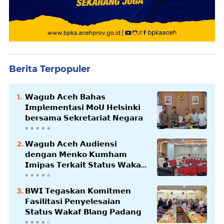
Berita Terpopuler
𝗪𝗮𝗴𝘂𝗯 𝗔𝗰𝗲𝗵 𝗕𝗮𝗵𝗮𝘀
𝗜𝗺𝗽𝗹𝗲𝗺𝗲𝗻𝘁𝗮𝘀𝗶 𝗠𝗼𝗨 𝗛𝗲𝗹𝘀𝗶𝗻𝗸𝗶
𝗯𝗲𝗿𝘀𝗮𝗺𝗮 𝗦𝗲𝗸𝗿𝗲𝘁𝗮𝗿𝗶𝗮𝘁 𝗡𝗲𝗴𝗮𝗿𝗮
𝗪𝗮𝗴𝘂𝗯 𝗔𝗰𝗲𝗵 𝗔𝘂𝗱𝗶𝗲𝗻𝘀𝗶
𝗱𝗲𝗻𝗴𝗮𝗻 𝗠𝗲𝗻𝗸𝗼 𝗞𝘂𝗺𝗵𝗮𝗺
𝗜𝗺𝗶𝗽𝗮𝘀 𝗧𝗲𝗿𝗸𝗮𝗶𝘁 𝗦𝘁𝗮𝘁𝘂𝘀 𝗪𝗮𝗸𝗮𝗳
𝗕𝗹𝗮𝗻𝗴𝗽𝗮𝗱𝗮𝗻𝗴
𝗕𝗪𝗜 𝗧𝗲𝗴𝗮𝘀𝗸𝗮𝗻 𝗞𝗼𝗺𝗶𝘁𝗺𝗲𝗻
𝗙𝗮𝘀𝗶𝗹𝗶𝘁𝗮𝘀𝗶 𝗣𝗲𝗻𝘆𝗲𝗹𝗲𝘀𝗮𝗶𝗮𝗻
𝗦𝘁𝗮𝘁𝘂𝘀 𝗪𝗮𝗸𝗮𝗳 𝗕𝗹𝗮𝗻𝗴 𝗣𝗮𝗱𝗮𝗻𝗴