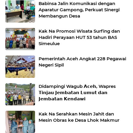
Babinsa Jalin Komunikasi dengan
Aparatur Gampong, Perkuat Sinergi
Membangun Desa
Kak Na Promosi Wisata Surfing dan
Hadiri Perayaan HUT 53 tahun BAS
Simeulue
Pemerintah Aceh Angkat 228 Pegawai
Negeri Sipil
Didampingi Wagub 𝗔𝗰𝗲𝗵, Wapres
𝗧𝗶𝗻𝗷𝗮𝘂 𝗝𝗲𝗺𝗯𝗮𝘁𝗮𝗻 𝗟𝘂𝗺𝘂𝘁 𝗱𝗮𝗻
𝗝𝗲𝗺𝗯𝗮𝘁𝗮𝗻 𝗞𝗲𝗻𝗱𝗮𝘄𝗶
Kak Na Serahkan Mesin Jahit dan
Mesin Obras ke Desa Lhok Makmur