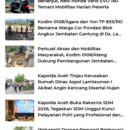
Berlanjut, New Honda Vario EVO 160
Temani Mobilitas Harian Peserta
Kodim 0108/Agara dan Yon TP 855/RD
Bersama Warga Cor Pondasi Blok
Angkur Jembatan Gantung di Ds. Lawe
Ger Ger, Aceh Tenggara
Perkuat Akses dan Mobilitas
Masyarakat, Kodim 0106/Ateng
Dukung Pembangunan Jembatan
Beton di Rusip Antara, Aceh Tengah
Kapolda Aceh Tinjau Kerusakan
Rumah Dinas Aspol Lamteumen I
Akibat Angin Kencang Disertai Hujan
Kapolda Aceh Buka Rakernis SDM
2026, Tegaskan SDM Unggul Kunci
Pelayanan Polri yang Profesional dan
Humanis
Wakapolri Dorong Personel Berinovasi,