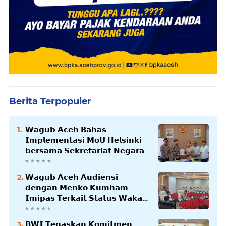
Berita Terpopuler
𝗪𝗮𝗴𝘂𝗯 𝗔𝗰𝗲𝗵 𝗕𝗮𝗵𝗮𝘀
𝗜𝗺𝗽𝗹𝗲𝗺𝗲𝗻𝘁𝗮𝘀𝗶 𝗠𝗼𝗨 𝗛𝗲𝗹𝘀𝗶𝗻𝗸𝗶
𝗯𝗲𝗿𝘀𝗮𝗺𝗮 𝗦𝗲𝗸𝗿𝗲𝘁𝗮𝗿𝗶𝗮𝘁 𝗡𝗲𝗴𝗮𝗿𝗮
𝗪𝗮𝗴𝘂𝗯 𝗔𝗰𝗲𝗵 𝗔𝘂𝗱𝗶𝗲𝗻𝘀𝗶
𝗱𝗲𝗻𝗴𝗮𝗻 𝗠𝗲𝗻𝗸𝗼 𝗞𝘂𝗺𝗵𝗮𝗺
𝗜𝗺𝗶𝗽𝗮𝘀 𝗧𝗲𝗿𝗸𝗮𝗶𝘁 𝗦𝘁𝗮𝘁𝘂𝘀 𝗪𝗮𝗸𝗮𝗳
𝗕𝗹𝗮𝗻𝗴𝗽𝗮𝗱𝗮𝗻𝗴
𝗕𝗪𝗜 𝗧𝗲𝗴𝗮𝘀𝗸𝗮𝗻 𝗞𝗼𝗺𝗶𝘁𝗺𝗲𝗻