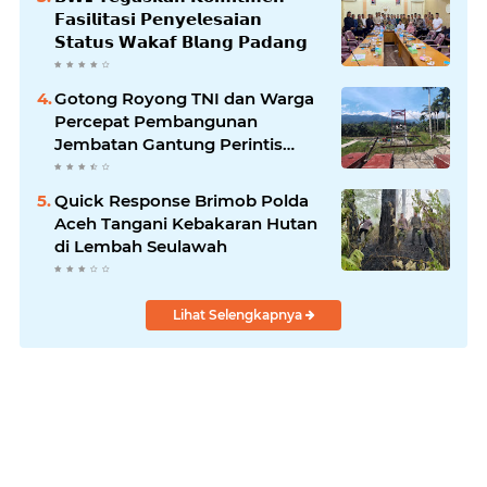
𝗙𝗮𝘀𝗶𝗹𝗶𝘁𝗮𝘀𝗶 𝗣𝗲𝗻𝘆𝗲𝗹𝗲𝘀𝗮𝗶𝗮𝗻
𝗦𝘁𝗮𝘁𝘂𝘀 𝗪𝗮𝗸𝗮𝗳 𝗕𝗹𝗮𝗻𝗴 𝗣𝗮𝗱𝗮𝗻𝗴
Gotong Royong TNI dan Warga
Percepat Pembangunan
Jembatan Gantung Perintis
Kuta Ujung Aceh Tenggara
Quick Response Brimob Polda
Aceh Tangani Kebakaran Hutan
di Lembah Seulawah
Lihat Selengkapnya