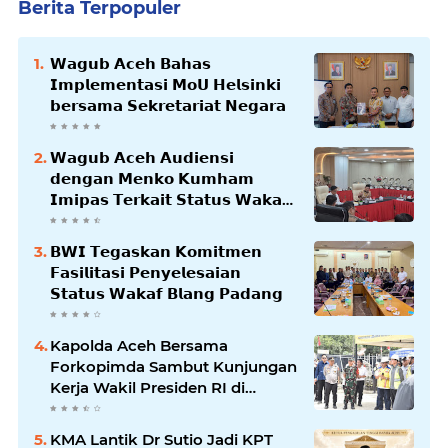
Berita Terpopuler
𝗪𝗮𝗴𝘂𝗯 𝗔𝗰𝗲𝗵 𝗕𝗮𝗵𝗮𝘀
𝗜𝗺𝗽𝗹𝗲𝗺𝗲𝗻𝘁𝗮𝘀𝗶 𝗠𝗼𝗨 𝗛𝗲𝗹𝘀𝗶𝗻𝗸𝗶
𝗯𝗲𝗿𝘀𝗮𝗺𝗮 𝗦𝗲𝗸𝗿𝗲𝘁𝗮𝗿𝗶𝗮𝘁 𝗡𝗲𝗴𝗮𝗿𝗮
𝗪𝗮𝗴𝘂𝗯 𝗔𝗰𝗲𝗵 𝗔𝘂𝗱𝗶𝗲𝗻𝘀𝗶
𝗱𝗲𝗻𝗴𝗮𝗻 𝗠𝗲𝗻𝗸𝗼 𝗞𝘂𝗺𝗵𝗮𝗺
𝗜𝗺𝗶𝗽𝗮𝘀 𝗧𝗲𝗿𝗸𝗮𝗶𝘁 𝗦𝘁𝗮𝘁𝘂𝘀 𝗪𝗮𝗸𝗮𝗳
𝗕𝗹𝗮𝗻𝗴𝗽𝗮𝗱𝗮𝗻𝗴
𝗕𝗪𝗜 𝗧𝗲𝗴𝗮𝘀𝗸𝗮𝗻 𝗞𝗼𝗺𝗶𝘁𝗺𝗲𝗻
𝗙𝗮𝘀𝗶𝗹𝗶𝘁𝗮𝘀𝗶 𝗣𝗲𝗻𝘆𝗲𝗹𝗲𝘀𝗮𝗶𝗮𝗻
𝗦𝘁𝗮𝘁𝘂𝘀 𝗪𝗮𝗸𝗮𝗳 𝗕𝗹𝗮𝗻𝗴 𝗣𝗮𝗱𝗮𝗻𝗴
Kapolda Aceh Bersama
Forkopimda Sambut Kunjungan
Kerja Wakil Presiden RI di
Kabupaten Bireuen
KMA Lantik Dr Sutio Jadi KPT