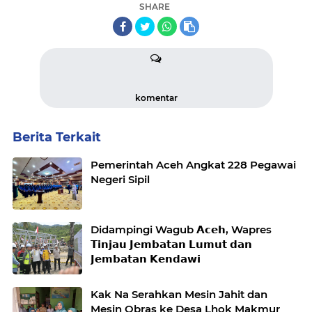
SHARE
komentar
Berita Terkait
Pemerintah Aceh Angkat 228 Pegawai
Negeri Sipil
Didampingi Wagub 𝗔𝗰𝗲𝗵, Wapres
𝗧𝗶𝗻𝗷𝗮𝘂 𝗝𝗲𝗺𝗯𝗮𝘁𝗮𝗻 𝗟𝘂𝗺𝘂𝘁 𝗱𝗮𝗻
𝗝𝗲𝗺𝗯𝗮𝘁𝗮𝗻 𝗞𝗲𝗻𝗱𝗮𝘄𝗶
Kak Na Serahkan Mesin Jahit dan
Mesin Obras ke Desa Lhok Makmur