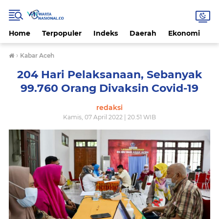
Home
Terpopuler
Indeks
Daerah
Ekonomi
H
›
Kabar Aceh
204 Hari Pelaksanaan, Sebanyak
99.760 Orang Divaksin Covid-19
redaksi
Kamis, 07 April 2022 | 20.51 WIB