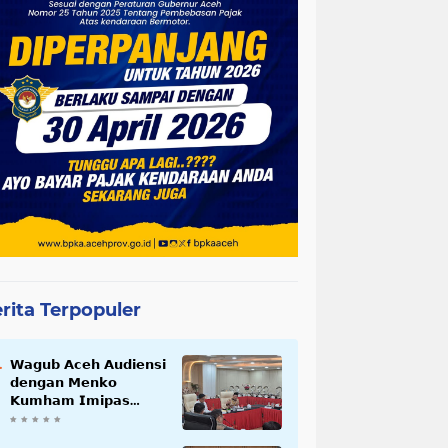
rita Terpopuler
𝗪𝗮𝗴𝘂𝗯 𝗔𝗰𝗲𝗵 𝗔𝘂𝗱𝗶𝗲𝗻𝘀𝗶
𝗱𝗲𝗻𝗴𝗮𝗻 𝗠𝗲𝗻𝗸𝗼
𝗞𝘂𝗺𝗵𝗮𝗺 𝗜𝗺𝗶𝗽𝗮𝘀
𝗧𝗲𝗿𝗸𝗮𝗶𝘁 𝗦𝘁𝗮𝘁𝘂𝘀 𝗪𝗮𝗸𝗮𝗳
𝗕𝗹𝗮𝗻𝗴𝗽𝗮𝗱𝗮𝗻𝗴