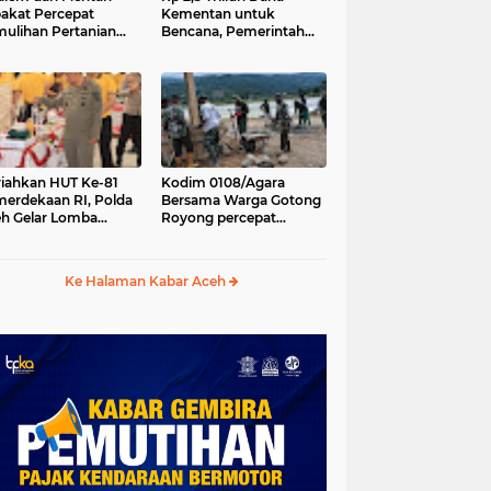
akat Percepat
Kementan untuk
ulihan Pertanian
Bencana, Pemerintah
h Pascabencana
Aceh kelola Rp 9,7 M
iahkan HUT Ke-81
Kodim 0108/Agara
erdekaan RI, Polda
Bersama Warga Gotong
h Gelar Lomba
Royong percepat
asak Nasi Goreng
pembangunan
n Aneka Minuman
Jembatan Gantung di
Desa Gulo Aceh
Ke Halaman Kabar Aceh
Tenggara