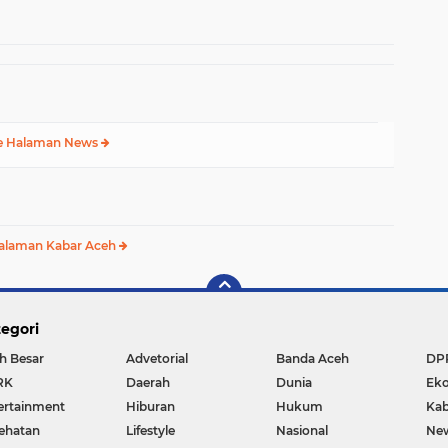
Fadh
Kumbang Jaya, Aceh
Tenggara
e Halaman News
alaman Kabar Aceh
egori
h Besar
Advetorial
Banda Aceh
DP
RK
Daerah
Dunia
Ek
ertainment
Hiburan
Hukum
Kab
ehatan
Lifestyle
Nasional
Ne