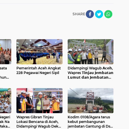
SHARE
sata
Pemerintah Aceh Angkat
Didampingi Wagub 𝗔𝗰𝗲𝗵,
228 Pegawai Negeri Sipil
Wapres 𝗧𝗶𝗻𝗷𝗮𝘂 𝗝𝗲𝗺𝗯𝗮𝘁𝗮𝗻
ahun
𝗟𝘂𝗺𝘂𝘁 𝗱𝗮𝗻 𝗝𝗲𝗺𝗯𝗮𝘁𝗮𝗻
𝗞𝗲𝗻𝗱𝗮𝘄𝗶
Negeri
Wapres Gibran Tinjau
Kodim 0108/Agara terus
Kak Na
Lokasi Bencana di Aceh,
kebut pembangunan
Makan
Didampingi Wagub Dek
jembatan Gantung di Ds.