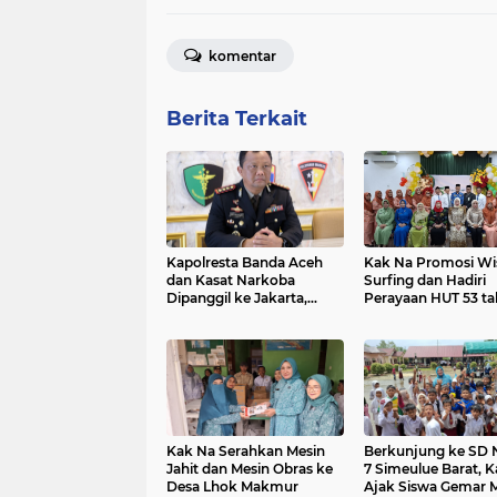
komentar
Berita Terkait
Kapolresta Banda Aceh
Kak Na Promosi Wi
dan Kasat Narkoba
Surfing dan Hadiri
Dipanggil ke Jakarta,
Perayaan HUT 53 t
Polda Aceh Tunjuk Plt
BAS Simeulue
Kak Na Serahkan Mesin
Berkunjung ke SD 
Jahit dan Mesin Obras ke
7 Simeulue Barat, 
Desa Lhok Makmur
Ajak Siswa Gemar 