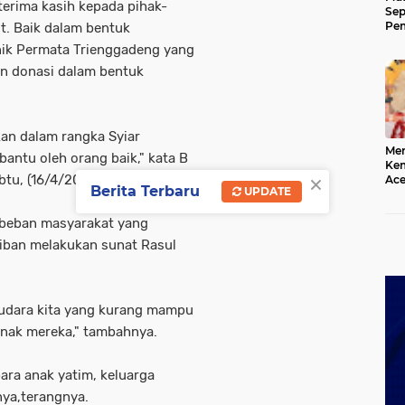
terima kasih kepada pihak-
Sep
Pem
ut. Baik dalam bentuk
Ace
inik Permata Trienggadeng yang
n donasi dalam bentuk
ukan dalam rangka Syiar
Mer
antu oleh orang baik," kata B
Kem
×
btu, (16/4/2022).
Ace
Berita Terbaru
UPDATE
Mem
da
 beban masyarakat yang
ban melakukan sunat Rasul
audara kita yang kurang mampu
nak mereka," tambahnya.
para anak yatim, keluarga
nya,terangnya.