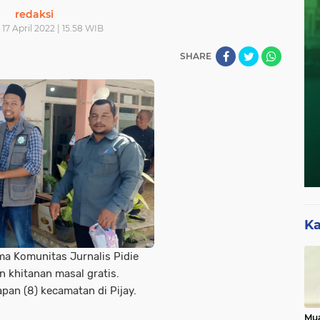
redaksi
17 April 2022 | 15.58 WIB
SHARE
Ka
ma Komunitas Jurnalis Pidie
 khitanan masal gratis.
apan (8) kecamatan di Pijay.
Mua