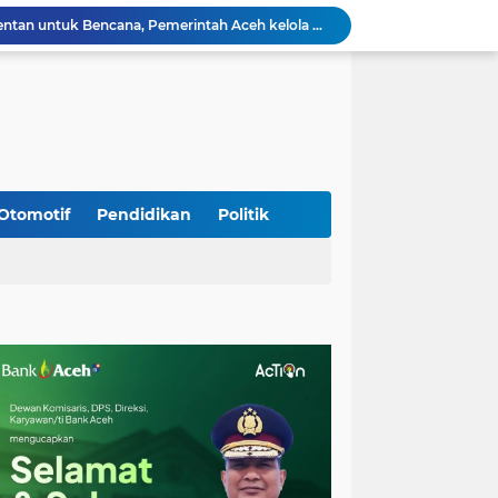
Rp 2,5 Triliun Dana Kementan untuk Bencana, Pemerintah Aceh kelola Rp 9,7 M
Meriahkan HUT Ke-81 Kemerdekaan RI, Polda Aceh Gelar Lomba Memasak Nasi Goreng dan Aneka Minuman
Babinsa Simpang Tiga Monitoring Harga Sembako, Pastikan Stabilitas dan Ketersediaan Bahan Pokok
Babinsa Lembah Seulawah Perkuat Sinergi dengan Tenaga Pendidik, Tekankan Pencegahan Kenakalan Remaja dan Bahaya Narkoba
Perkuat Kamtibmas, Babinsa Kuta Cot Glie Aktif Komsos Ajak Warga Jaga Ketertiban Desa
Kodim 0108/Agara Bersama Warga Gotong Royong percepat pembangunan Jembatan Gantung di Desa Gulo Aceh Tenggara
Babinsa Sukamakmur Tanamkan Semangat Belajar, Hadir Langsung di SMAN 1 untuk Motivasi Siswa
Jaga Stabilitas Wilayah, Koramil Montasik Intensifkan Patroli Keamanan di Desa Binaan
Otomotif
Pendidikan
Politik
Kodim 0108/Agara terus kebut pembangunan jembatan Gantung di Ds. Kumbang Jaya, Aceh Tenggara
Mualem dan Mentan Sepakat Percepat Pemulihan Pertanian Aceh Pascabencana