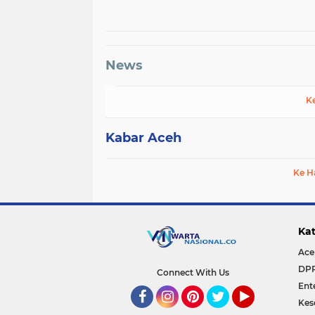
Ikan
News
K
Kabar Aceh
Ke H
Kat
Ace
DP
Connect With Us
Ent
Kes
Facebook
Instagram
Pinterest
Twitter
YouTube