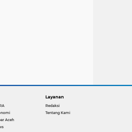
Layanan
RA
Redaksi
onomi
Tentang Kami
ar Aceh
ws