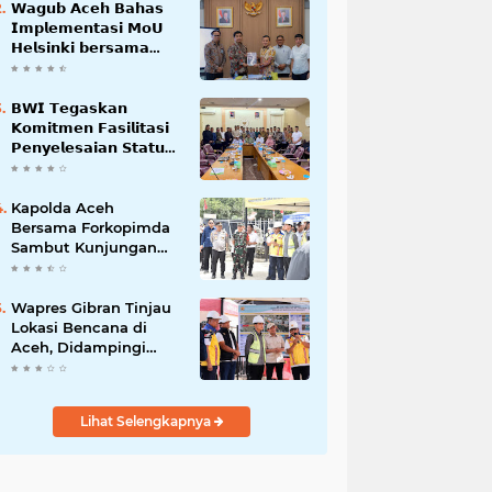
𝗪𝗮𝗴𝘂𝗯 𝗔𝗰𝗲𝗵 𝗕𝗮𝗵𝗮𝘀
𝗜𝗺𝗽𝗹𝗲𝗺𝗲𝗻𝘁𝗮𝘀𝗶 𝗠𝗼𝗨
𝗛𝗲𝗹𝘀𝗶𝗻𝗸𝗶 𝗯𝗲𝗿𝘀𝗮𝗺𝗮
𝗦𝗲𝗸𝗿𝗲𝘁𝗮𝗿𝗶𝗮𝘁 𝗡𝗲𝗴𝗮𝗿𝗮
𝗕𝗪𝗜 𝗧𝗲𝗴𝗮𝘀𝗸𝗮𝗻
𝗞𝗼𝗺𝗶𝘁𝗺𝗲𝗻 𝗙𝗮𝘀𝗶𝗹𝗶𝘁𝗮𝘀𝗶
𝗣𝗲𝗻𝘆𝗲𝗹𝗲𝘀𝗮𝗶𝗮𝗻 𝗦𝘁𝗮𝘁𝘂𝘀
𝗪𝗮𝗸𝗮𝗳 𝗕𝗹𝗮𝗻𝗴 𝗣𝗮𝗱𝗮𝗻𝗴
Kapolda Aceh
Bersama Forkopimda
Sambut Kunjungan
Kerja Wakil Presiden
RI di Kabupaten
Bireuen
Wapres Gibran Tinjau
Lokasi Bencana di
Aceh, Didampingi
Wagub Dek Fadh
Lihat Selengkapnya