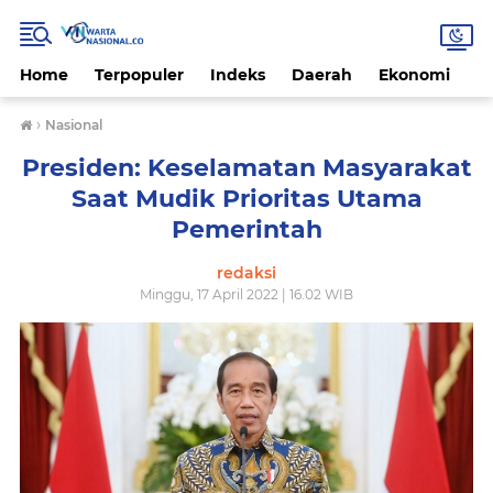
Home
Terpopuler
Indeks
Daerah
Ekonomi
H
›
Nasional
Presiden: Keselamatan Masyarakat
Saat Mudik Prioritas Utama
Pemerintah
redaksi
Minggu, 17 April 2022 | 16.02 WIB