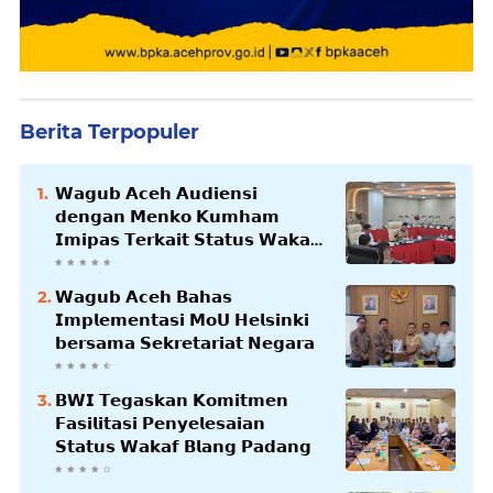
Berita Terpopuler
𝗪𝗮𝗴𝘂𝗯 𝗔𝗰𝗲𝗵 𝗔𝘂𝗱𝗶𝗲𝗻𝘀𝗶
𝗱𝗲𝗻𝗴𝗮𝗻 𝗠𝗲𝗻𝗸𝗼 𝗞𝘂𝗺𝗵𝗮𝗺
𝗜𝗺𝗶𝗽𝗮𝘀 𝗧𝗲𝗿𝗸𝗮𝗶𝘁 𝗦𝘁𝗮𝘁𝘂𝘀 𝗪𝗮𝗸𝗮𝗳
𝗕𝗹𝗮𝗻𝗴𝗽𝗮𝗱𝗮𝗻𝗴
𝗪𝗮𝗴𝘂𝗯 𝗔𝗰𝗲𝗵 𝗕𝗮𝗵𝗮𝘀
𝗜𝗺𝗽𝗹𝗲𝗺𝗲𝗻𝘁𝗮𝘀𝗶 𝗠𝗼𝗨 𝗛𝗲𝗹𝘀𝗶𝗻𝗸𝗶
𝗯𝗲𝗿𝘀𝗮𝗺𝗮 𝗦𝗲𝗸𝗿𝗲𝘁𝗮𝗿𝗶𝗮𝘁 𝗡𝗲𝗴𝗮𝗿𝗮
𝗕𝗪𝗜 𝗧𝗲𝗴𝗮𝘀𝗸𝗮𝗻 𝗞𝗼𝗺𝗶𝘁𝗺𝗲𝗻
𝗙𝗮𝘀𝗶𝗹𝗶𝘁𝗮𝘀𝗶 𝗣𝗲𝗻𝘆𝗲𝗹𝗲𝘀𝗮𝗶𝗮𝗻
𝗦𝘁𝗮𝘁𝘂𝘀 𝗪𝗮𝗸𝗮𝗳 𝗕𝗹𝗮𝗻𝗴 𝗣𝗮𝗱𝗮𝗻𝗴