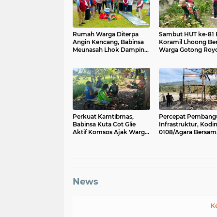
Rumah Warga Diterpa
Sambut HUT ke-81 R
Angin Kencang, Babinsa
Koramil Lhoong Be
Meunasah Lhok Dampingi
Warga Gotong Roy
Penyaluran Bantuan Masa
Bersihkan Lingkun
Panik
Perkuat Kamtibmas,
Percepat Pembang
Babinsa Kuta Cot Glie
Infrastruktur, Kodi
Aktif Komsos Ajak Warga
0108/Agara Bersam
Jaga Ketertiban Desa
Warga Lanjutkan
Pengerjaan Jembat
Gantung di Lawe Ge
Aceh Tenggara
News
K