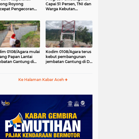
tong Royong
Capai 51 Persen, TNI dan
cepat Pengecoran
Warga Kebutan
tai Jembatan Beton
Pengecoran Lantai
Desa Bunga Melur
Jembatan di Bunga
h Tenggara
Melur
im 0108/Agara mulai
Kodim 0108/Agara terus
ang Papan Lantai
kebut pembangunan
batan Gantung di
jembatan Gantung di Ds.
a Ujung Agara
Kumbang Jaya, Aceh
Tenggara
Ke Halaman Kabar Aceh