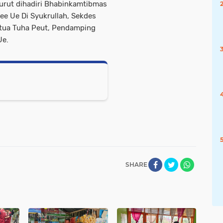
urut dihadiri Bhabinkamtibmas
e Ue Di Syukrullah, Sekdes
etua Tuha Peut, Pendamping
Ue.
SHARE