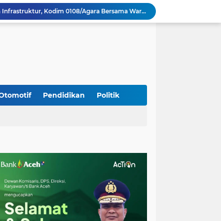
Percepat Pembangunan Infrastruktur, Kodim 0108/Agara Bersama Warga Lanjutkan Pengerjaan Jembatan Gantung di Lawe Ger Ger, Aceh Tenggara
TNI dan Masyarakat Gotong Royong Percepat Pengecoran Lantai Jembatan Beton di Desa Bunga Melur Aceh Tenggara
Polri: Sertifikat Prestasi Nasional Hingga Internasional Tetap Ikuti Tahapan Seleksi Rekrutmen Polri
Progres Pembangunan Capai 51 Persen, TNI dan Warga Kebutan Pengecoran Lantai Jembatan di Bunga Melur
Sambangi Pedagang Pinang, Babinsa Reuhat Tuha Pererat Silaturahmi dengan Warga
Jalin Keakraban dengan Warga, Babinsa Leung Ie Perkuat Komunikasi di Wilayah Binaan
Hadiri Persami di Buengcala, Danramil Kuta Baro Dorong Semangat Kebersamaan Generasi Muda
Rumah Warga Diterpa Angin Kencang, Babinsa Meunasah Lhok Dampingi Penyaluran Bantuan Masa Panik
Otomotif
Pendidikan
Politik
Sambut HUT ke-81 RI, Koramil Lhoong Bersama Warga Gotong Royong Bersihkan Lingkungan
Tim Gabungan Lakukan Penegakan Hukum terhadap DPO di Tembagapura