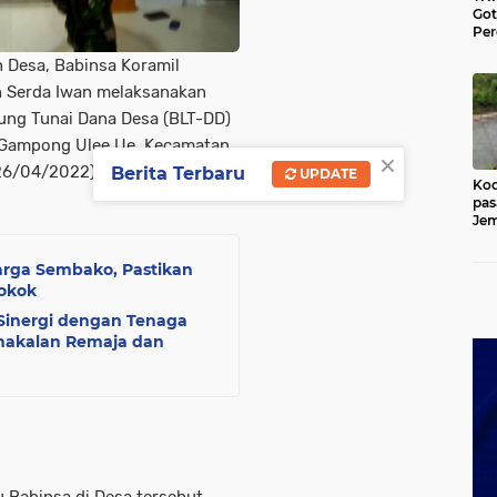
Go
Per
Lan
Desa, Babinsa Koramil
di 
Ace
h Serda Iwan melaksanakan
ng Tunai Dana Desa (BLT-DD)
 Gampong Ulee Ue, Kecamatan
×
(26/04/2022).
Berita Terbaru
UPDATE
Kod
pas
Jem
Kut
arga Sembako, Pastikan
Pokok
Sinergi dengan Tenaga
nakalan Remaja dan
 Babinsa di Desa tersebut