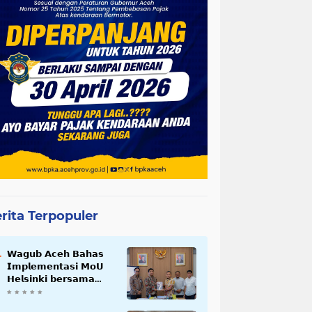
rita Terpopuler
𝗪𝗮𝗴𝘂𝗯 𝗔𝗰𝗲𝗵 𝗕𝗮𝗵𝗮𝘀
𝗜𝗺𝗽𝗹𝗲𝗺𝗲𝗻𝘁𝗮𝘀𝗶 𝗠𝗼𝗨
𝗛𝗲𝗹𝘀𝗶𝗻𝗸𝗶 𝗯𝗲𝗿𝘀𝗮𝗺𝗮
𝗦𝗲𝗸𝗿𝗲𝘁𝗮𝗿𝗶𝗮𝘁 𝗡𝗲𝗴𝗮𝗿𝗮