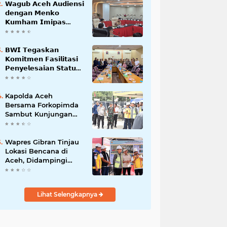
𝗪𝗮𝗴𝘂𝗯 𝗔𝗰𝗲𝗵 𝗔𝘂𝗱𝗶𝗲𝗻𝘀𝗶
𝗱𝗲𝗻𝗴𝗮𝗻 𝗠𝗲𝗻𝗸𝗼
𝗞𝘂𝗺𝗵𝗮𝗺 𝗜𝗺𝗶𝗽𝗮𝘀
𝗧𝗲𝗿𝗸𝗮𝗶𝘁 𝗦𝘁𝗮𝘁𝘂𝘀 𝗪𝗮𝗸𝗮𝗳
𝗕𝗹𝗮𝗻𝗴𝗽𝗮𝗱𝗮𝗻𝗴
𝗕𝗪𝗜 𝗧𝗲𝗴𝗮𝘀𝗸𝗮𝗻
𝗞𝗼𝗺𝗶𝘁𝗺𝗲𝗻 𝗙𝗮𝘀𝗶𝗹𝗶𝘁𝗮𝘀𝗶
𝗣𝗲𝗻𝘆𝗲𝗹𝗲𝘀𝗮𝗶𝗮𝗻 𝗦𝘁𝗮𝘁𝘂𝘀
𝗪𝗮𝗸𝗮𝗳 𝗕𝗹𝗮𝗻𝗴 𝗣𝗮𝗱𝗮𝗻𝗴
Kapolda Aceh
Bersama Forkopimda
Sambut Kunjungan
Kerja Wakil Presiden
RI di Kabupaten
Bireuen
Wapres Gibran Tinjau
Lokasi Bencana di
Aceh, Didampingi
Wagub Dek Fadh
Lihat Selengkapnya