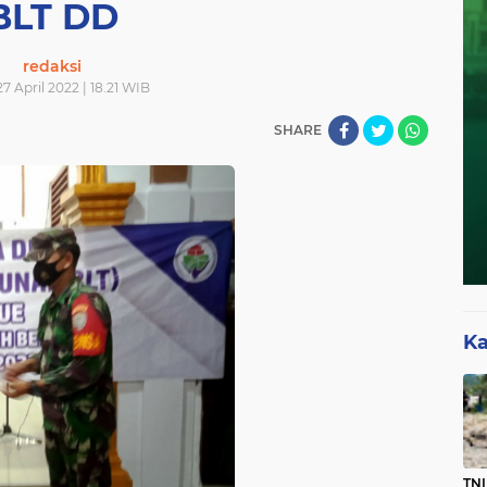
BLT DD
redaksi
7 April 2022 | 18.21 WIB
SHARE
Ka
TNI