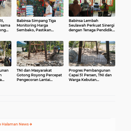
I,
Babinsa Simpang Tiga
Babinsa Lembah
rsama
Monitoring Harga
Seulawah Perkuat Sinergi
ong
Sembako, Pastikan
dengan Tenaga Pendidik,
gan
Stabilitas dan
Tekankan Pencegahan
Ketersediaan Bahan
Kenakalan Remaja dan
Pokok
Bahaya Narkoba
unan
TNI dan Masyarakat
Progres Pembangunan
m
Gotong Royong Percepat
Capai 51 Persen, TNI dan
a
Pengecoran Lantai
Warga Kebutan
Jembatan Beton di Desa
Pengecoran Lantai
an
Bunga Melur Aceh
Jembatan di Bunga Melur
r Ger,
Tenggara
e Halaman News