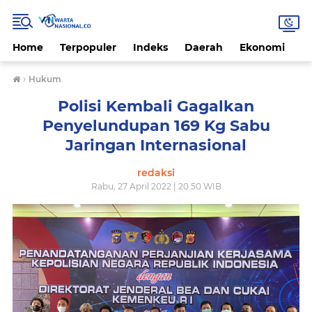
Home
Terpopuler
Indeks
Daerah
Ekonomi
H
›
Hukum
Polisi Kembali Gagalkan
Penyelundupan 169 Kg Sabu
Jaringan Internasional
redaksi
Rabu, 27 April 2022 | 20.50 WIB