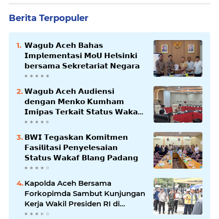
Berita Terpopuler
𝗪𝗮𝗴𝘂𝗯 𝗔𝗰𝗲𝗵 𝗕𝗮𝗵𝗮𝘀
𝗜𝗺𝗽𝗹𝗲𝗺𝗲𝗻𝘁𝗮𝘀𝗶 𝗠𝗼𝗨 𝗛𝗲𝗹𝘀𝗶𝗻𝗸𝗶
𝗯𝗲𝗿𝘀𝗮𝗺𝗮 𝗦𝗲𝗸𝗿𝗲𝘁𝗮𝗿𝗶𝗮𝘁 𝗡𝗲𝗴𝗮𝗿𝗮
𝗪𝗮𝗴𝘂𝗯 𝗔𝗰𝗲𝗵 𝗔𝘂𝗱𝗶𝗲𝗻𝘀𝗶
𝗱𝗲𝗻𝗴𝗮𝗻 𝗠𝗲𝗻𝗸𝗼 𝗞𝘂𝗺𝗵𝗮𝗺
𝗜𝗺𝗶𝗽𝗮𝘀 𝗧𝗲𝗿𝗸𝗮𝗶𝘁 𝗦𝘁𝗮𝘁𝘂𝘀 𝗪𝗮𝗸𝗮𝗳
𝗕𝗹𝗮𝗻𝗴𝗽𝗮𝗱𝗮𝗻𝗴
𝗕𝗪𝗜 𝗧𝗲𝗴𝗮𝘀𝗸𝗮𝗻 𝗞𝗼𝗺𝗶𝘁𝗺𝗲𝗻
𝗙𝗮𝘀𝗶𝗹𝗶𝘁𝗮𝘀𝗶 𝗣𝗲𝗻𝘆𝗲𝗹𝗲𝘀𝗮𝗶𝗮𝗻
𝗦𝘁𝗮𝘁𝘂𝘀 𝗪𝗮𝗸𝗮𝗳 𝗕𝗹𝗮𝗻𝗴 𝗣𝗮𝗱𝗮𝗻𝗴
Kapolda Aceh Bersama
Forkopimda Sambut Kunjungan
Kerja Wakil Presiden RI di
Kabupaten Bireuen