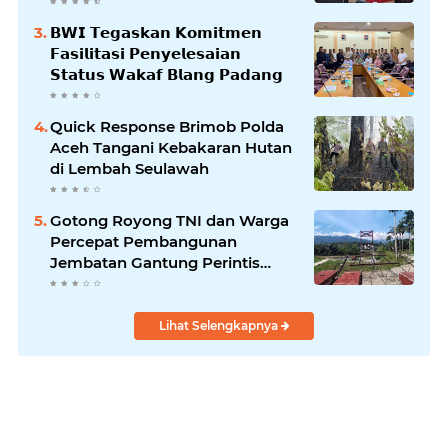
𝗕𝗹𝗮𝗻𝗴𝗽𝗮𝗱𝗮𝗻𝗴
𝗕𝗪𝗜 𝗧𝗲𝗴𝗮𝘀𝗸𝗮𝗻 𝗞𝗼𝗺𝗶𝘁𝗺𝗲𝗻
𝗙𝗮𝘀𝗶𝗹𝗶𝘁𝗮𝘀𝗶 𝗣𝗲𝗻𝘆𝗲𝗹𝗲𝘀𝗮𝗶𝗮𝗻
𝗦𝘁𝗮𝘁𝘂𝘀 𝗪𝗮𝗸𝗮𝗳 𝗕𝗹𝗮𝗻𝗴 𝗣𝗮𝗱𝗮𝗻𝗴
Quick Response Brimob Polda
Aceh Tangani Kebakaran Hutan
di Lembah Seulawah
Gotong Royong TNI dan Warga
Percepat Pembangunan
Jembatan Gantung Perintis
Kuta Ujung Aceh Tenggara
Lihat Selengkapnya