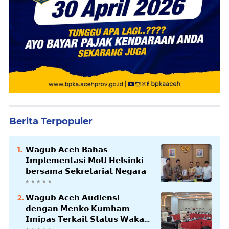
Berita Terpopuler
𝗪𝗮𝗴𝘂𝗯 𝗔𝗰𝗲𝗵 𝗕𝗮𝗵𝗮𝘀
𝗜𝗺𝗽𝗹𝗲𝗺𝗲𝗻𝘁𝗮𝘀𝗶 𝗠𝗼𝗨 𝗛𝗲𝗹𝘀𝗶𝗻𝗸𝗶
𝗯𝗲𝗿𝘀𝗮𝗺𝗮 𝗦𝗲𝗸𝗿𝗲𝘁𝗮𝗿𝗶𝗮𝘁 𝗡𝗲𝗴𝗮𝗿𝗮
𝗪𝗮𝗴𝘂𝗯 𝗔𝗰𝗲𝗵 𝗔𝘂𝗱𝗶𝗲𝗻𝘀𝗶
𝗱𝗲𝗻𝗴𝗮𝗻 𝗠𝗲𝗻𝗸𝗼 𝗞𝘂𝗺𝗵𝗮𝗺
𝗜𝗺𝗶𝗽𝗮𝘀 𝗧𝗲𝗿𝗸𝗮𝗶𝘁 𝗦𝘁𝗮𝘁𝘂𝘀 𝗪𝗮𝗸𝗮𝗳