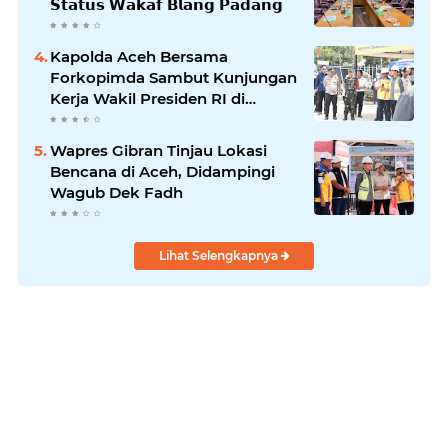
𝗦𝘁𝗮𝘁𝘂𝘀 𝗪𝗮𝗸𝗮𝗳 𝗕𝗹𝗮𝗻𝗴 𝗣𝗮𝗱𝗮𝗻𝗴
Kapolda Aceh Bersama
Forkopimda Sambut Kunjungan
Kerja Wakil Presiden RI di
Kabupaten Bireuen
Wapres Gibran Tinjau Lokasi
Bencana di Aceh, Didampingi
Wagub Dek Fadh
Lihat Selengkapnya