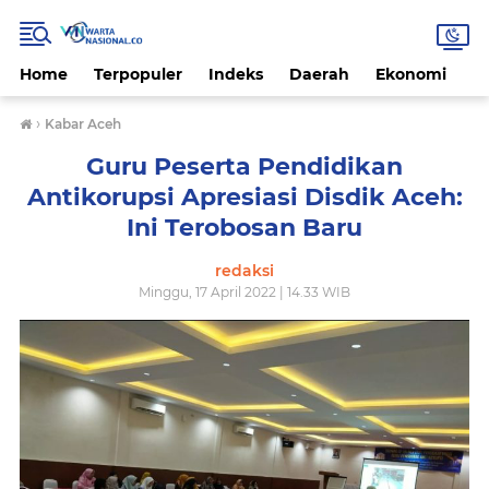
Home
Terpopuler
Indeks
Daerah
Ekonomi
H
›
Kabar Aceh
Guru Peserta Pendidikan
Antikorupsi Apresiasi Disdik Aceh:
Ini Terobosan Baru
redaksi
Minggu, 17 April 2022 | 14.33 WIB