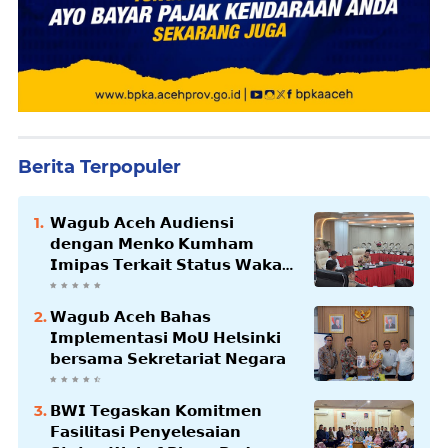
Berita Terpopuler
𝗪𝗮𝗴𝘂𝗯 𝗔𝗰𝗲𝗵 𝗔𝘂𝗱𝗶𝗲𝗻𝘀𝗶
𝗱𝗲𝗻𝗴𝗮𝗻 𝗠𝗲𝗻𝗸𝗼 𝗞𝘂𝗺𝗵𝗮𝗺
𝗜𝗺𝗶𝗽𝗮𝘀 𝗧𝗲𝗿𝗸𝗮𝗶𝘁 𝗦𝘁𝗮𝘁𝘂𝘀 𝗪𝗮𝗸𝗮𝗳
𝗕𝗹𝗮𝗻𝗴𝗽𝗮𝗱𝗮𝗻𝗴
𝗪𝗮𝗴𝘂𝗯 𝗔𝗰𝗲𝗵 𝗕𝗮𝗵𝗮𝘀
𝗜𝗺𝗽𝗹𝗲𝗺𝗲𝗻𝘁𝗮𝘀𝗶 𝗠𝗼𝗨 𝗛𝗲𝗹𝘀𝗶𝗻𝗸𝗶
𝗯𝗲𝗿𝘀𝗮𝗺𝗮 𝗦𝗲𝗸𝗿𝗲𝘁𝗮𝗿𝗶𝗮𝘁 𝗡𝗲𝗴𝗮𝗿𝗮
𝗕𝗪𝗜 𝗧𝗲𝗴𝗮𝘀𝗸𝗮𝗻 𝗞𝗼𝗺𝗶𝘁𝗺𝗲𝗻
𝗙𝗮𝘀𝗶𝗹𝗶𝘁𝗮𝘀𝗶 𝗣𝗲𝗻𝘆𝗲𝗹𝗲𝘀𝗮𝗶𝗮𝗻