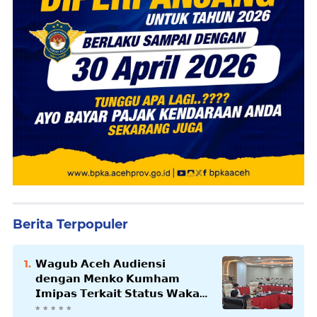
Berita Terpopuler
𝗪𝗮𝗴𝘂𝗯 𝗔𝗰𝗲𝗵 𝗔𝘂𝗱𝗶𝗲𝗻𝘀𝗶
𝗱𝗲𝗻𝗴𝗮𝗻 𝗠𝗲𝗻𝗸𝗼 𝗞𝘂𝗺𝗵𝗮𝗺
𝗜𝗺𝗶𝗽𝗮𝘀 𝗧𝗲𝗿𝗸𝗮𝗶𝘁 𝗦𝘁𝗮𝘁𝘂𝘀 𝗪𝗮𝗸𝗮𝗳
𝗕𝗹𝗮𝗻𝗴𝗽𝗮𝗱𝗮𝗻𝗴