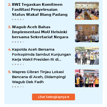
𝗕𝗪𝗜 𝗧𝗲𝗴𝗮𝘀𝗸𝗮𝗻 𝗞𝗼𝗺𝗶𝘁𝗺𝗲𝗻
𝗙𝗮𝘀𝗶𝗹𝗶𝘁𝗮𝘀𝗶 𝗣𝗲𝗻𝘆𝗲𝗹𝗲𝘀𝗮𝗶𝗮𝗻
𝗦𝘁𝗮𝘁𝘂𝘀 𝗪𝗮𝗸𝗮𝗳 𝗕𝗹𝗮𝗻𝗴 𝗣𝗮𝗱𝗮𝗻𝗴
𝗪𝗮𝗴𝘂𝗯 𝗔𝗰𝗲𝗵 𝗕𝗮𝗵𝗮𝘀
𝗜𝗺𝗽𝗹𝗲𝗺𝗲𝗻𝘁𝗮𝘀𝗶 𝗠𝗼𝗨 𝗛𝗲𝗹𝘀𝗶𝗻𝗸𝗶
𝗯𝗲𝗿𝘀𝗮𝗺𝗮 𝗦𝗲𝗸𝗿𝗲𝘁𝗮𝗿𝗶𝗮𝘁 𝗡𝗲𝗴𝗮𝗿𝗮
Kapolda Aceh Bersama
Forkopimda Sambut Kunjungan
Kerja Wakil Presiden RI di
Kabupaten Bireuen
Wapres Gibran Tinjau Lokasi
Bencana di Aceh, Didampingi
Wagub Dek Fadh
Lihat Selengkapnya