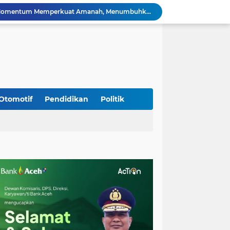
HUT ke-53 Bank Aceh: Momentum Memperkuat Amanah, Menumbuhkan Keberkahan Bagi Aceh
Silaturahmi Lintas Sektor di Kuta Alam, TNI–Polri dan Desa Perkokoh Kebersamaan
Babinsa Peukan Bada Hadiri Rapat Lanjutan HUT RI ke-81, Perkuat Sinergi Lintas Sektor
jid Raya Gelar Acara Lepas Sambut Danramil
Dukung Generasi Sehat, Babinsa Seulimeum Dampingi Imunisasi Campak di Tanoh Abee
Di Pinggir Sawah, Babinsa Lhoong Pererat Kedekatan dengan Masyarakat Desa Gle Bruek
Kapolda Aceh Bersama Forkopimda Sambut Kunjungan Kerja Wakil Presiden RI di Kabupaten Bireuen
Kapolda Aceh Dampingi Wakil Presiden RI Tinjau Hasil Rehabilitasi dan Rekonstruksi Pascabencana di Desa Kendawi, Gayo Lues
Otomotif
Pendidikan
Politik
Kapolda Aceh dan Forkopimda Dampingi Kunjungan Kerja Wakil Presiden RI Gibran Rakabuming Raka di Aceh Tengah
Kak Na Promosi Wisata Surfing dan Hadiri Perayaan HUT 53 tahun BAS Simeulue