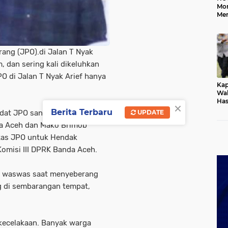
Mo
Me
Me
Keb
ang (JPO).di Jalan T Nyak
m, dan sering kali dikeluhkan
PO di Jalan T Nyak Arief hanya
Kap
Wak
Has
×
Rek
Berita Terbaru
padat JPO sangat minim. Warga
UPDATE
Pas
da Aceh dan Mako Brimob
Ken
tas JPO untuk Hendak
Komisi III DPRK Banda Aceh.
 waswas saat menyeberang
g di sembarangan tempat,
 kecelakaan. Banyak warga