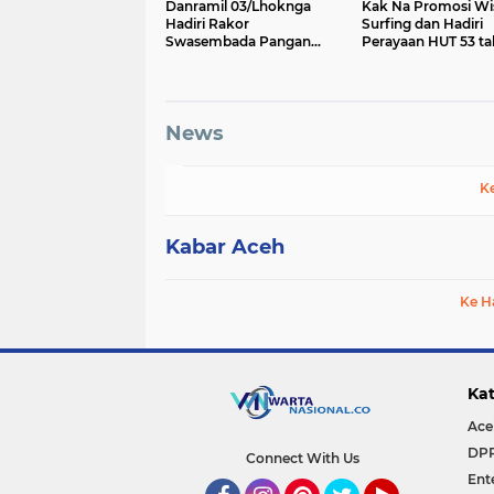
Danramil 03/Lhoknga
Kak Na Promosi Wi
Hadiri Rakor
Surfing dan Hadiri
Swasembada Pangan
Perayaan HUT 53 t
Berkelanjutan, Perkuat
BAS Simeulue
Sinergi Menuju Target 1
Juta Hektare
News
K
Kabar Aceh
Ke H
Kat
Ace
DP
Connect With Us
Ent