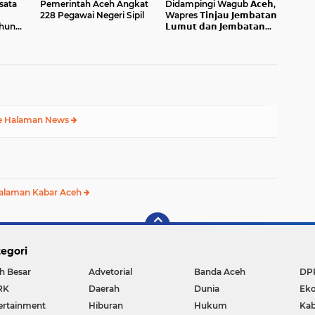
sata
Pemerintah Aceh Angkat
Didampingi Wagub 𝗔𝗰𝗲𝗵,
228 Pegawai Negeri Sipil
Wapres 𝗧𝗶𝗻𝗷𝗮𝘂 𝗝𝗲𝗺𝗯𝗮𝘁𝗮𝗻
ahun
𝗟𝘂𝗺𝘂𝘁 𝗱𝗮𝗻 𝗝𝗲𝗺𝗯𝗮𝘁𝗮𝗻
𝗞𝗲𝗻𝗱𝗮𝘄𝗶
e Halaman News
alaman Kabar Aceh
egori
h Besar
Advetorial
Banda Aceh
DP
RK
Daerah
Dunia
Ek
ertainment
Hiburan
Hukum
Kab