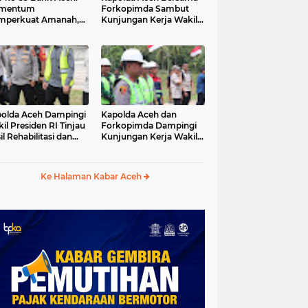
mentum
Forkopimda Sambut
mperkuat Amanah,
Kunjungan Kerja Wakil
numbuhkan
Presiden RI di
erkahan Bagi Aceh
Kabupaten Bireuen
olda Aceh Dampingi
Kapolda Aceh dan
il Presiden RI Tinjau
Forkopimda Dampingi
il Rehabilitasi dan
Kunjungan Kerja Wakil
onstruksi
Presiden RI Gibran
cabencana di Desa
Rakabuming Raka di
dawi, Gayo Lues
Aceh Tengah
Ke Halaman Kabar Aceh