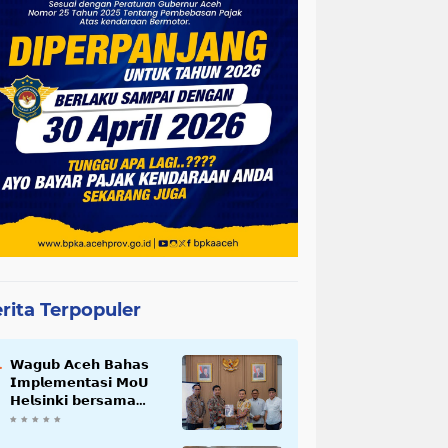
rita Terpopuler
𝗪𝗮𝗴𝘂𝗯 𝗔𝗰𝗲𝗵 𝗕𝗮𝗵𝗮𝘀
𝗜𝗺𝗽𝗹𝗲𝗺𝗲𝗻𝘁𝗮𝘀𝗶 𝗠𝗼𝗨
𝗛𝗲𝗹𝘀𝗶𝗻𝗸𝗶 𝗯𝗲𝗿𝘀𝗮𝗺𝗮
𝗦𝗲𝗸𝗿𝗲𝘁𝗮𝗿𝗶𝗮𝘁 𝗡𝗲𝗴𝗮𝗿𝗮