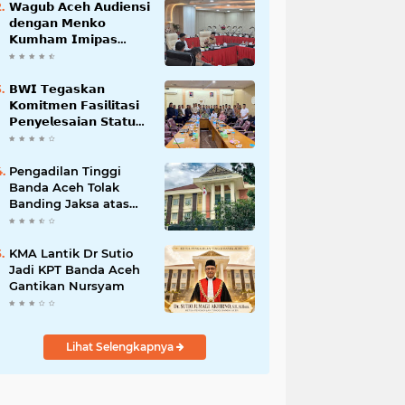
𝗪𝗮𝗴𝘂𝗯 𝗔𝗰𝗲𝗵 𝗔𝘂𝗱𝗶𝗲𝗻𝘀𝗶
𝗱𝗲𝗻𝗴𝗮𝗻 𝗠𝗲𝗻𝗸𝗼
𝗞𝘂𝗺𝗵𝗮𝗺 𝗜𝗺𝗶𝗽𝗮𝘀
𝗧𝗲𝗿𝗸𝗮𝗶𝘁 𝗦𝘁𝗮𝘁𝘂𝘀 𝗪𝗮𝗸𝗮𝗳
𝗕𝗹𝗮𝗻𝗴𝗽𝗮𝗱𝗮𝗻𝗴
𝗕𝗪𝗜 𝗧𝗲𝗴𝗮𝘀𝗸𝗮𝗻
𝗞𝗼𝗺𝗶𝘁𝗺𝗲𝗻 𝗙𝗮𝘀𝗶𝗹𝗶𝘁𝗮𝘀𝗶
𝗣𝗲𝗻𝘆𝗲𝗹𝗲𝘀𝗮𝗶𝗮𝗻 𝗦𝘁𝗮𝘁𝘂𝘀
𝗪𝗮𝗸𝗮𝗳 𝗕𝗹𝗮𝗻𝗴 𝗣𝗮𝗱𝗮𝗻𝗴
Pengadilan Tinggi
Banda Aceh Tolak
Banding Jaksa atas
Putusan Bebas Kasus
Korupsi Wastafel
KMA Lantik Dr Sutio
Jadi KPT Banda Aceh
Gantikan Nursyam
Lihat Selengkapnya