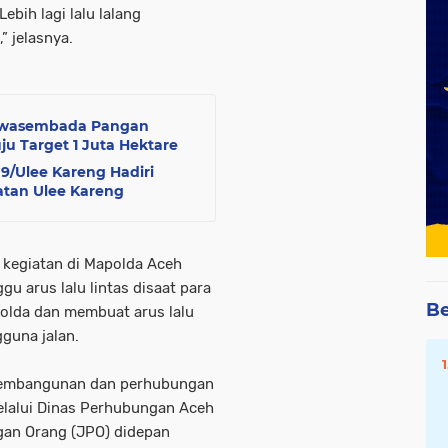
ih lagi lalu lalang
” jelasnya.
 Swasembada Pangan
ju Target 1 Juta Hektare
09/Ulee Kareng Hadiri
atan Ulee Kareng
da kegiatan di Mapolda Aceh
gu arus lalu lintas disaat para
Be
polda dan membuat arus lalu
guna jalan.
g Pembangunan dan perhubungan
elalui Dinas Perhubungan Aceh
an Orang (JPO) didepan