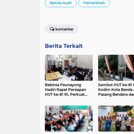
Banda Aceh
Pemerintah
komentar
Berita Terkait
Babinsa Peunayong
Sambut HUT ke-81 R
Hadiri Rapat Persiapan
Kodim Kota Banda
HUT ke-81 RI, Perkuat
Pasang Bendera da
Sinergi Sukseskan
Umbul-Umbul
Perayaan Kemerdekaan