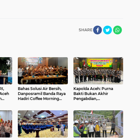
SHARE
I,
Bahas Solusi Air Bersih,
Kapolda Aceh: Purna
 Aceh
Danposramil Banda Raya
Bakti Bukan Akhir
n
Hadiri Coffee Morning
Pengabdian,
Bersama Muspika
Purnawirawan Tetap Pilar
Kekuatan Polri