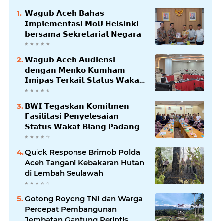
𝗪𝗮𝗴𝘂𝗯 𝗔𝗰𝗲𝗵 𝗕𝗮𝗵𝗮𝘀
𝗜𝗺𝗽𝗹𝗲𝗺𝗲𝗻𝘁𝗮𝘀𝗶 𝗠𝗼𝗨 𝗛𝗲𝗹𝘀𝗶𝗻𝗸𝗶
𝗯𝗲𝗿𝘀𝗮𝗺𝗮 𝗦𝗲𝗸𝗿𝗲𝘁𝗮𝗿𝗶𝗮𝘁 𝗡𝗲𝗴𝗮𝗿𝗮
𝗪𝗮𝗴𝘂𝗯 𝗔𝗰𝗲𝗵 𝗔𝘂𝗱𝗶𝗲𝗻𝘀𝗶
𝗱𝗲𝗻𝗴𝗮𝗻 𝗠𝗲𝗻𝗸𝗼 𝗞𝘂𝗺𝗵𝗮𝗺
𝗜𝗺𝗶𝗽𝗮𝘀 𝗧𝗲𝗿𝗸𝗮𝗶𝘁 𝗦𝘁𝗮𝘁𝘂𝘀 𝗪𝗮𝗸𝗮𝗳
𝗕𝗹𝗮𝗻𝗴𝗽𝗮𝗱𝗮𝗻𝗴
𝗕𝗪𝗜 𝗧𝗲𝗴𝗮𝘀𝗸𝗮𝗻 𝗞𝗼𝗺𝗶𝘁𝗺𝗲𝗻
𝗙𝗮𝘀𝗶𝗹𝗶𝘁𝗮𝘀𝗶 𝗣𝗲𝗻𝘆𝗲𝗹𝗲𝘀𝗮𝗶𝗮𝗻
𝗦𝘁𝗮𝘁𝘂𝘀 𝗪𝗮𝗸𝗮𝗳 𝗕𝗹𝗮𝗻𝗴 𝗣𝗮𝗱𝗮𝗻𝗴
Quick Response Brimob Polda
Aceh Tangani Kebakaran Hutan
di Lembah Seulawah
Gotong Royong TNI dan Warga
Percepat Pembangunan
Jembatan Gantung Perintis