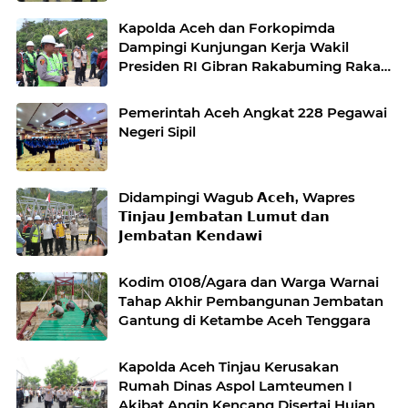
Desa Kendawi, Gayo Lues
Kapolda Aceh dan Forkopimda
Dampingi Kunjungan Kerja Wakil
Presiden RI Gibran Rakabuming Raka
di Aceh Tengah
Pemerintah Aceh Angkat 228 Pegawai
Negeri Sipil
Didampingi Wagub 𝗔𝗰𝗲𝗵, Wapres
𝗧𝗶𝗻𝗷𝗮𝘂 𝗝𝗲𝗺𝗯𝗮𝘁𝗮𝗻 𝗟𝘂𝗺𝘂𝘁 𝗱𝗮𝗻
𝗝𝗲𝗺𝗯𝗮𝘁𝗮𝗻 𝗞𝗲𝗻𝗱𝗮𝘄𝗶
Kodim 0108/Agara dan Warga Warnai
Tahap Akhir Pembangunan Jembatan
Gantung di Ketambe Aceh Tenggara
Kapolda Aceh Tinjau Kerusakan
Rumah Dinas Aspol Lamteumen I
Akibat Angin Kencang Disertai Hujan