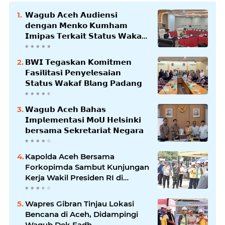
𝗪𝗮𝗴𝘂𝗯 𝗔𝗰𝗲𝗵 𝗔𝘂𝗱𝗶𝗲𝗻𝘀𝗶
𝗱𝗲𝗻𝗴𝗮𝗻 𝗠𝗲𝗻𝗸𝗼 𝗞𝘂𝗺𝗵𝗮𝗺
𝗜𝗺𝗶𝗽𝗮𝘀 𝗧𝗲𝗿𝗸𝗮𝗶𝘁 𝗦𝘁𝗮𝘁𝘂𝘀 𝗪𝗮𝗸𝗮𝗳
𝗕𝗹𝗮𝗻𝗴𝗽𝗮𝗱𝗮𝗻𝗴
𝗕𝗪𝗜 𝗧𝗲𝗴𝗮𝘀𝗸𝗮𝗻 𝗞𝗼𝗺𝗶𝘁𝗺𝗲𝗻
𝗙𝗮𝘀𝗶𝗹𝗶𝘁𝗮𝘀𝗶 𝗣𝗲𝗻𝘆𝗲𝗹𝗲𝘀𝗮𝗶𝗮𝗻
𝗦𝘁𝗮𝘁𝘂𝘀 𝗪𝗮𝗸𝗮𝗳 𝗕𝗹𝗮𝗻𝗴 𝗣𝗮𝗱𝗮𝗻𝗴
𝗪𝗮𝗴𝘂𝗯 𝗔𝗰𝗲𝗵 𝗕𝗮𝗵𝗮𝘀
𝗜𝗺𝗽𝗹𝗲𝗺𝗲𝗻𝘁𝗮𝘀𝗶 𝗠𝗼𝗨 𝗛𝗲𝗹𝘀𝗶𝗻𝗸𝗶
𝗯𝗲𝗿𝘀𝗮𝗺𝗮 𝗦𝗲𝗸𝗿𝗲𝘁𝗮𝗿𝗶𝗮𝘁 𝗡𝗲𝗴𝗮𝗿𝗮
Kapolda Aceh Bersama
Forkopimda Sambut Kunjungan
Kerja Wakil Presiden RI di
Kabupaten Bireuen
Wapres Gibran Tinjau Lokasi
Bencana di Aceh, Didampingi
Wagub Dek Fadh