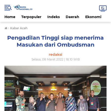
Home
Terpopuler
Indeks
Daerah
Ekonomi
H
›
Kabar Aceh
Pengadilan Tinggi siap menerima
Masukan dari Ombudsman
redaksi
Selasa, 08 Maret 2022 | 18.10 WIB