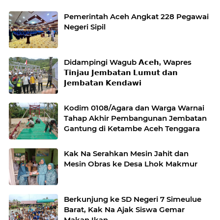
Pemerintah Aceh Angkat 228 Pegawai
Negeri Sipil
Didampingi Wagub 𝗔𝗰𝗲𝗵, Wapres
𝗧𝗶𝗻𝗷𝗮𝘂 𝗝𝗲𝗺𝗯𝗮𝘁𝗮𝗻 𝗟𝘂𝗺𝘂𝘁 𝗱𝗮𝗻
𝗝𝗲𝗺𝗯𝗮𝘁𝗮𝗻 𝗞𝗲𝗻𝗱𝗮𝘄𝗶
Kodim 0108/Agara dan Warga Warnai
Tahap Akhir Pembangunan Jembatan
Gantung di Ketambe Aceh Tenggara
Kak Na Serahkan Mesin Jahit dan
Mesin Obras ke Desa Lhok Makmur
Berkunjung ke SD Negeri 7 Simeulue
Barat, Kak Na Ajak Siswa Gemar
Makan Ikan