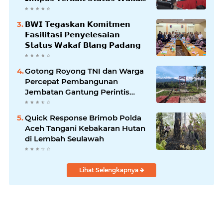
𝗕𝗹𝗮𝗻𝗴𝗽𝗮𝗱𝗮𝗻𝗴
𝗕𝗪𝗜 𝗧𝗲𝗴𝗮𝘀𝗸𝗮𝗻 𝗞𝗼𝗺𝗶𝘁𝗺𝗲𝗻
𝗙𝗮𝘀𝗶𝗹𝗶𝘁𝗮𝘀𝗶 𝗣𝗲𝗻𝘆𝗲𝗹𝗲𝘀𝗮𝗶𝗮𝗻
𝗦𝘁𝗮𝘁𝘂𝘀 𝗪𝗮𝗸𝗮𝗳 𝗕𝗹𝗮𝗻𝗴 𝗣𝗮𝗱𝗮𝗻𝗴
Gotong Royong TNI dan Warga
Percepat Pembangunan
Jembatan Gantung Perintis
Kuta Ujung Aceh Tenggara
Quick Response Brimob Polda
Aceh Tangani Kebakaran Hutan
di Lembah Seulawah
Lihat Selengkapnya