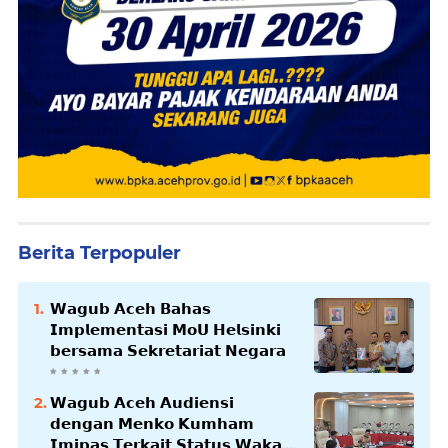
Berita Terpopuler
𝗪𝗮𝗴𝘂𝗯 𝗔𝗰𝗲𝗵 𝗕𝗮𝗵𝗮𝘀
𝗜𝗺𝗽𝗹𝗲𝗺𝗲𝗻𝘁𝗮𝘀𝗶 𝗠𝗼𝗨 𝗛𝗲𝗹𝘀𝗶𝗻𝗸𝗶
𝗯𝗲𝗿𝘀𝗮𝗺𝗮 𝗦𝗲𝗸𝗿𝗲𝘁𝗮𝗿𝗶𝗮𝘁 𝗡𝗲𝗴𝗮𝗿𝗮
𝗪𝗮𝗴𝘂𝗯 𝗔𝗰𝗲𝗵 𝗔𝘂𝗱𝗶𝗲𝗻𝘀𝗶
𝗱𝗲𝗻𝗴𝗮𝗻 𝗠𝗲𝗻𝗸𝗼 𝗞𝘂𝗺𝗵𝗮𝗺
𝗜𝗺𝗶𝗽𝗮𝘀 𝗧𝗲𝗿𝗸𝗮𝗶𝘁 𝗦𝘁𝗮𝘁𝘂𝘀 𝗪𝗮𝗸𝗮𝗳