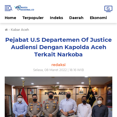
Home
Terpopuler
Indeks
Daerah
Ekonomi
H
›
Kabar Aceh
Pejabat U.S Departemen Of Justice
Audiensi Dengan Kapolda Aceh
Terkait Narkoba
redaksi
Selasa, 08 Maret 2022 | 18.16 WIB