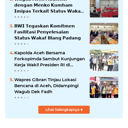
𝗱𝗲𝗻𝗴𝗮𝗻 𝗠𝗲𝗻𝗸𝗼 𝗞𝘂𝗺𝗵𝗮𝗺
𝗜𝗺𝗶𝗽𝗮𝘀 𝗧𝗲𝗿𝗸𝗮𝗶𝘁 𝗦𝘁𝗮𝘁𝘂𝘀 𝗪𝗮𝗸𝗮𝗳
𝗕𝗹𝗮𝗻𝗴𝗽𝗮𝗱𝗮𝗻𝗴
𝗕𝗪𝗜 𝗧𝗲𝗴𝗮𝘀𝗸𝗮𝗻 𝗞𝗼𝗺𝗶𝘁𝗺𝗲𝗻
𝗙𝗮𝘀𝗶𝗹𝗶𝘁𝗮𝘀𝗶 𝗣𝗲𝗻𝘆𝗲𝗹𝗲𝘀𝗮𝗶𝗮𝗻
𝗦𝘁𝗮𝘁𝘂𝘀 𝗪𝗮𝗸𝗮𝗳 𝗕𝗹𝗮𝗻𝗴 𝗣𝗮𝗱𝗮𝗻𝗴
Kapolda Aceh Bersama
Forkopimda Sambut Kunjungan
Kerja Wakil Presiden RI di
Kabupaten Bireuen
Wapres Gibran Tinjau Lokasi
Bencana di Aceh, Didampingi
Wagub Dek Fadh
Lihat Selengkapnya