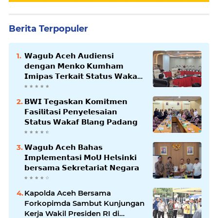
Berita Terpopuler
𝗪𝗮𝗴𝘂𝗯 𝗔𝗰𝗲𝗵 𝗔𝘂𝗱𝗶𝗲𝗻𝘀𝗶
𝗱𝗲𝗻𝗴𝗮𝗻 𝗠𝗲𝗻𝗸𝗼 𝗞𝘂𝗺𝗵𝗮𝗺
𝗜𝗺𝗶𝗽𝗮𝘀 𝗧𝗲𝗿𝗸𝗮𝗶𝘁 𝗦𝘁𝗮𝘁𝘂𝘀 𝗪𝗮𝗸𝗮𝗳
𝗕𝗹𝗮𝗻𝗴𝗽𝗮𝗱𝗮𝗻𝗴
𝗕𝗪𝗜 𝗧𝗲𝗴𝗮𝘀𝗸𝗮𝗻 𝗞𝗼𝗺𝗶𝘁𝗺𝗲𝗻
𝗙𝗮𝘀𝗶𝗹𝗶𝘁𝗮𝘀𝗶 𝗣𝗲𝗻𝘆𝗲𝗹𝗲𝘀𝗮𝗶𝗮𝗻
𝗦𝘁𝗮𝘁𝘂𝘀 𝗪𝗮𝗸𝗮𝗳 𝗕𝗹𝗮𝗻𝗴 𝗣𝗮𝗱𝗮𝗻𝗴
𝗪𝗮𝗴𝘂𝗯 𝗔𝗰𝗲𝗵 𝗕𝗮𝗵𝗮𝘀
𝗜𝗺𝗽𝗹𝗲𝗺𝗲𝗻𝘁𝗮𝘀𝗶 𝗠𝗼𝗨 𝗛𝗲𝗹𝘀𝗶𝗻𝗸𝗶
𝗯𝗲𝗿𝘀𝗮𝗺𝗮 𝗦𝗲𝗸𝗿𝗲𝘁𝗮𝗿𝗶𝗮𝘁 𝗡𝗲𝗴𝗮𝗿𝗮
Kapolda Aceh Bersama
Forkopimda Sambut Kunjungan
Kerja Wakil Presiden RI di