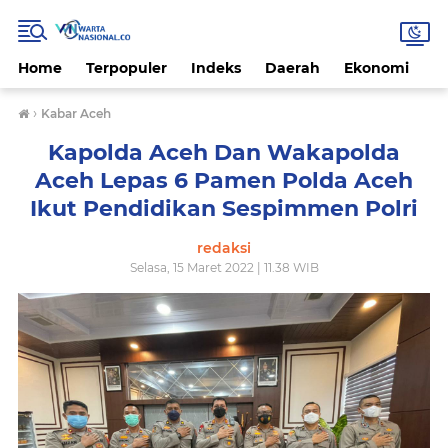
Home
Terpopuler
Indeks
Daerah
Ekonomi
H
›
Kabar Aceh
Kapolda Aceh Dan Wakapolda
Aceh Lepas 6 Pamen Polda Aceh
Ikut Pendidikan Sespimmen Polri
redaksi
Selasa, 15 Maret 2022 | 11.38 WIB