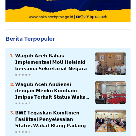
Berita Terpopuler
𝗪𝗮𝗴𝘂𝗯 𝗔𝗰𝗲𝗵 𝗕𝗮𝗵𝗮𝘀
𝗜𝗺𝗽𝗹𝗲𝗺𝗲𝗻𝘁𝗮𝘀𝗶 𝗠𝗼𝗨 𝗛𝗲𝗹𝘀𝗶𝗻𝗸𝗶
𝗯𝗲𝗿𝘀𝗮𝗺𝗮 𝗦𝗲𝗸𝗿𝗲𝘁𝗮𝗿𝗶𝗮𝘁 𝗡𝗲𝗴𝗮𝗿𝗮
𝗪𝗮𝗴𝘂𝗯 𝗔𝗰𝗲𝗵 𝗔𝘂𝗱𝗶𝗲𝗻𝘀𝗶
𝗱𝗲𝗻𝗴𝗮𝗻 𝗠𝗲𝗻𝗸𝗼 𝗞𝘂𝗺𝗵𝗮𝗺
𝗜𝗺𝗶𝗽𝗮𝘀 𝗧𝗲𝗿𝗸𝗮𝗶𝘁 𝗦𝘁𝗮𝘁𝘂𝘀 𝗪𝗮𝗸𝗮𝗳
𝗕𝗹𝗮𝗻𝗴𝗽𝗮𝗱𝗮𝗻𝗴
𝗕𝗪𝗜 𝗧𝗲𝗴𝗮𝘀𝗸𝗮𝗻 𝗞𝗼𝗺𝗶𝘁𝗺𝗲𝗻
𝗙𝗮𝘀𝗶𝗹𝗶𝘁𝗮𝘀𝗶 𝗣𝗲𝗻𝘆𝗲𝗹𝗲𝘀𝗮𝗶𝗮𝗻
𝗦𝘁𝗮𝘁𝘂𝘀 𝗪𝗮𝗸𝗮𝗳 𝗕𝗹𝗮𝗻𝗴 𝗣𝗮𝗱𝗮𝗻𝗴