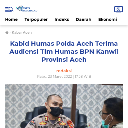
Home
Terpopuler
Indeks
Daerah
Ekonomi
H
›
Kabar Aceh
Kabid Humas Polda Aceh Terima
Audiensi Tim Humas BPN Kanwil
Provinsi Aceh
redaksi
Rabu, 23 Maret 2022 | 17.58 WIB