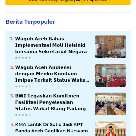
Berita Terpopuler
𝗪𝗮𝗴𝘂𝗯 𝗔𝗰𝗲𝗵 𝗕𝗮𝗵𝗮𝘀
𝗜𝗺𝗽𝗹𝗲𝗺𝗲𝗻𝘁𝗮𝘀𝗶 𝗠𝗼𝗨 𝗛𝗲𝗹𝘀𝗶𝗻𝗸𝗶
𝗯𝗲𝗿𝘀𝗮𝗺𝗮 𝗦𝗲𝗸𝗿𝗲𝘁𝗮𝗿𝗶𝗮𝘁 𝗡𝗲𝗴𝗮𝗿𝗮
𝗪𝗮𝗴𝘂𝗯 𝗔𝗰𝗲𝗵 𝗔𝘂𝗱𝗶𝗲𝗻𝘀𝗶
𝗱𝗲𝗻𝗴𝗮𝗻 𝗠𝗲𝗻𝗸𝗼 𝗞𝘂𝗺𝗵𝗮𝗺
𝗜𝗺𝗶𝗽𝗮𝘀 𝗧𝗲𝗿𝗸𝗮𝗶𝘁 𝗦𝘁𝗮𝘁𝘂𝘀 𝗪𝗮𝗸𝗮𝗳
𝗕𝗹𝗮𝗻𝗴𝗽𝗮𝗱𝗮𝗻𝗴
𝗕𝗪𝗜 𝗧𝗲𝗴𝗮𝘀𝗸𝗮𝗻 𝗞𝗼𝗺𝗶𝘁𝗺𝗲𝗻
𝗙𝗮𝘀𝗶𝗹𝗶𝘁𝗮𝘀𝗶 𝗣𝗲𝗻𝘆𝗲𝗹𝗲𝘀𝗮𝗶𝗮𝗻
𝗦𝘁𝗮𝘁𝘂𝘀 𝗪𝗮𝗸𝗮𝗳 𝗕𝗹𝗮𝗻𝗴 𝗣𝗮𝗱𝗮𝗻𝗴
KMA Lantik Dr Sutio Jadi KPT
Banda Aceh Gantikan Nursyam