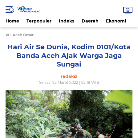
Home
Terpopuler
Indeks
Daerah
Ekonomi
H
›
Aceh Besar
Hari Air Se Dunia, Kodim 0101/Kota
Banda Aceh Ajak Warga Jaga
Sungai
redaksi
Selasa, 22 Maret 2022 | 22.18 WIB