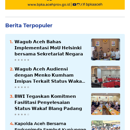
Berita Terpopuler
𝗪𝗮𝗴𝘂𝗯 𝗔𝗰𝗲𝗵 𝗕𝗮𝗵𝗮𝘀
𝗜𝗺𝗽𝗹𝗲𝗺𝗲𝗻𝘁𝗮𝘀𝗶 𝗠𝗼𝗨 𝗛𝗲𝗹𝘀𝗶𝗻𝗸𝗶
𝗯𝗲𝗿𝘀𝗮𝗺𝗮 𝗦𝗲𝗸𝗿𝗲𝘁𝗮𝗿𝗶𝗮𝘁 𝗡𝗲𝗴𝗮𝗿𝗮
𝗪𝗮𝗴𝘂𝗯 𝗔𝗰𝗲𝗵 𝗔𝘂𝗱𝗶𝗲𝗻𝘀𝗶
𝗱𝗲𝗻𝗴𝗮𝗻 𝗠𝗲𝗻𝗸𝗼 𝗞𝘂𝗺𝗵𝗮𝗺
𝗜𝗺𝗶𝗽𝗮𝘀 𝗧𝗲𝗿𝗸𝗮𝗶𝘁 𝗦𝘁𝗮𝘁𝘂𝘀 𝗪𝗮𝗸𝗮𝗳
𝗕𝗹𝗮𝗻𝗴𝗽𝗮𝗱𝗮𝗻𝗴
𝗕𝗪𝗜 𝗧𝗲𝗴𝗮𝘀𝗸𝗮𝗻 𝗞𝗼𝗺𝗶𝘁𝗺𝗲𝗻
𝗙𝗮𝘀𝗶𝗹𝗶𝘁𝗮𝘀𝗶 𝗣𝗲𝗻𝘆𝗲𝗹𝗲𝘀𝗮𝗶𝗮𝗻
𝗦𝘁𝗮𝘁𝘂𝘀 𝗪𝗮𝗸𝗮𝗳 𝗕𝗹𝗮𝗻𝗴 𝗣𝗮𝗱𝗮𝗻𝗴
Kapolda Aceh Bersama
Forkopimda Sambut Kunjungan