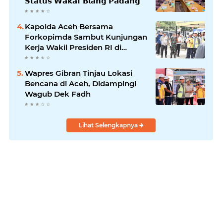
𝗦𝘁𝗮𝘁𝘂𝘀 𝗪𝗮𝗸𝗮𝗳 𝗕𝗹𝗮𝗻𝗴 𝗣𝗮𝗱𝗮𝗻𝗴
Kapolda Aceh Bersama
Forkopimda Sambut Kunjungan
Kerja Wakil Presiden RI di
Kabupaten Bireuen
Wapres Gibran Tinjau Lokasi
Bencana di Aceh, Didampingi
Wagub Dek Fadh
Lihat Selengkapnya