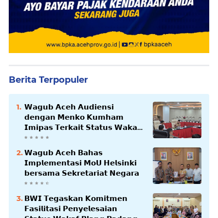
Berita Terpopuler
𝗪𝗮𝗴𝘂𝗯 𝗔𝗰𝗲𝗵 𝗔𝘂𝗱𝗶𝗲𝗻𝘀𝗶
𝗱𝗲𝗻𝗴𝗮𝗻 𝗠𝗲𝗻𝗸𝗼 𝗞𝘂𝗺𝗵𝗮𝗺
𝗜𝗺𝗶𝗽𝗮𝘀 𝗧𝗲𝗿𝗸𝗮𝗶𝘁 𝗦𝘁𝗮𝘁𝘂𝘀 𝗪𝗮𝗸𝗮𝗳
𝗕𝗹𝗮𝗻𝗴𝗽𝗮𝗱𝗮𝗻𝗴
𝗪𝗮𝗴𝘂𝗯 𝗔𝗰𝗲𝗵 𝗕𝗮𝗵𝗮𝘀
𝗜𝗺𝗽𝗹𝗲𝗺𝗲𝗻𝘁𝗮𝘀𝗶 𝗠𝗼𝗨 𝗛𝗲𝗹𝘀𝗶𝗻𝗸𝗶
𝗯𝗲𝗿𝘀𝗮𝗺𝗮 𝗦𝗲𝗸𝗿𝗲𝘁𝗮𝗿𝗶𝗮𝘁 𝗡𝗲𝗴𝗮𝗿𝗮
𝗕𝗪𝗜 𝗧𝗲𝗴𝗮𝘀𝗸𝗮𝗻 𝗞𝗼𝗺𝗶𝘁𝗺𝗲𝗻
𝗙𝗮𝘀𝗶𝗹𝗶𝘁𝗮𝘀𝗶 𝗣𝗲𝗻𝘆𝗲𝗹𝗲𝘀𝗮𝗶𝗮𝗻