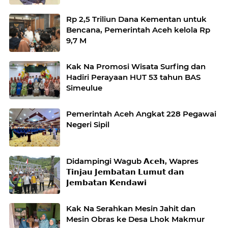
Rp 2,5 Triliun Dana Kementan untuk
Bencana, Pemerintah Aceh kelola Rp
9,7 M
Kak Na Promosi Wisata Surfing dan
Hadiri Perayaan HUT 53 tahun BAS
Simeulue
Pemerintah Aceh Angkat 228 Pegawai
Negeri Sipil
Didampingi Wagub 𝗔𝗰𝗲𝗵, Wapres
𝗧𝗶𝗻𝗷𝗮𝘂 𝗝𝗲𝗺𝗯𝗮𝘁𝗮𝗻 𝗟𝘂𝗺𝘂𝘁 𝗱𝗮𝗻
𝗝𝗲𝗺𝗯𝗮𝘁𝗮𝗻 𝗞𝗲𝗻𝗱𝗮𝘄𝗶
Kak Na Serahkan Mesin Jahit dan
Mesin Obras ke Desa Lhok Makmur