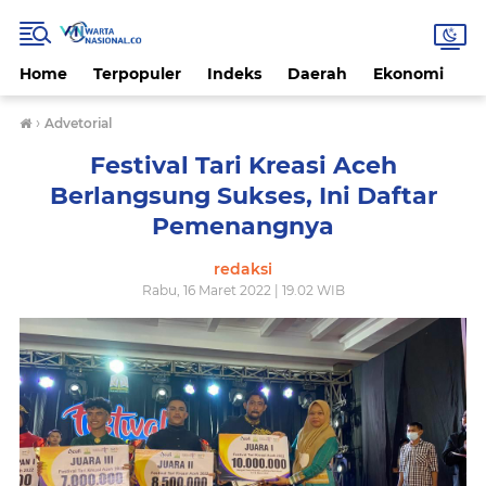
Home
Terpopuler
Indeks
Daerah
Ekonomi
H
›
Advetorial
Festival Tari Kreasi Aceh
Berlangsung Sukses, Ini Daftar
Pemenangnya
redaksi
Rabu, 16 Maret 2022 | 19.02 WIB