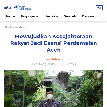
Home
Terpopuler
Indeks
Daerah
Ekonomi
H
›
Kabar Aceh
Mewujudkan Kesejahteraan
Rakyat Jadi Esensi Perdamaian
Aceh
redaksi
Senin, 16 Agustus 2021 | 12.24 WIB