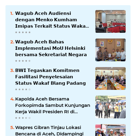
𝗪𝗮𝗴𝘂𝗯 𝗔𝗰𝗲𝗵 𝗔𝘂𝗱𝗶𝗲𝗻𝘀𝗶
𝗱𝗲𝗻𝗴𝗮𝗻 𝗠𝗲𝗻𝗸𝗼 𝗞𝘂𝗺𝗵𝗮𝗺
𝗜𝗺𝗶𝗽𝗮𝘀 𝗧𝗲𝗿𝗸𝗮𝗶𝘁 𝗦𝘁𝗮𝘁𝘂𝘀 𝗪𝗮𝗸𝗮𝗳
𝗕𝗹𝗮𝗻𝗴𝗽𝗮𝗱𝗮𝗻𝗴
𝗪𝗮𝗴𝘂𝗯 𝗔𝗰𝗲𝗵 𝗕𝗮𝗵𝗮𝘀
𝗜𝗺𝗽𝗹𝗲𝗺𝗲𝗻𝘁𝗮𝘀𝗶 𝗠𝗼𝗨 𝗛𝗲𝗹𝘀𝗶𝗻𝗸𝗶
𝗯𝗲𝗿𝘀𝗮𝗺𝗮 𝗦𝗲𝗸𝗿𝗲𝘁𝗮𝗿𝗶𝗮𝘁 𝗡𝗲𝗴𝗮𝗿𝗮
𝗕𝗪𝗜 𝗧𝗲𝗴𝗮𝘀𝗸𝗮𝗻 𝗞𝗼𝗺𝗶𝘁𝗺𝗲𝗻
𝗙𝗮𝘀𝗶𝗹𝗶𝘁𝗮𝘀𝗶 𝗣𝗲𝗻𝘆𝗲𝗹𝗲𝘀𝗮𝗶𝗮𝗻
𝗦𝘁𝗮𝘁𝘂𝘀 𝗪𝗮𝗸𝗮𝗳 𝗕𝗹𝗮𝗻𝗴 𝗣𝗮𝗱𝗮𝗻𝗴
Kapolda Aceh Bersama
Forkopimda Sambut Kunjungan
Kerja Wakil Presiden RI di
Kabupaten Bireuen
Wapres Gibran Tinjau Lokasi
Bencana di Aceh, Didampingi