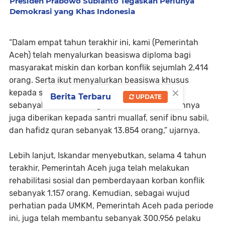
Presiden Prabowo Subianto Tegaskan Perlunya
Demokrasi yang Khas Indonesia
“Dalam empat tahun terakhir ini, kami (Pemerintah
Aceh) telah menyalurkan beasiswa diploma bagi
masyarakat miskin dan korban konflik sejumlah 2.414
orang. Serta ikut menyalurkan beasiswa khusus
×
kepada santri, dhuafa, yatim, dan yatim piatu
Berita Terbaru
UPDATE
sebanyak 489.736 orang. Beasiswa khusus lainnya
juga diberikan kepada santri muallaf, senif ibnu sabil,
dan hafidz quran sebanyak 13.854 orang,” ujarnya.
Lebih lanjut, Iskandar menyebutkan, selama 4 tahun
terakhir, Pemerintah Aceh juga telah melakukan
rehabilitasi sosial dan pemberdayaan korban konflik
sebanyak 1.157 orang. Kemudian, sebagai wujud
perhatian pada UMKM, Pemerintah Aceh pada periode
ini, juga telah membantu sebanyak 300.956 pelaku