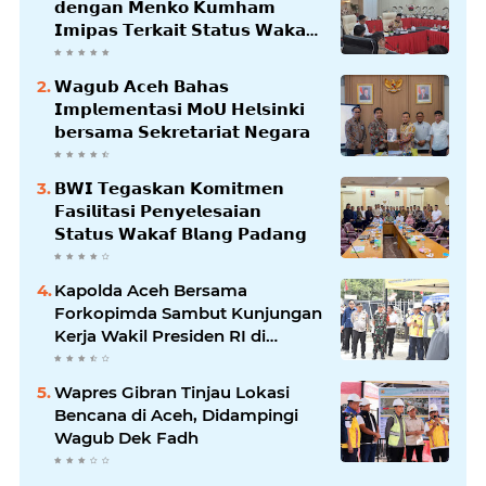
𝗱𝗲𝗻𝗴𝗮𝗻 𝗠𝗲𝗻𝗸𝗼 𝗞𝘂𝗺𝗵𝗮𝗺
𝗜𝗺𝗶𝗽𝗮𝘀 𝗧𝗲𝗿𝗸𝗮𝗶𝘁 𝗦𝘁𝗮𝘁𝘂𝘀 𝗪𝗮𝗸𝗮𝗳
𝗕𝗹𝗮𝗻𝗴𝗽𝗮𝗱𝗮𝗻𝗴
𝗪𝗮𝗴𝘂𝗯 𝗔𝗰𝗲𝗵 𝗕𝗮𝗵𝗮𝘀
𝗜𝗺𝗽𝗹𝗲𝗺𝗲𝗻𝘁𝗮𝘀𝗶 𝗠𝗼𝗨 𝗛𝗲𝗹𝘀𝗶𝗻𝗸𝗶
𝗯𝗲𝗿𝘀𝗮𝗺𝗮 𝗦𝗲𝗸𝗿𝗲𝘁𝗮𝗿𝗶𝗮𝘁 𝗡𝗲𝗴𝗮𝗿𝗮
𝗕𝗪𝗜 𝗧𝗲𝗴𝗮𝘀𝗸𝗮𝗻 𝗞𝗼𝗺𝗶𝘁𝗺𝗲𝗻
𝗙𝗮𝘀𝗶𝗹𝗶𝘁𝗮𝘀𝗶 𝗣𝗲𝗻𝘆𝗲𝗹𝗲𝘀𝗮𝗶𝗮𝗻
𝗦𝘁𝗮𝘁𝘂𝘀 𝗪𝗮𝗸𝗮𝗳 𝗕𝗹𝗮𝗻𝗴 𝗣𝗮𝗱𝗮𝗻𝗴
Kapolda Aceh Bersama
Forkopimda Sambut Kunjungan
Kerja Wakil Presiden RI di
Kabupaten Bireuen
Wapres Gibran Tinjau Lokasi
Bencana di Aceh, Didampingi
Wagub Dek Fadh