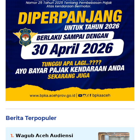
Berita Terpopuler
𝗪𝗮𝗴𝘂𝗯 𝗔𝗰𝗲𝗵 𝗔𝘂𝗱𝗶𝗲𝗻𝘀𝗶