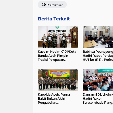
komentar
Berita Terkait
Kasdim Kodim 0101/Kota
Babinsa Peunayon
Banda Aceh Pimpin
Hadiri Rapat Persia
Tradisi Pelepasan
HUT ke-81 RI, Perku
Personel Pindah Satuan
Sinergi Sukseskan
Perayaan Kemerde
Kapolda Aceh: Purna
Danramil 03/Lhokn
Bakti Bukan Akhir
Hadiri Rakor
Pengabdian,
Swasembada Pang
Purnawirawan Tetap Pilar
Berkelanjutan, Per
Kekuatan Polri
Sinergi Menuju Targ