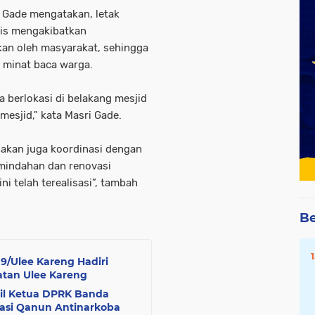
 Gade mengatakan, letak
gis mengakibatkan
an oleh masyarakat, sehingga
n minat baca warga.
berlokasi di belakang mesjid
mesjid," kata Masri Gade.
nakan juga koordinasi dengan
mindahan dan renovasi
i telah terealisasi”, tambah
Be
09/Ulee Kareng Hadiri
atan Ulee Kareng
kil Ketua DPRK Banda
asi Qanun Antinarkoba