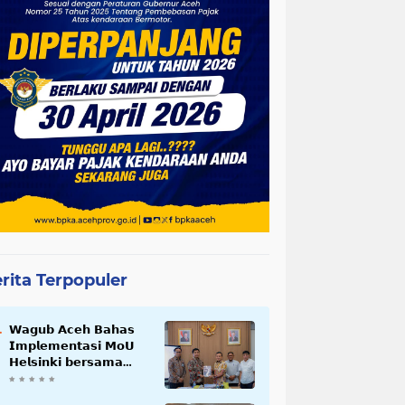
rita Terpopuler
𝗪𝗮𝗴𝘂𝗯 𝗔𝗰𝗲𝗵 𝗕𝗮𝗵𝗮𝘀
𝗜𝗺𝗽𝗹𝗲𝗺𝗲𝗻𝘁𝗮𝘀𝗶 𝗠𝗼𝗨
𝗛𝗲𝗹𝘀𝗶𝗻𝗸𝗶 𝗯𝗲𝗿𝘀𝗮𝗺𝗮
𝗦𝗲𝗸𝗿𝗲𝘁𝗮𝗿𝗶𝗮𝘁 𝗡𝗲𝗴𝗮𝗿𝗮