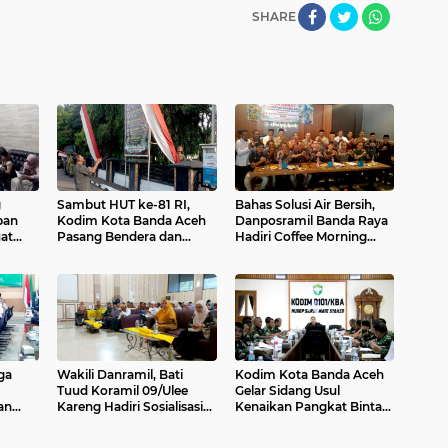
SHARE
g
Sambut HUT ke-81 RI,
Bahas Solusi Air Bersih,
pan
Kodim Kota Banda Aceh
Danposramil Banda Raya
at
Pasang Bendera dan
Hadiri Coffee Morning
Umbul-Umbul
Bersama Muspika
kaan
ga
Wakili Danramil, Bati
Kodim Kota Banda Aceh
Tuud Koramil 09/Ulee
Gelar Sidang Usul
an
Kareng Hadiri Sosialisasi
Kenaikan Pangkat Bintara
kuat
Qanun P4GNPN di
dan Tamtama Periode 1
et 1
Kecamatan Ulee Kareng
April 2027