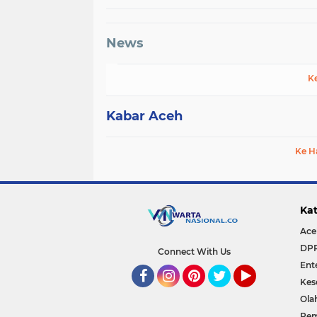
Juta Hektare
News
K
Kabar Aceh
Ke H
Kat
Ace
DP
Connect With Us
Ent
Kes
Facebook
Instagram
Pinterest
Twitter
YouTube
Ola
Pem