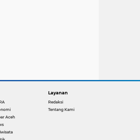
Layanan
RA
Redaksi
onomi
Tentang Kami
ar Aceh
ws
iwisata
itik