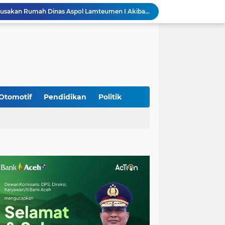
Kapolda Aceh Tinjau Kerusakan Rumah Dinas Aspol Lamteumen I Akibat Angin Kencang Disertai Hujan
Kodim Kota Banda Aceh Gelar Sidang Usul Kenaikan Pangkat Bintara dan Tamtama Periode 1 April 2027
Kasdim 0101/Kota Banda Aceh Hadiri Apel Siaga Bencana Hydrometeorologi 2026, Perkuat Kesiapsiagaan Hadapi Ancaman Kekeringan
Kapolda Aceh Bersama Forkopimda Sambut Kunjungan Kerja Wakil Presiden RI di Kabupaten Bireuen
Kodim 0108/Agara dan Warga Warnai Tahap Akhir Pembangunan Jembatan Gantung di Ketambe Aceh Tenggara
Wapres Gibran Tinjau Lokasi Bencana di Aceh, Didampingi Wagub Dek Fadh
Program Daily Riding Impression Berlanjut, New Honda Vario EVO 160 Temani Mobilitas Harian Peserta
Kodim 0108/Agara dan Yon TP 855/RD Bersama Warga Cor Pondasi Blok Angkur Jembatan Gantung di Ds. Lawe Ger Ger, Aceh Tenggara
Otomotif
Pendidikan
Politik
Perkuat Akses dan Mobilitas Masyarakat, Kodim 0106/Ateng Dukung Pembangunan Jembatan Beton di Rusip Antara, Aceh Tengah
Bupati Aceh Besar Perkuat Sinergi dengan Polres Demi Tingkatkan Pelayanan Masyarakat