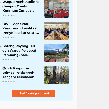
𝗪𝗮𝗴𝘂𝗯 𝗔𝗰𝗲𝗵 𝗔𝘂𝗱𝗶𝗲𝗻𝘀𝗶
𝗱𝗲𝗻𝗴𝗮𝗻 𝗠𝗲𝗻𝗸𝗼
𝗞𝘂𝗺𝗵𝗮𝗺 𝗜𝗺𝗶𝗽𝗮𝘀
𝗧𝗲𝗿𝗸𝗮𝗶𝘁 𝗦𝘁𝗮𝘁𝘂𝘀 𝗪𝗮𝗸𝗮𝗳
𝗕𝗹𝗮𝗻𝗴𝗽𝗮𝗱𝗮𝗻𝗴
𝗕𝗪𝗜 𝗧𝗲𝗴𝗮𝘀𝗸𝗮𝗻
𝗞𝗼𝗺𝗶𝘁𝗺𝗲𝗻 𝗙𝗮𝘀𝗶𝗹𝗶𝘁𝗮𝘀𝗶
𝗣𝗲𝗻𝘆𝗲𝗹𝗲𝘀𝗮𝗶𝗮𝗻 𝗦𝘁𝗮𝘁𝘂𝘀
𝗪𝗮𝗸𝗮𝗳 𝗕𝗹𝗮𝗻𝗴 𝗣𝗮𝗱𝗮𝗻𝗴
Gotong Royong TNI
dan Warga Percepat
Pembangunan
Jembatan Gantung
Perintis Kuta Ujung
Aceh Tenggara
Quick Response
Brimob Polda Aceh
Tangani Kebakaran
Hutan di Lembah
Seulawah
Lihat Selengkapnya