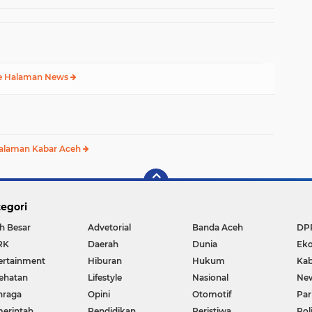
e Halaman News
alaman Kabar Aceh
egori
h Besar
Advetorial
Banda Aceh
DP
RK
Daerah
Dunia
Ek
ertainment
Hiburan
Hukum
Kab
ehatan
Lifestyle
Nasional
Ne
hraga
Opini
Otomotif
Par
erintah
Pendidikan
Peristiwa
Pol