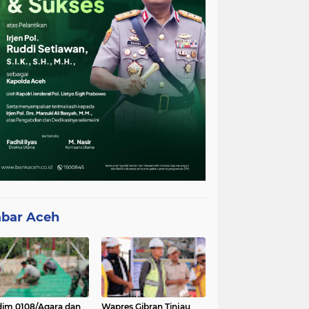
bar Aceh
im 0108/Agara dan
Wapres Gibran Tinjau