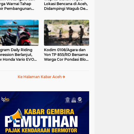
ga Warnai Tahap
Lokasi Bencana di Aceh,
hir Pembangunan
Didampingi Wagub Dek
batan Gantung di
Fadh
ambe Aceh Tenggara
gram Daily Riding
Kodim 0108/Agara dan
ression Berlanjut,
Yon TP 855/RD Bersama
 Honda Vario EVO
Warga Cor Pondasi Blok
 Temani Mobilitas
Angkur Jembatan
ian Peserta
Gantung di Ds. Lawe Ger
Ger, Aceh Tenggara
Ke Halaman Kabar Aceh