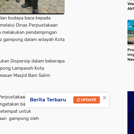
War
Ak
Jem
dan budaya baca kepada
Ket
melalui Dinas Perpustakaan
eh melakukan pendampingan
ap gampong dalam wilayah Kota
Pro
Imp
New
kan Dispersip dalam beberapa
160
ampong Lampaseh Kota
Har
wasan Masjid Bani Salim
×
 Perpustakaan dan Kearsipan
Berita Terbaru
UPDATE
mengatakan bahwa pembinaan
setempat untuk
kaan gampong oleh