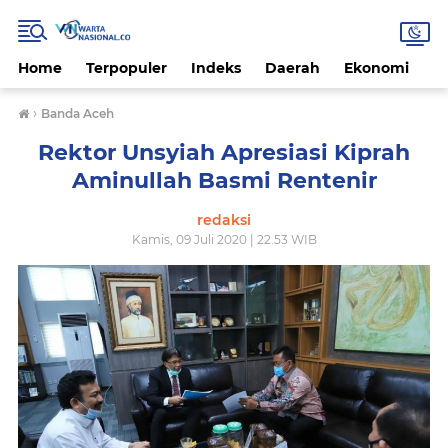
Home
Terpopuler
Indeks
Daerah
Ekonomi
H
›
Banda Aceh
Rektor Unsyiah Apresiasi Kiprah
Aminullah Basmi Rentenir
redaksi
Kamis, 09 Juli 2020 | 22.53 WIB