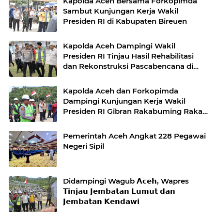
Kapolda Aceh Bersama Forkopimda
Sambut Kunjungan Kerja Wakil
Presiden RI di Kabupaten Bireuen
Kapolda Aceh Dampingi Wakil
Presiden RI Tinjau Hasil Rehabilitasi
dan Rekonstruksi Pascabencana di
Desa Kendawi, Gayo Lues
Kapolda Aceh dan Forkopimda
Dampingi Kunjungan Kerja Wakil
Presiden RI Gibran Rakabuming Raka
di Aceh Tengah
Pemerintah Aceh Angkat 228 Pegawai
Negeri Sipil
Didampingi Wagub 𝗔𝗰𝗲𝗵, Wapres
𝗧𝗶𝗻𝗷𝗮𝘂 𝗝𝗲𝗺𝗯𝗮𝘁𝗮𝗻 𝗟𝘂𝗺𝘂𝘁 𝗱𝗮𝗻
𝗝𝗲𝗺𝗯𝗮𝘁𝗮𝗻 𝗞𝗲𝗻𝗱𝗮𝘄𝗶