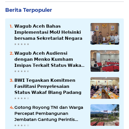
Berita Terpopuler
𝗪𝗮𝗴𝘂𝗯 𝗔𝗰𝗲𝗵 𝗕𝗮𝗵𝗮𝘀
𝗜𝗺𝗽𝗹𝗲𝗺𝗲𝗻𝘁𝗮𝘀𝗶 𝗠𝗼𝗨 𝗛𝗲𝗹𝘀𝗶𝗻𝗸𝗶
𝗯𝗲𝗿𝘀𝗮𝗺𝗮 𝗦𝗲𝗸𝗿𝗲𝘁𝗮𝗿𝗶𝗮𝘁 𝗡𝗲𝗴𝗮𝗿𝗮
𝗪𝗮𝗴𝘂𝗯 𝗔𝗰𝗲𝗵 𝗔𝘂𝗱𝗶𝗲𝗻𝘀𝗶
𝗱𝗲𝗻𝗴𝗮𝗻 𝗠𝗲𝗻𝗸𝗼 𝗞𝘂𝗺𝗵𝗮𝗺
𝗜𝗺𝗶𝗽𝗮𝘀 𝗧𝗲𝗿𝗸𝗮𝗶𝘁 𝗦𝘁𝗮𝘁𝘂𝘀 𝗪𝗮𝗸𝗮𝗳
𝗕𝗹𝗮𝗻𝗴𝗽𝗮𝗱𝗮𝗻𝗴
𝗕𝗪𝗜 𝗧𝗲𝗴𝗮𝘀𝗸𝗮𝗻 𝗞𝗼𝗺𝗶𝘁𝗺𝗲𝗻
𝗙𝗮𝘀𝗶𝗹𝗶𝘁𝗮𝘀𝗶 𝗣𝗲𝗻𝘆𝗲𝗹𝗲𝘀𝗮𝗶𝗮𝗻
𝗦𝘁𝗮𝘁𝘂𝘀 𝗪𝗮𝗸𝗮𝗳 𝗕𝗹𝗮𝗻𝗴 𝗣𝗮𝗱𝗮𝗻𝗴
Gotong Royong TNI dan Warga
Percepat Pembangunan
Jembatan Gantung Perintis
Kuta Ujung Aceh Tenggara