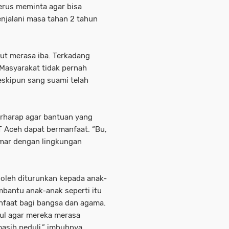
erus meminta agar bisa
jalani masa tahan 2 tahun
ikut merasa iba. Terkadang
Masyarakat tidak pernah
skipun sang suami telah
erharap agar bantuan yang
 Aceh dapat bermanfaat. “Bu,
cemar dengan lingkungan
boleh diturunkan kepada anak-
bantu anak-anak seperti itu
nfaat bagi bangsa dan agama.
kul agar mereka merasa
masih peduli,” imbuhnya.