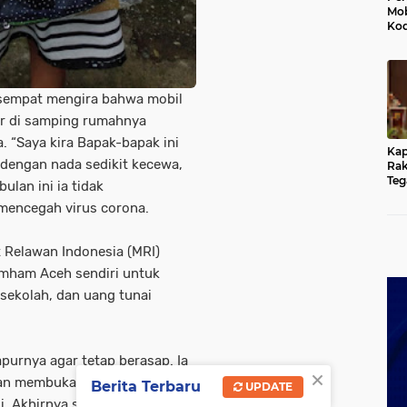
Mob
Kod
Du
Jem
Rus
Ten
sempat mengira bahwa mobil
ir di samping rumahnya
 “Saya kira Bapak-bapak ini
Kap
dengan nada sedikit kecewa,
Rak
Teg
ulan ini ia tidak
Kun
mencegah virus corona.
yan
Hu
 Relawan Indonesia (MRI)
mham Aceh sendiri untuk
sekolah, dan uang tunai
purnya agar tetap berasap. Ia
×
dan membuka usaha laundry.
Berita Terbaru
UPDATE
. Akhirnya saya bisa