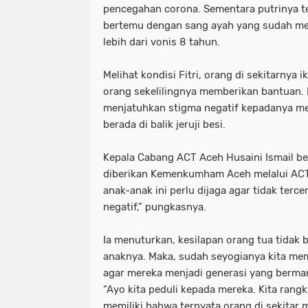
pencegahan corona. Sementara putrinya t
bertemu dengan sang ayah yang sudah men
lebih dari vonis 8 tahun.
Melihat kondisi Fitri, orang di sekitarnya 
orang sekelilingnya memberikan bantuan. 
menjatuhkan stigma negatif kepadanya me
berada di balik jeruji besi.
Kepala Cabang ACT Aceh Husaini Ismail b
diberikan Kemenkumham Aceh melalui ACT
anak-anak ini perlu dijaga agar tidak ter
negatif,” pungkasnya.
Ia menuturkan, kesilapan orang tua tidak 
anaknya. Maka, sudah seyogianya kita mem
agar mereka menjadi generasi yang berma
“Ayo kita peduli kepada mereka. Kita rang
memiliki bahwa ternyata orang di sekitar 