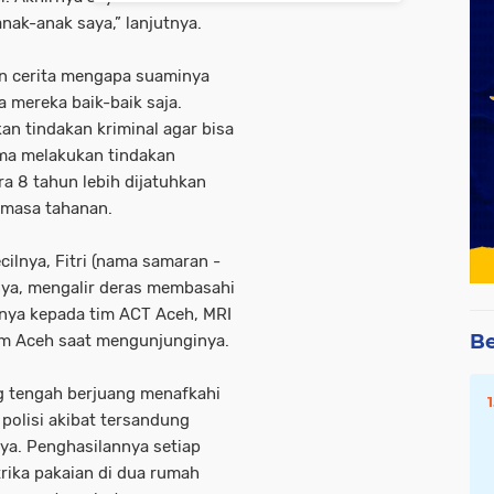
nak-anak saya,” lanjutnya.
n cerita mengapa suaminya
a mereka baik-baik saja.
an tindakan kriminal agar bisa
ama melakukan tindakan
ara 8 tahun lebih dijatuhkan
i masa tahanan.
cilnya, Fitri (nama samaran -
nya, mengalir deras membasahi
anya kepada tim ACT Aceh, MRI
Be
m Aceh saat mengunjunginya.
g tengah berjuang menafkahi
polisi akibat tersandung
nya. Penghasilannya setiap
rika pakaian di dua rumah