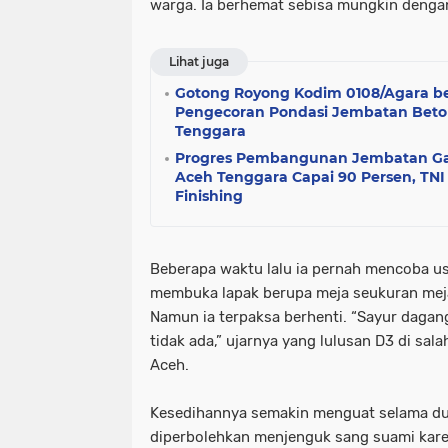
warga. Ia berhemat sebisa mungkin denga
Lihat juga
Gotong Royong Kodim 0108/Agara b
Pengecoran Pondasi Jembatan Beton
Tenggara
Progres Pembangunan Jembatan Gant
Aceh Tenggara Capai 90 Persen, TN
Finishing
Beberapa waktu lalu ia pernah mencoba u
membuka lapak berupa meja seukuran meja
Namun ia terpaksa berhenti. “Sayur dagan
tidak ada,” ujarnya yang lulusan D3 di sala
Aceh.
Kesedihannya semakin menguat selama dua 
diperbolehkan menjenguk sang suami kar