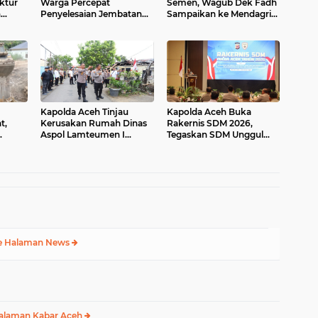
ktur
Warga Percepat
Semen, Wagub Dek Fadh
n
Penyelesaian Jembatan
Sampaikan ke Mendagri
 Normal
Gantung Perintis di
dan Danantara
Kuning Abadi, Aceh
Tenggara Progres Capai
95,5 Persen
Kapolda Aceh Tinjau
Kapolda Aceh Buka
t,
Kerusakan Rumah Dinas
Rakernis SDM 2026,
Aspol Lamteumen I
Tegaskan SDM Unggul
nan
Akibat Angin Kencang
Kunci Pelayanan Polri
Rusip
Disertai Hujan
yang Profesional dan
h
Humanis
e Halaman News
alaman Kabar Aceh