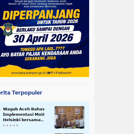
rita Terpopuler
𝗪𝗮𝗴𝘂𝗯 𝗔𝗰𝗲𝗵 𝗕𝗮𝗵𝗮𝘀
𝗜𝗺𝗽𝗹𝗲𝗺𝗲𝗻𝘁𝗮𝘀𝗶 𝗠𝗼𝗨
𝗛𝗲𝗹𝘀𝗶𝗻𝗸𝗶 𝗯𝗲𝗿𝘀𝗮𝗺𝗮
𝗦𝗲𝗸𝗿𝗲𝘁𝗮𝗿𝗶𝗮𝘁 𝗡𝗲𝗴𝗮𝗿𝗮