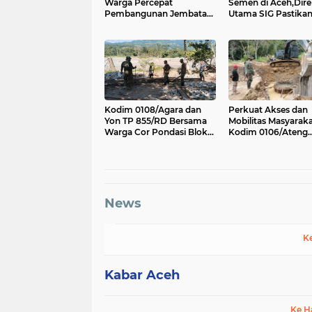
Warga Percepat
Semen di Aceh,Dire
Pembangunan Jembatan
Utama SIG Pastika
Gantung di Kuta Ujung,
Distribusi Berjalan
Aceh Tenggara
Kodim 0108/Agara dan
Perkuat Akses dan
Yon TP 855/RD Bersama
Mobilitas Masyaraka
Warga Cor Pondasi Blok
Kodim 0106/Ateng
Angkur Jembatan
Dukung Pembangu
Gantung di Ds. Lawe Ger
Jembatan Beton di 
Ger, Aceh Tenggara
Antara, Aceh Tenga
News
K
Kabar Aceh
Ke H