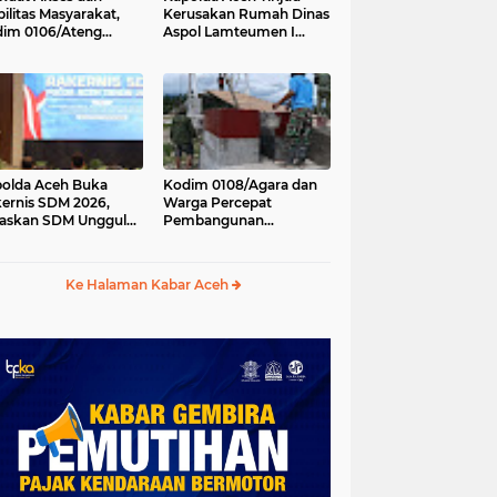
ilitas Masyarakat,
Kerusakan Rumah Dinas
im 0106/Ateng
Aspol Lamteumen I
kung Pembangunan
Akibat Angin Kencang
batan Beton di
Disertai Hujan
ip Antara, Aceh
gah
olda Aceh Buka
Kodim 0108/Agara dan
ernis SDM 2026,
Warga Percepat
askan SDM Unggul
Pembangunan
ci Pelayanan Polri
Jembatan Gantung di
g Profesional dan
Kuta Ujung, Aceh
manis
Tenggara
Ke Halaman Kabar Aceh