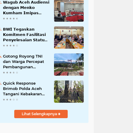
𝗪𝗮𝗴𝘂𝗯 𝗔𝗰𝗲𝗵 𝗔𝘂𝗱𝗶𝗲𝗻𝘀𝗶
𝗱𝗲𝗻𝗴𝗮𝗻 𝗠𝗲𝗻𝗸𝗼
𝗞𝘂𝗺𝗵𝗮𝗺 𝗜𝗺𝗶𝗽𝗮𝘀
𝗧𝗲𝗿𝗸𝗮𝗶𝘁 𝗦𝘁𝗮𝘁𝘂𝘀 𝗪𝗮𝗸𝗮𝗳
𝗕𝗹𝗮𝗻𝗴𝗽𝗮𝗱𝗮𝗻𝗴
𝗕𝗪𝗜 𝗧𝗲𝗴𝗮𝘀𝗸𝗮𝗻
𝗞𝗼𝗺𝗶𝘁𝗺𝗲𝗻 𝗙𝗮𝘀𝗶𝗹𝗶𝘁𝗮𝘀𝗶
𝗣𝗲𝗻𝘆𝗲𝗹𝗲𝘀𝗮𝗶𝗮𝗻 𝗦𝘁𝗮𝘁𝘂𝘀
𝗪𝗮𝗸𝗮𝗳 𝗕𝗹𝗮𝗻𝗴 𝗣𝗮𝗱𝗮𝗻𝗴
Gotong Royong TNI
dan Warga Percepat
Pembangunan
Jembatan Gantung
Perintis Kuta Ujung
Aceh Tenggara
Quick Response
Brimob Polda Aceh
Tangani Kebakaran
Hutan di Lembah
Seulawah
Lihat Selengkapnya