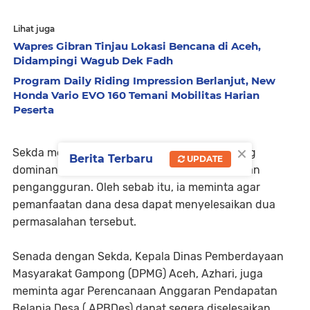
Lihat juga
Wapres Gibran Tinjau Lokasi Bencana di Aceh,
Didampingi Wagub Dek Fadh
Program Daily Riding Impression Berlanjut, New
Honda Vario EVO 160 Temani Mobilitas Harian
Peserta
×
Sekda mengatakan, permasalahan yang paling
Berita Terbaru
UPDATE
dominan saat ini di desa adalah kemiskinan dan
pengangguran. Oleh sebab itu, ia meminta agar
pemanfaatan dana desa dapat menyelesaikan dua
permasalahan tersebut.
Senada dengan Sekda, Kepala Dinas Pemberdayaan
Masyarakat Gampong (DPMG) Aceh, Azhari, juga
meminta agar Perencanaan Anggaran Pendapatan
Belanja Desa ( APBDes) dapat segera diselesaikan