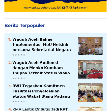
Berita Terpopuler
𝗪𝗮𝗴𝘂𝗯 𝗔𝗰𝗲𝗵 𝗕𝗮𝗵𝗮𝘀
𝗜𝗺𝗽𝗹𝗲𝗺𝗲𝗻𝘁𝗮𝘀𝗶 𝗠𝗼𝗨 𝗛𝗲𝗹𝘀𝗶𝗻𝗸𝗶
𝗯𝗲𝗿𝘀𝗮𝗺𝗮 𝗦𝗲𝗸𝗿𝗲𝘁𝗮𝗿𝗶𝗮𝘁 𝗡𝗲𝗴𝗮𝗿𝗮
𝗪𝗮𝗴𝘂𝗯 𝗔𝗰𝗲𝗵 𝗔𝘂𝗱𝗶𝗲𝗻𝘀𝗶
𝗱𝗲𝗻𝗴𝗮𝗻 𝗠𝗲𝗻𝗸𝗼 𝗞𝘂𝗺𝗵𝗮𝗺
𝗜𝗺𝗶𝗽𝗮𝘀 𝗧𝗲𝗿𝗸𝗮𝗶𝘁 𝗦𝘁𝗮𝘁𝘂𝘀 𝗪𝗮𝗸𝗮𝗳
𝗕𝗹𝗮𝗻𝗴𝗽𝗮𝗱𝗮𝗻𝗴
𝗕𝗪𝗜 𝗧𝗲𝗴𝗮𝘀𝗸𝗮𝗻 𝗞𝗼𝗺𝗶𝘁𝗺𝗲𝗻
𝗙𝗮𝘀𝗶𝗹𝗶𝘁𝗮𝘀𝗶 𝗣𝗲𝗻𝘆𝗲𝗹𝗲𝘀𝗮𝗶𝗮𝗻
𝗦𝘁𝗮𝘁𝘂𝘀 𝗪𝗮𝗸𝗮𝗳 𝗕𝗹𝗮𝗻𝗴 𝗣𝗮𝗱𝗮𝗻𝗴
KMA Lantik Dr Sutio Jadi KPT