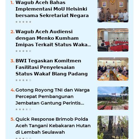
𝗪𝗮𝗴𝘂𝗯 𝗔𝗰𝗲𝗵 𝗕𝗮𝗵𝗮𝘀
𝗜𝗺𝗽𝗹𝗲𝗺𝗲𝗻𝘁𝗮𝘀𝗶 𝗠𝗼𝗨 𝗛𝗲𝗹𝘀𝗶𝗻𝗸𝗶
𝗯𝗲𝗿𝘀𝗮𝗺𝗮 𝗦𝗲𝗸𝗿𝗲𝘁𝗮𝗿𝗶𝗮𝘁 𝗡𝗲𝗴𝗮𝗿𝗮
𝗪𝗮𝗴𝘂𝗯 𝗔𝗰𝗲𝗵 𝗔𝘂𝗱𝗶𝗲𝗻𝘀𝗶
𝗱𝗲𝗻𝗴𝗮𝗻 𝗠𝗲𝗻𝗸𝗼 𝗞𝘂𝗺𝗵𝗮𝗺
𝗜𝗺𝗶𝗽𝗮𝘀 𝗧𝗲𝗿𝗸𝗮𝗶𝘁 𝗦𝘁𝗮𝘁𝘂𝘀 𝗪𝗮𝗸𝗮𝗳
𝗕𝗹𝗮𝗻𝗴𝗽𝗮𝗱𝗮𝗻𝗴
𝗕𝗪𝗜 𝗧𝗲𝗴𝗮𝘀𝗸𝗮𝗻 𝗞𝗼𝗺𝗶𝘁𝗺𝗲𝗻
𝗙𝗮𝘀𝗶𝗹𝗶𝘁𝗮𝘀𝗶 𝗣𝗲𝗻𝘆𝗲𝗹𝗲𝘀𝗮𝗶𝗮𝗻
𝗦𝘁𝗮𝘁𝘂𝘀 𝗪𝗮𝗸𝗮𝗳 𝗕𝗹𝗮𝗻𝗴 𝗣𝗮𝗱𝗮𝗻𝗴
Gotong Royong TNI dan Warga
Percepat Pembangunan
Jembatan Gantung Perintis
Kuta Ujung Aceh Tenggara
Quick Response Brimob Polda
Aceh Tangani Kebakaran Hutan
di Lembah Seulawah