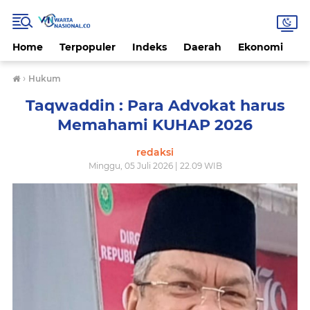
Home
Terpopuler
Indeks
Daerah
Ekonomi
H
›
Hukum
Taqwaddin : Para Advokat harus
Memahami KUHAP 2026
redaksi
Minggu, 05 Juli 2026 | 22.09 WIB