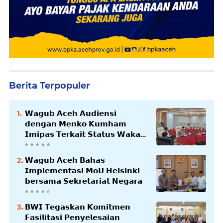
Berita Terpopuler
𝗪𝗮𝗴𝘂𝗯 𝗔𝗰𝗲𝗵 𝗔𝘂𝗱𝗶𝗲𝗻𝘀𝗶
𝗱𝗲𝗻𝗴𝗮𝗻 𝗠𝗲𝗻𝗸𝗼 𝗞𝘂𝗺𝗵𝗮𝗺
𝗜𝗺𝗶𝗽𝗮𝘀 𝗧𝗲𝗿𝗸𝗮𝗶𝘁 𝗦𝘁𝗮𝘁𝘂𝘀 𝗪𝗮𝗸𝗮𝗳
𝗕𝗹𝗮𝗻𝗴𝗽𝗮𝗱𝗮𝗻𝗴
𝗪𝗮𝗴𝘂𝗯 𝗔𝗰𝗲𝗵 𝗕𝗮𝗵𝗮𝘀
𝗜𝗺𝗽𝗹𝗲𝗺𝗲𝗻𝘁𝗮𝘀𝗶 𝗠𝗼𝗨 𝗛𝗲𝗹𝘀𝗶𝗻𝗸𝗶
𝗯𝗲𝗿𝘀𝗮𝗺𝗮 𝗦𝗲𝗸𝗿𝗲𝘁𝗮𝗿𝗶𝗮𝘁 𝗡𝗲𝗴𝗮𝗿𝗮
𝗕𝗪𝗜 𝗧𝗲𝗴𝗮𝘀𝗸𝗮𝗻 𝗞𝗼𝗺𝗶𝘁𝗺𝗲𝗻
𝗙𝗮𝘀𝗶𝗹𝗶𝘁𝗮𝘀𝗶 𝗣𝗲𝗻𝘆𝗲𝗹𝗲𝘀𝗮𝗶𝗮𝗻