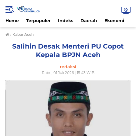
Home
Terpopuler
Indeks
Daerah
Ekonomi
H
›
Kabar Aceh
Salihin Desak Menteri PU Copot
Kepala BPJN Aceh
redaksi
Rabu, 01 Juli 2026 | 15.43 WIB