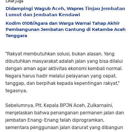
Lihat juga
Didampingi Wagub 𝗔𝗰𝗲𝗵, Wapres 𝗧𝗶𝗻𝗷𝗮𝘂 𝗝𝗲𝗺𝗯𝗮𝘁𝗮𝗻
𝗟𝘂𝗺𝘂𝘁 𝗱𝗮𝗻 𝗝𝗲𝗺𝗯𝗮𝘁𝗮𝗻 𝗞𝗲𝗻𝗱𝗮𝘄𝗶
Kodim 0108/Agara dan Warga Warnai Tahap Akhir
Pembangunan Jembatan Gantung di Ketambe Aceh
Tenggara
"Rakyat membutuhkan solusi, bukan alasan. Yang
dibutuhkan masyarakat adalah jalan yang bisa dilalui
dengan aman agar aktivitas ekonomi kembali normal.
Negara harus hadir melalui pelayanan yang cepat,
tanggap, dan berpihak kepada kepentingan rakyat,"
tegasnya.
Sebelumnya, Plt. Kepala BPJN Aceh, Zulkarnaini,
menjelaskan bahwa penanganan permanen jalan dan
jembatan Enang-Enang telah diprogramkan,
sementara penggunaan jalan darurat yang dibangun