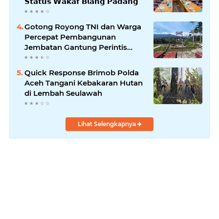
𝗦𝘁𝗮𝘁𝘂𝘀 𝗪𝗮𝗸𝗮𝗳 𝗕𝗹𝗮𝗻𝗴 𝗣𝗮𝗱𝗮𝗻𝗴
Gotong Royong TNI dan Warga
Percepat Pembangunan
Jembatan Gantung Perintis
Kuta Ujung Aceh Tenggara
Quick Response Brimob Polda
Aceh Tangani Kebakaran Hutan
di Lembah Seulawah
Lihat Selengkapnya