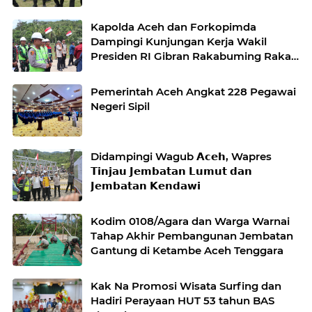
Desa Kendawi, Gayo Lues
Kapolda Aceh dan Forkopimda
Dampingi Kunjungan Kerja Wakil
Presiden RI Gibran Rakabuming Raka
di Aceh Tengah
Pemerintah Aceh Angkat 228 Pegawai
Negeri Sipil
Didampingi Wagub 𝗔𝗰𝗲𝗵, Wapres
𝗧𝗶𝗻𝗷𝗮𝘂 𝗝𝗲𝗺𝗯𝗮𝘁𝗮𝗻 𝗟𝘂𝗺𝘂𝘁 𝗱𝗮𝗻
𝗝𝗲𝗺𝗯𝗮𝘁𝗮𝗻 𝗞𝗲𝗻𝗱𝗮𝘄𝗶
Kodim 0108/Agara dan Warga Warnai
Tahap Akhir Pembangunan Jembatan
Gantung di Ketambe Aceh Tenggara
Kak Na Promosi Wisata Surfing dan
Hadiri Perayaan HUT 53 tahun BAS