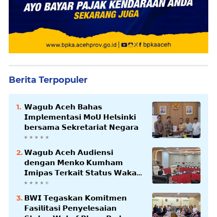
Berita Terpopuler
𝗪𝗮𝗴𝘂𝗯 𝗔𝗰𝗲𝗵 𝗕𝗮𝗵𝗮𝘀
𝗜𝗺𝗽𝗹𝗲𝗺𝗲𝗻𝘁𝗮𝘀𝗶 𝗠𝗼𝗨 𝗛𝗲𝗹𝘀𝗶𝗻𝗸𝗶
𝗯𝗲𝗿𝘀𝗮𝗺𝗮 𝗦𝗲𝗸𝗿𝗲𝘁𝗮𝗿𝗶𝗮𝘁 𝗡𝗲𝗴𝗮𝗿𝗮
𝗪𝗮𝗴𝘂𝗯 𝗔𝗰𝗲𝗵 𝗔𝘂𝗱𝗶𝗲𝗻𝘀𝗶
𝗱𝗲𝗻𝗴𝗮𝗻 𝗠𝗲𝗻𝗸𝗼 𝗞𝘂𝗺𝗵𝗮𝗺
𝗜𝗺𝗶𝗽𝗮𝘀 𝗧𝗲𝗿𝗸𝗮𝗶𝘁 𝗦𝘁𝗮𝘁𝘂𝘀 𝗪𝗮𝗸𝗮𝗳
𝗕𝗹𝗮𝗻𝗴𝗽𝗮𝗱𝗮𝗻𝗴
𝗕𝗪𝗜 𝗧𝗲𝗴𝗮𝘀𝗸𝗮𝗻 𝗞𝗼𝗺𝗶𝘁𝗺𝗲𝗻
𝗙𝗮𝘀𝗶𝗹𝗶𝘁𝗮𝘀𝗶 𝗣𝗲𝗻𝘆𝗲𝗹𝗲𝘀𝗮𝗶𝗮𝗻