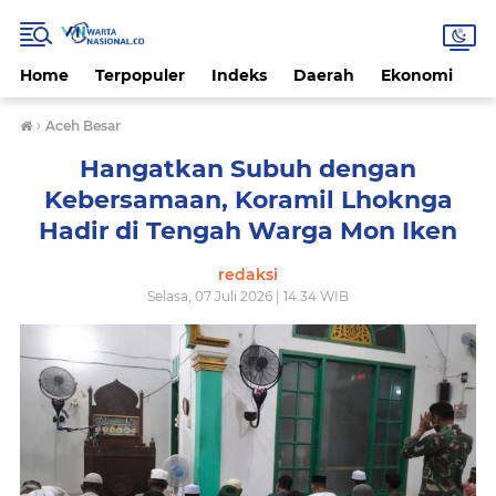
Home
Terpopuler
Indeks
Daerah
Ekonomi
H
›
Aceh Besar
Hangatkan Subuh dengan
Kebersamaan, Koramil Lhoknga
Hadir di Tengah Warga Mon Iken
redaksi
Selasa, 07 Juli 2026 | 14.34 WIB