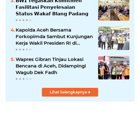
𝗕𝗪𝗜 𝗧𝗲𝗴𝗮𝘀𝗸𝗮𝗻 𝗞𝗼𝗺𝗶𝘁𝗺𝗲𝗻
𝗙𝗮𝘀𝗶𝗹𝗶𝘁𝗮𝘀𝗶 𝗣𝗲𝗻𝘆𝗲𝗹𝗲𝘀𝗮𝗶𝗮𝗻
𝗦𝘁𝗮𝘁𝘂𝘀 𝗪𝗮𝗸𝗮𝗳 𝗕𝗹𝗮𝗻𝗴 𝗣𝗮𝗱𝗮𝗻𝗴
Kapolda Aceh Bersama
Forkopimda Sambut Kunjungan
Kerja Wakil Presiden RI di
Kabupaten Bireuen
Wapres Gibran Tinjau Lokasi
Bencana di Aceh, Didampingi
Wagub Dek Fadh
Lihat Selengkapnya