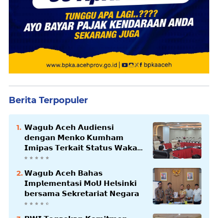
Berita Terpopuler
𝗪𝗮𝗴𝘂𝗯 𝗔𝗰𝗲𝗵 𝗔𝘂𝗱𝗶𝗲𝗻𝘀𝗶
𝗱𝗲𝗻𝗴𝗮𝗻 𝗠𝗲𝗻𝗸𝗼 𝗞𝘂𝗺𝗵𝗮𝗺
𝗜𝗺𝗶𝗽𝗮𝘀 𝗧𝗲𝗿𝗸𝗮𝗶𝘁 𝗦𝘁𝗮𝘁𝘂𝘀 𝗪𝗮𝗸𝗮𝗳
𝗕𝗹𝗮𝗻𝗴𝗽𝗮𝗱𝗮𝗻𝗴
𝗪𝗮𝗴𝘂𝗯 𝗔𝗰𝗲𝗵 𝗕𝗮𝗵𝗮𝘀
𝗜𝗺𝗽𝗹𝗲𝗺𝗲𝗻𝘁𝗮𝘀𝗶 𝗠𝗼𝗨 𝗛𝗲𝗹𝘀𝗶𝗻𝗸𝗶
𝗯𝗲𝗿𝘀𝗮𝗺𝗮 𝗦𝗲𝗸𝗿𝗲𝘁𝗮𝗿𝗶𝗮𝘁 𝗡𝗲𝗴𝗮𝗿𝗮