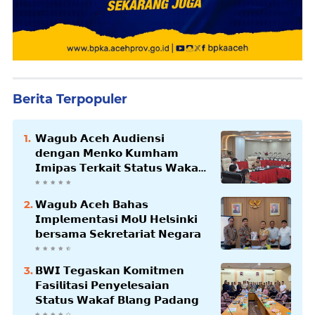
Berita Terpopuler
𝗪𝗮𝗴𝘂𝗯 𝗔𝗰𝗲𝗵 𝗔𝘂𝗱𝗶𝗲𝗻𝘀𝗶
𝗱𝗲𝗻𝗴𝗮𝗻 𝗠𝗲𝗻𝗸𝗼 𝗞𝘂𝗺𝗵𝗮𝗺
𝗜𝗺𝗶𝗽𝗮𝘀 𝗧𝗲𝗿𝗸𝗮𝗶𝘁 𝗦𝘁𝗮𝘁𝘂𝘀 𝗪𝗮𝗸𝗮𝗳
𝗕𝗹𝗮𝗻𝗴𝗽𝗮𝗱𝗮𝗻𝗴
𝗪𝗮𝗴𝘂𝗯 𝗔𝗰𝗲𝗵 𝗕𝗮𝗵𝗮𝘀
𝗜𝗺𝗽𝗹𝗲𝗺𝗲𝗻𝘁𝗮𝘀𝗶 𝗠𝗼𝗨 𝗛𝗲𝗹𝘀𝗶𝗻𝗸𝗶
𝗯𝗲𝗿𝘀𝗮𝗺𝗮 𝗦𝗲𝗸𝗿𝗲𝘁𝗮𝗿𝗶𝗮𝘁 𝗡𝗲𝗴𝗮𝗿𝗮
𝗕𝗪𝗜 𝗧𝗲𝗴𝗮𝘀𝗸𝗮𝗻 𝗞𝗼𝗺𝗶𝘁𝗺𝗲𝗻
𝗙𝗮𝘀𝗶𝗹𝗶𝘁𝗮𝘀𝗶 𝗣𝗲𝗻𝘆𝗲𝗹𝗲𝘀𝗮𝗶𝗮𝗻
𝗦𝘁𝗮𝘁𝘂𝘀 𝗪𝗮𝗸𝗮𝗳 𝗕𝗹𝗮𝗻𝗴 𝗣𝗮𝗱𝗮𝗻𝗴