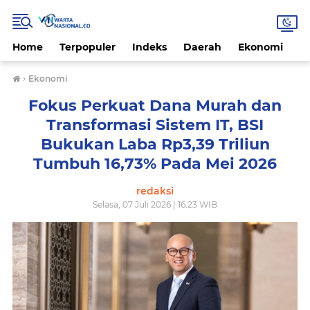
Home
Terpopuler
Indeks
Daerah
Ekonomi
H
›
Ekonomi
Fokus Perkuat Dana Murah dan
Transformasi Sistem IT, BSI
Bukukan Laba Rp3,39 Triliun
Tumbuh 16,73% Pada Mei 2026
redaksi
Selasa, 07 Juli 2026 | 16.23 WIB