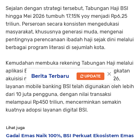
Sejalan dengan strategi tersebut, Tabungan Haji BSI
hingga Mei 2026 tumbuh 17,15% yoy menjadi Rp6,25
triliun. Perseroan secara konsisten mengedukasi
masyarakat, khususnya generasi muda, mengenai
pentingnya perencanaan ibadah haji sejak dini melalui
berbagai program literasi di sejumlah kota.
Kemudahan membuka rekening Tabungan Haji melalui
×
aplikasi BYOND by BSI turut mendorong peningkatan
Berita Terbaru
UPDATE
akuisisi nasabah secara digital. Hingga Mei 2026,
layanan mobile banking BSI telah digunakan oleh lebih
dari 10 juta pengguna, dengan nilai transaksi
melampaui Rp450 triliun, mencerminkan semakin
kuatnya adopsi layanan digital BSI.
Lihat juga
Gadai Emas Naik 100%, BSI Perkuat Ekosistem Emas