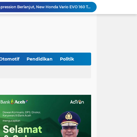
Kodim 0108/Agara dan Yon TP 855/RD Bersama Warga Cor Pondasi Blok Angkur Jembatan Gantung di Ds. Lawe Ger Ger, Aceh Tenggara
Perkuat Akses dan Mobilitas Masyarakat, Kodim 0106/Ateng Dukung Pembangunan Jembatan Beton di Rusip Antara, Aceh Tengah
Bupati Aceh Besar Perkuat Sinergi dengan Polres Demi Tingkatkan Pelayanan Masyarakat
Kapolda Aceh Tinjau Kerusakan Rumah Dinas Aspol Lamteumen I Akibat Angin Kencang Disertai Hujan
Kodim Kota Banda Aceh Gelar Sidang Usul Kenaikan Pangkat Bintara dan Tamtama Periode 1 April 2027
Kasdim 0101/Kota Banda Aceh Hadiri Apel Siaga Bencana Hydrometeorologi 2026, Perkuat Kesiapsiagaan Hadapi Ancaman Kekeringan
Koramil Seulimeum Hadiri Rapat Persiapan HUT Ke-81 Kemerdekaan RI Tingkat Kecamatan
Babinsa Jalin Komunikasi dengan Aparatur Gampong, Perkuat Sinergi Membangun Desa
Otomotif
Pendidikan
Politik
Wapres Gibran Tinjau Lokasi Bencana di Aceh, Didampingi Wagub Dek Fadh
Program Daily Riding Impression Berlanjut, New Honda Vario EVO 160 Temani Mobilitas Harian Peserta