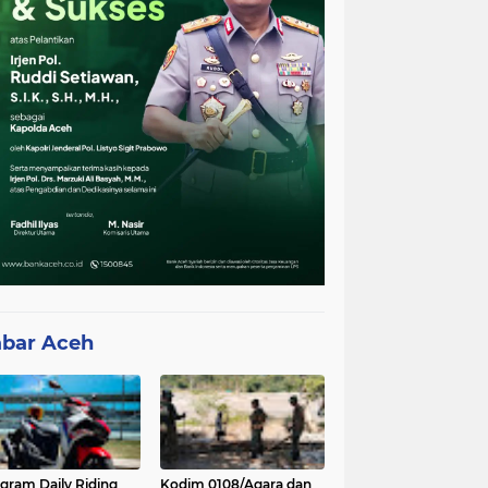
bar Aceh
gram Daily Riding
Kodim 0108/Agara dan