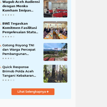
𝗪𝗮𝗴𝘂𝗯 𝗔𝗰𝗲𝗵 𝗔𝘂𝗱𝗶𝗲𝗻𝘀𝗶
𝗱𝗲𝗻𝗴𝗮𝗻 𝗠𝗲𝗻𝗸𝗼
𝗞𝘂𝗺𝗵𝗮𝗺 𝗜𝗺𝗶𝗽𝗮𝘀
𝗧𝗲𝗿𝗸𝗮𝗶𝘁 𝗦𝘁𝗮𝘁𝘂𝘀 𝗪𝗮𝗸𝗮𝗳
𝗕𝗹𝗮𝗻𝗴𝗽𝗮𝗱𝗮𝗻𝗴
𝗕𝗪𝗜 𝗧𝗲𝗴𝗮𝘀𝗸𝗮𝗻
𝗞𝗼𝗺𝗶𝘁𝗺𝗲𝗻 𝗙𝗮𝘀𝗶𝗹𝗶𝘁𝗮𝘀𝗶
𝗣𝗲𝗻𝘆𝗲𝗹𝗲𝘀𝗮𝗶𝗮𝗻 𝗦𝘁𝗮𝘁𝘂𝘀
𝗪𝗮𝗸𝗮𝗳 𝗕𝗹𝗮𝗻𝗴 𝗣𝗮𝗱𝗮𝗻𝗴
Gotong Royong TNI
dan Warga Percepat
Pembangunan
Jembatan Gantung
Perintis Kuta Ujung
Aceh Tenggara
Quick Response
Brimob Polda Aceh
Tangani Kebakaran
Hutan di Lembah
Seulawah
Lihat Selengkapnya