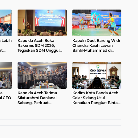
 Lebih
Kapolda Aceh Buka
Kapolri Duet Bareng Widi
1
Rakernis SDM 2026,
Chandra Kasih Lawan
at
Tegaskan SDM Unggul
Bahlil-Muhammad di
kter
Kunci Pelayanan Polri
Penutupan Kapolri Cup
at
yang Profesional dan
2026
Humanis
ma
Kapolda Aceh Terima
Kodim Kota Banda Aceh
al CEO
Silaturahmi Danlanal
Gelar Sidang Usul
Sabang, Perkuat
Kenaikan Pangkat Bintara
Office
Sinergitas Pengamanan
dan Tamtama Periode 1
Wilayah Maritim
April 2027