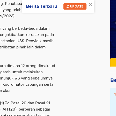
×
ng. Penetapan tersebut
Berita Terbaru
UPDATE
ti yang telah dikumpulkan oleh
/6/2026).
an yang berbeda-beda dalam
engakibatkan kerusakan pada
 Pertanian USK. Penyidik masih
libatan pihak lain dalam
rkara dimana 12 orang dimaksud
engarah untuk melakukan
menunjuk WS yang sebelumnya
Be
ai Koordinator Lapangan serta
 aksi.
1) Jo Pasal 20 dan Pasal 21
 AH (20), berperan sebagai
 aksi pengrusakan fasilitas