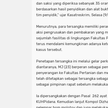
dan saksi yang diperiksa sebanyak 35 ora
berdasarkan hasil penyidikan dan alat buk
tim penyidik," ujar Kasatreskrim, Selasa (9
Menurutnya, para tersangka memiliki per
aksi pengrusakan dan pembakaran yang m
sejumlah fasilitas di lingkungan Fakultas
terus mendalami kemungkinan adanya keter
kasus tersebut.
Penetapan tersangka ini melalui gelar pe
diantaranya, MJ (23) berperan sebagai p
penyerangan ke Fakultas Pertanian dan 
telah ditetapkan sebagai tersangka sebag
sebagai pimpinan rapat sebelum melakukan
Ia dipersangkakan dengan Pasal 262 ayat (
KUHPidana. Kemudian lanjut Kompol Dizha,
pelempar bom molotov dan juga melakukan