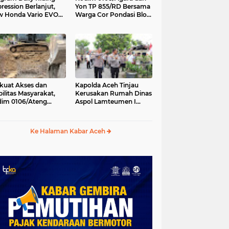
ression Berlanjut,
Yon TP 855/RD Bersama
 Honda Vario EVO
Warga Cor Pondasi Blok
 Temani Mobilitas
Angkur Jembatan
ian Peserta
Gantung di Ds. Lawe Ger
Ger, Aceh Tenggara
kuat Akses dan
Kapolda Aceh Tinjau
ilitas Masyarakat,
Kerusakan Rumah Dinas
im 0106/Ateng
Aspol Lamteumen I
kung Pembangunan
Akibat Angin Kencang
batan Beton di
Disertai Hujan
ip Antara, Aceh
Ke Halaman Kabar Aceh
gah