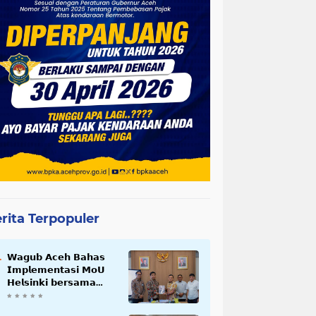
rita Terpopuler
𝗪𝗮𝗴𝘂𝗯 𝗔𝗰𝗲𝗵 𝗕𝗮𝗵𝗮𝘀
𝗜𝗺𝗽𝗹𝗲𝗺𝗲𝗻𝘁𝗮𝘀𝗶 𝗠𝗼𝗨
𝗛𝗲𝗹𝘀𝗶𝗻𝗸𝗶 𝗯𝗲𝗿𝘀𝗮𝗺𝗮
𝗦𝗲𝗸𝗿𝗲𝘁𝗮𝗿𝗶𝗮𝘁 𝗡𝗲𝗴𝗮𝗿𝗮