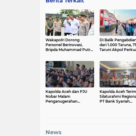
Berita Terkait
Wakapolri Dorong
Di Balik Pengabdian
Personel Berinovasi,
dari 1.000 Taruna, 7
Bripda Muhammad Putra
Taruni Akpol Perku
Aulia Jadi Contoh Nyata
Pembentukan Kara
Siswa Sekolah Raky
Kapolda Aceh dan PJU
Kapolda Aceh Teri
Nobar Malam
Silaturahmi Region
Penganugerahan
PT Bank Syariah
Hoegeng Awards 2026,
Indonesia Regional 
Lima Polisi Teladan Raih
Aceh
Penghargaan
News