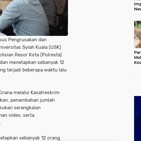
Imp
New
160
Har
sus Pengrusakan dan
iversitas Syiah Kuala (USK)
Per
olisian Resor Kota (Polresta)
Mob
i dan menetapkan sebanyak 12
Kod
Du
ng terjadi beberapa waktu lalu
Jem
Rus
Ten
irana melalui Kasatreskrim
akan, penambahan jumlah
akukan serangkaian
man video, serta
.
itetapkan sebanyak 12 orang