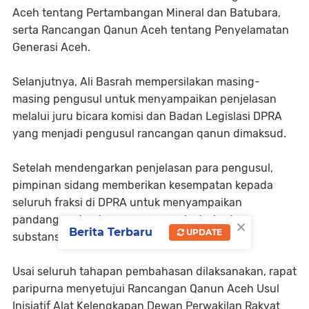
Aceh tentang Pertambangan Mineral dan Batubara,
serta Rancangan Qanun Aceh tentang Penyelamatan
Generasi Aceh.
Selanjutnya, Ali Basrah mempersilakan masing-
masing pengusul untuk menyampaikan penjelasan
melalui juru bicara komisi dan Badan Legislasi DPRA
yang menjadi pengusul rancangan qanun dimaksud.
Setelah mendengarkan penjelasan para pengusul,
pimpinan sidang memberikan kesempatan kepada
seluruh fraksi di DPRA untuk menyampaikan
×
pandangan dan tanggapan mereka terhadap
Berita Terbaru
UPDATE
substansi rancangan qanun tersebut.
Usai seluruh tahapan pembahasan dilaksanakan, rapat
paripurna menyetujui Rancangan Qanun Aceh Usul
Inisiatif Alat Kelengkapan Dewan Perwakilan Rakyat