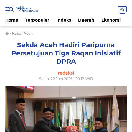
Home
Terpopuler
Indeks
Daerah
Ekonomi
H
›
Kabar Aceh
Sekda Aceh Hadiri Paripurna
Persetujuan Tiga Raqan Inisiatif
DPRA
redaksi
Senin, 22 Juni 2026 | 20.18 WIB