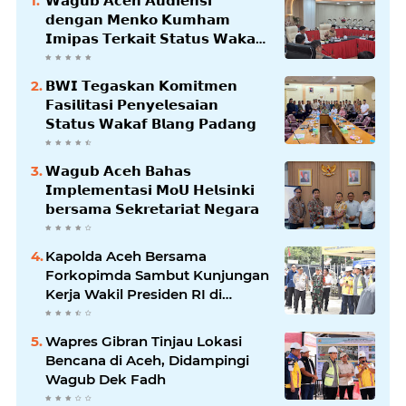
𝗪𝗮𝗴𝘂𝗯 𝗔𝗰𝗲𝗵 𝗔𝘂𝗱𝗶𝗲𝗻𝘀𝗶
𝗱𝗲𝗻𝗴𝗮𝗻 𝗠𝗲𝗻𝗸𝗼 𝗞𝘂𝗺𝗵𝗮𝗺
𝗜𝗺𝗶𝗽𝗮𝘀 𝗧𝗲𝗿𝗸𝗮𝗶𝘁 𝗦𝘁𝗮𝘁𝘂𝘀 𝗪𝗮𝗸𝗮𝗳
𝗕𝗹𝗮𝗻𝗴𝗽𝗮𝗱𝗮𝗻𝗴
𝗕𝗪𝗜 𝗧𝗲𝗴𝗮𝘀𝗸𝗮𝗻 𝗞𝗼𝗺𝗶𝘁𝗺𝗲𝗻
𝗙𝗮𝘀𝗶𝗹𝗶𝘁𝗮𝘀𝗶 𝗣𝗲𝗻𝘆𝗲𝗹𝗲𝘀𝗮𝗶𝗮𝗻
𝗦𝘁𝗮𝘁𝘂𝘀 𝗪𝗮𝗸𝗮𝗳 𝗕𝗹𝗮𝗻𝗴 𝗣𝗮𝗱𝗮𝗻𝗴
𝗪𝗮𝗴𝘂𝗯 𝗔𝗰𝗲𝗵 𝗕𝗮𝗵𝗮𝘀
𝗜𝗺𝗽𝗹𝗲𝗺𝗲𝗻𝘁𝗮𝘀𝗶 𝗠𝗼𝗨 𝗛𝗲𝗹𝘀𝗶𝗻𝗸𝗶
𝗯𝗲𝗿𝘀𝗮𝗺𝗮 𝗦𝗲𝗸𝗿𝗲𝘁𝗮𝗿𝗶𝗮𝘁 𝗡𝗲𝗴𝗮𝗿𝗮
Kapolda Aceh Bersama
Forkopimda Sambut Kunjungan
Kerja Wakil Presiden RI di
Kabupaten Bireuen
Wapres Gibran Tinjau Lokasi
Bencana di Aceh, Didampingi
Wagub Dek Fadh