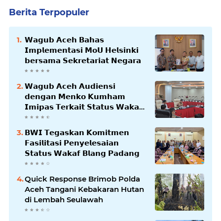
Berita Terpopuler
𝗪𝗮𝗴𝘂𝗯 𝗔𝗰𝗲𝗵 𝗕𝗮𝗵𝗮𝘀
𝗜𝗺𝗽𝗹𝗲𝗺𝗲𝗻𝘁𝗮𝘀𝗶 𝗠𝗼𝗨 𝗛𝗲𝗹𝘀𝗶𝗻𝗸𝗶
𝗯𝗲𝗿𝘀𝗮𝗺𝗮 𝗦𝗲𝗸𝗿𝗲𝘁𝗮𝗿𝗶𝗮𝘁 𝗡𝗲𝗴𝗮𝗿𝗮
𝗪𝗮𝗴𝘂𝗯 𝗔𝗰𝗲𝗵 𝗔𝘂𝗱𝗶𝗲𝗻𝘀𝗶
𝗱𝗲𝗻𝗴𝗮𝗻 𝗠𝗲𝗻𝗸𝗼 𝗞𝘂𝗺𝗵𝗮𝗺
𝗜𝗺𝗶𝗽𝗮𝘀 𝗧𝗲𝗿𝗸𝗮𝗶𝘁 𝗦𝘁𝗮𝘁𝘂𝘀 𝗪𝗮𝗸𝗮𝗳
𝗕𝗹𝗮𝗻𝗴𝗽𝗮𝗱𝗮𝗻𝗴
𝗕𝗪𝗜 𝗧𝗲𝗴𝗮𝘀𝗸𝗮𝗻 𝗞𝗼𝗺𝗶𝘁𝗺𝗲𝗻
𝗙𝗮𝘀𝗶𝗹𝗶𝘁𝗮𝘀𝗶 𝗣𝗲𝗻𝘆𝗲𝗹𝗲𝘀𝗮𝗶𝗮𝗻
𝗦𝘁𝗮𝘁𝘂𝘀 𝗪𝗮𝗸𝗮𝗳 𝗕𝗹𝗮𝗻𝗴 𝗣𝗮𝗱𝗮𝗻𝗴
Quick Response Brimob Polda
Aceh Tangani Kebakaran Hutan
di Lembah Seulawah