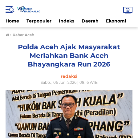
Home
Terpopuler
Indeks
Daerah
Ekonomi
H
›
Kabar Aceh
Polda Aceh Ajak Masyarakat
Meriahkan Bank Aceh
Bhayangkara Run 2026
redaksi
Sabtu, 06 Juni 2026 | 08.16 WIB