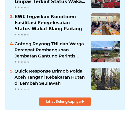
𝗜𝗺𝗶𝗽𝗮𝘀 𝗧𝗲𝗿𝗸𝗮𝗶𝘁 𝗦𝘁𝗮𝘁𝘂𝘀 𝗪𝗮𝗸𝗮𝗳
𝗕𝗹𝗮𝗻𝗴𝗽𝗮𝗱𝗮𝗻𝗴
𝗕𝗪𝗜 𝗧𝗲𝗴𝗮𝘀𝗸𝗮𝗻 𝗞𝗼𝗺𝗶𝘁𝗺𝗲𝗻
𝗙𝗮𝘀𝗶𝗹𝗶𝘁𝗮𝘀𝗶 𝗣𝗲𝗻𝘆𝗲𝗹𝗲𝘀𝗮𝗶𝗮𝗻
𝗦𝘁𝗮𝘁𝘂𝘀 𝗪𝗮𝗸𝗮𝗳 𝗕𝗹𝗮𝗻𝗴 𝗣𝗮𝗱𝗮𝗻𝗴
Gotong Royong TNI dan Warga
Percepat Pembangunan
Jembatan Gantung Perintis
Kuta Ujung Aceh Tenggara
Quick Response Brimob Polda
Aceh Tangani Kebakaran Hutan
di Lembah Seulawah
Lihat Selengkapnya