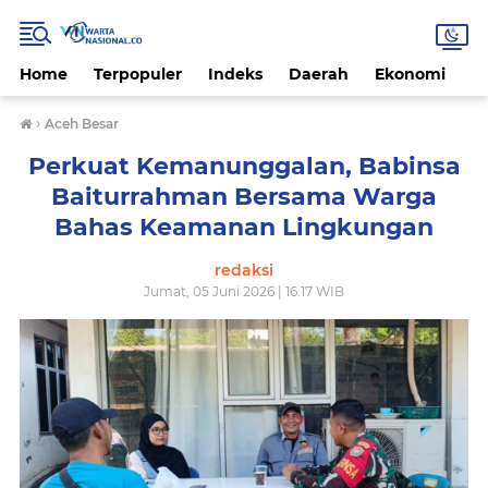
Home
Terpopuler
Indeks
Daerah
Ekonomi
H
›
Aceh Besar
Perkuat Kemanunggalan, Babinsa
Baiturrahman Bersama Warga
Bahas Keamanan Lingkungan
redaksi
Jumat, 05 Juni 2026 | 16.17 WIB