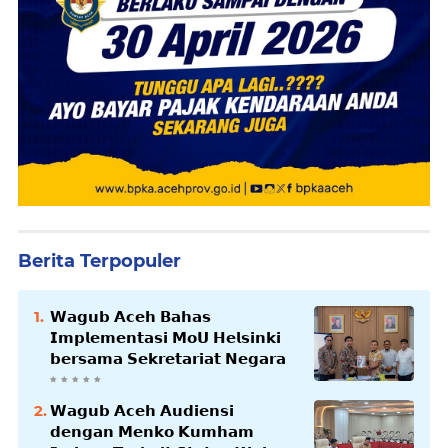
Berita Terpopuler
𝗪𝗮𝗴𝘂𝗯 𝗔𝗰𝗲𝗵 𝗕𝗮𝗵𝗮𝘀
𝗜𝗺𝗽𝗹𝗲𝗺𝗲𝗻𝘁𝗮𝘀𝗶 𝗠𝗼𝗨 𝗛𝗲𝗹𝘀𝗶𝗻𝗸𝗶
𝗯𝗲𝗿𝘀𝗮𝗺𝗮 𝗦𝗲𝗸𝗿𝗲𝘁𝗮𝗿𝗶𝗮𝘁 𝗡𝗲𝗴𝗮𝗿𝗮
𝗪𝗮𝗴𝘂𝗯 𝗔𝗰𝗲𝗵 𝗔𝘂𝗱𝗶𝗲𝗻𝘀𝗶
𝗱𝗲𝗻𝗴𝗮𝗻 𝗠𝗲𝗻𝗸𝗼 𝗞𝘂𝗺𝗵𝗮𝗺