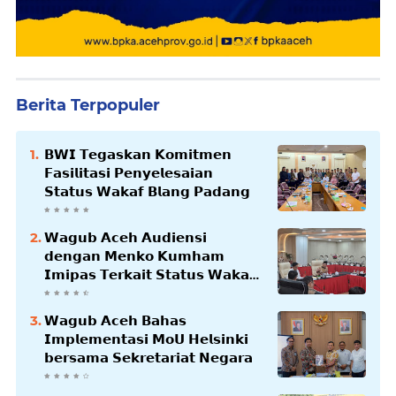
Berita Terpopuler
𝗕𝗪𝗜 𝗧𝗲𝗴𝗮𝘀𝗸𝗮𝗻 𝗞𝗼𝗺𝗶𝘁𝗺𝗲𝗻
𝗙𝗮𝘀𝗶𝗹𝗶𝘁𝗮𝘀𝗶 𝗣𝗲𝗻𝘆𝗲𝗹𝗲𝘀𝗮𝗶𝗮𝗻
𝗦𝘁𝗮𝘁𝘂𝘀 𝗪𝗮𝗸𝗮𝗳 𝗕𝗹𝗮𝗻𝗴 𝗣𝗮𝗱𝗮𝗻𝗴
𝗪𝗮𝗴𝘂𝗯 𝗔𝗰𝗲𝗵 𝗔𝘂𝗱𝗶𝗲𝗻𝘀𝗶
𝗱𝗲𝗻𝗴𝗮𝗻 𝗠𝗲𝗻𝗸𝗼 𝗞𝘂𝗺𝗵𝗮𝗺
𝗜𝗺𝗶𝗽𝗮𝘀 𝗧𝗲𝗿𝗸𝗮𝗶𝘁 𝗦𝘁𝗮𝘁𝘂𝘀 𝗪𝗮𝗸𝗮𝗳
𝗕𝗹𝗮𝗻𝗴𝗽𝗮𝗱𝗮𝗻𝗴
𝗪𝗮𝗴𝘂𝗯 𝗔𝗰𝗲𝗵 𝗕𝗮𝗵𝗮𝘀
𝗜𝗺𝗽𝗹𝗲𝗺𝗲𝗻𝘁𝗮𝘀𝗶 𝗠𝗼𝗨 𝗛𝗲𝗹𝘀𝗶𝗻𝗸𝗶
𝗯𝗲𝗿𝘀𝗮𝗺𝗮 𝗦𝗲𝗸𝗿𝗲𝘁𝗮𝗿𝗶𝗮𝘁 𝗡𝗲𝗴𝗮𝗿𝗮