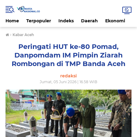
Home
Terpopuler
Indeks
Daerah
Ekonomi
H
›
Kabar Aceh
Peringati HUT ke-80 Pomad,
Danpomdam IM Pimpin Ziarah
Rombongan di TMP Banda Aceh
redaksi
Jumat, 05 Juni 2026 | 16.58 WIB