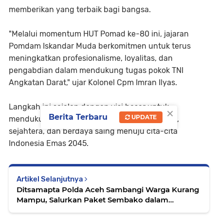
memberikan yang terbaik bagi bangsa.
​"Melalui momentum HUT Pomad ke-80 ini, jajaran
Pomdam Iskandar Muda berkomitmen untuk terus
meningkatkan profesionalisme, loyalitas, dan
pengabdian dalam mendukung tugas pokok TNI
Angkatan Darat," ujar Kolonel Cpm Imran Ilyas.
​Langkah ini sejalan dengan visi besar untuk
×
Berita Terbaru
UPDATE
mendukung perwujudan Indonesia yang maju,
sejahtera, dan berdaya saing menuju cita-cita
Indonesia Emas 2045.
Artikel Selanjutnya
Ditsamapta Polda Aceh Sambangi Warga Kurang
Mampu, Salurkan Paket Sembako dalam
Program Jum’at Berkah