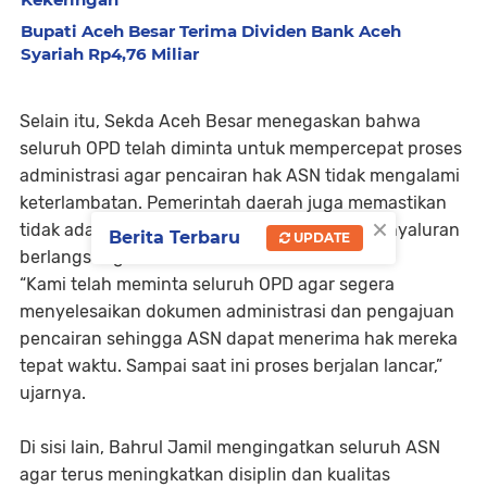
Bupati Aceh Besar Terima Dividen Bank Aceh
Syariah Rp4,76 Miliar
Selain itu, Sekda Aceh Besar menegaskan bahwa
seluruh OPD telah diminta untuk mempercepat proses
administrasi agar pencairan hak ASN tidak mengalami
keterlambatan. Pemerintah daerah juga memastikan
×
tidak ada hambatan berarti selama proses penyaluran
Berita Terbaru
UPDATE
berlangsung.
“Kami telah meminta seluruh OPD agar segera
menyelesaikan dokumen administrasi dan pengajuan
pencairan sehingga ASN dapat menerima hak mereka
tepat waktu. Sampai saat ini proses berjalan lancar,”
ujarnya.
Di sisi lain, Bahrul Jamil mengingatkan seluruh ASN
agar terus meningkatkan disiplin dan kualitas