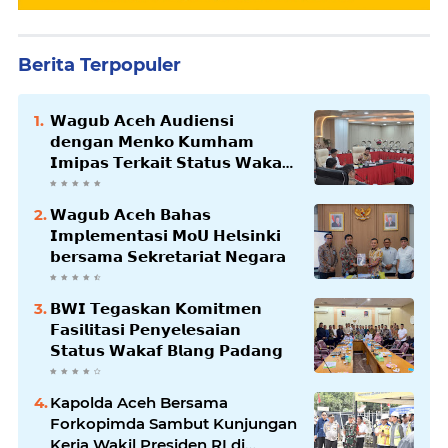
Berita Terpopuler
𝗪𝗮𝗴𝘂𝗯 𝗔𝗰𝗲𝗵 𝗔𝘂𝗱𝗶𝗲𝗻𝘀𝗶
𝗱𝗲𝗻𝗴𝗮𝗻 𝗠𝗲𝗻𝗸𝗼 𝗞𝘂𝗺𝗵𝗮𝗺
𝗜𝗺𝗶𝗽𝗮𝘀 𝗧𝗲𝗿𝗸𝗮𝗶𝘁 𝗦𝘁𝗮𝘁𝘂𝘀 𝗪𝗮𝗸𝗮𝗳
𝗕𝗹𝗮𝗻𝗴𝗽𝗮𝗱𝗮𝗻𝗴
𝗪𝗮𝗴𝘂𝗯 𝗔𝗰𝗲𝗵 𝗕𝗮𝗵𝗮𝘀
𝗜𝗺𝗽𝗹𝗲𝗺𝗲𝗻𝘁𝗮𝘀𝗶 𝗠𝗼𝗨 𝗛𝗲𝗹𝘀𝗶𝗻𝗸𝗶
𝗯𝗲𝗿𝘀𝗮𝗺𝗮 𝗦𝗲𝗸𝗿𝗲𝘁𝗮𝗿𝗶𝗮𝘁 𝗡𝗲𝗴𝗮𝗿𝗮
𝗕𝗪𝗜 𝗧𝗲𝗴𝗮𝘀𝗸𝗮𝗻 𝗞𝗼𝗺𝗶𝘁𝗺𝗲𝗻
𝗙𝗮𝘀𝗶𝗹𝗶𝘁𝗮𝘀𝗶 𝗣𝗲𝗻𝘆𝗲𝗹𝗲𝘀𝗮𝗶𝗮𝗻
𝗦𝘁𝗮𝘁𝘂𝘀 𝗪𝗮𝗸𝗮𝗳 𝗕𝗹𝗮𝗻𝗴 𝗣𝗮𝗱𝗮𝗻𝗴
Kapolda Aceh Bersama
Forkopimda Sambut Kunjungan
Kerja Wakil Presiden RI di