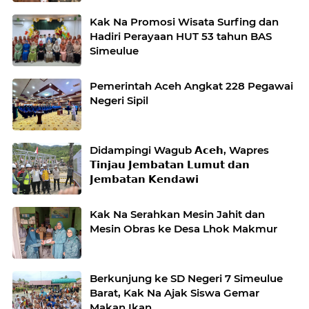
Kak Na Promosi Wisata Surfing dan
Hadiri Perayaan HUT 53 tahun BAS
Simeulue
Pemerintah Aceh Angkat 228 Pegawai
Negeri Sipil
Didampingi Wagub 𝗔𝗰𝗲𝗵, Wapres
𝗧𝗶𝗻𝗷𝗮𝘂 𝗝𝗲𝗺𝗯𝗮𝘁𝗮𝗻 𝗟𝘂𝗺𝘂𝘁 𝗱𝗮𝗻
𝗝𝗲𝗺𝗯𝗮𝘁𝗮𝗻 𝗞𝗲𝗻𝗱𝗮𝘄𝗶
Kak Na Serahkan Mesin Jahit dan
Mesin Obras ke Desa Lhok Makmur
Berkunjung ke SD Negeri 7 Simeulue
Barat, Kak Na Ajak Siswa Gemar
Makan Ikan